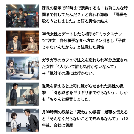
や、入荷・出荷・品質管理・返送対応に携わる人員の管理
す。キャンセル料を…」と言わ
シになり呆れる女性
課長の指示で22時まで残業するも「お前こんな時
などを行う「エリアマネージャー」といった職種が存在す
れた40代男性
間まで何してたんだ？」と言われ激怒 「課長を
る。
殴ろうとしました」と語る男性の結末
30代女性とデートしたら相手が”ミックスナッ
給与は年俸制12分割支給となっており、初年度の時間外労
ツ”注文 自分勝手な食べ方にドン引きし「子供
働手当などを含む月額基本給は約35万円。別途、株式やサ
じゃないんだから」と注意した男性
イニングボーナスも付与される。
ガラガラのカフェで注文を忘れられ30分放置され
た女性「4人もいて誰も気付かないなんて」
「マネージャーに昇格すると給料は多く上がるほう
→「絶対その店には行かない」
だと思う。また、会社より株が支給されるため、年
退職を伝えると上司に嫌がらせされた男性の反
収＋αの給料がもらえるので能力があり、給料アッ
撃 「引き継ぎをギリギリまでやらない」、しか
プを目指すのであれば大変良い職場であると思いま
も「ちゃんと録音しました」
す」
月90時間の残業と「死ね」の暴言…退職を伝える
（物流サービス／40代後半男性／年収700万円／
と「そんなくだらないことで辞めるなんて」→10
2015年度）
年後、会社は倒産