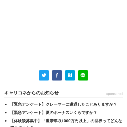
1位：JR東日本（東日本旅客鉄道）
～輸送トラブルの際の残業代は分単位で支給、福利厚生も
充実～
キャリコネからのお知らせ
sponsored
JR東日本
【緊急アンケート】クレーマーに遭遇したことありますか？
【緊急アンケート】夏のボーナスいくらですか？
一日に1700万人が利用し、約1万2200本の列車を運行する
【体験談募集中】「世帯年収1000万円以上」の世界ってどんな
「JR東日本」。新卒を対象とするプロフェッショナル採