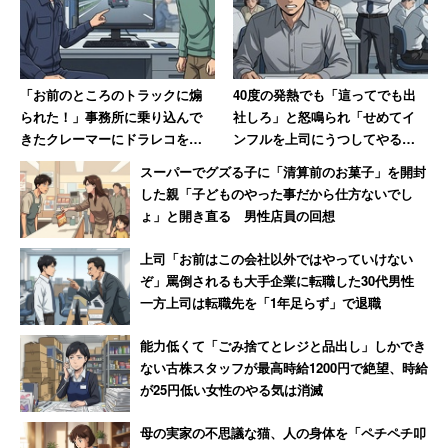
学び、運転士からダイヤが乱れた際の運行指示等を行う指
令員などの道へ進む例もあるようだ。
健康増進センターに産業保健スタッフを配置するなどの健
「お前のところのトラックに煽
40度の発熱でも「這ってでも出
康経営にも注力し、2017年度には経済産業省の「ホワイ
られた！」事務所に乗り込んで
社しろ」と怒鳴られ「せめてイ
きたクレーマーにドラレコを見
ンフルを上司にうつしてやる」
ト500」に認定された。また、本社内ではテレワークの試
せた結果→蛇行運転が発覚し
と思った男性 数年後その職場
スーパーでグズる子に「清算前のお菓子」を開封
行導入も開始。項目別では休日の満足度が高くなってい
「逃げるように去っていった」
は「潰された」【後編】
した親「子どものやった事だから仕方ないでし
る。
ょ」と開き直る 男性店員の回想
上司「お前はこの会社以外ではやっていけない
「産休は1年、育休は2年取れます。やはり大きい会
ぞ」罵倒されるも大手企業に転職した30代男性
社なので、そういった制度は整っていると思いま
一方上司は転職先を「1年足らず」で退職
す。同じ職場の人でも何人か現在取得しています。
能力低くて「ごみ捨てとレジと品出し」しかでき
妊娠したら乗務員は乗務を下ろされ、駅等で事務系
ない古株スタッフが最高時給1200円で絶望、時給
の仕事をして産休に入ります。出産後はしばらく時
が25円低い女性のやる気は消滅
短勤務する人が多いです」
母の実家の不思議な猫、人の身体を「ペチペチ叩
（物流サービス／20代後半女性／年収350万円／