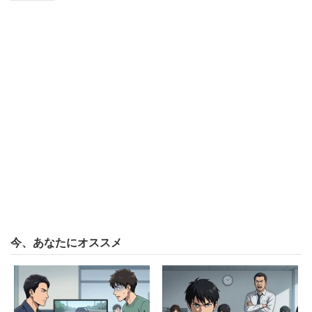
発生しているわけではない。きちんとした管理を行
っている企業であると思う」
（物流サービス／20代前半男性／年収380万円／
2014年度）
2位：JR西日本（西日本旅客鉄道）
～健康経営に注力、能力や意欲に応じた研修制度も～
今、あなたにオススメ
JR西日本
大阪に本社を置いている「JR西日本」。実務指導・企画
業務に関するノウハウを「ネクストステップ研修」などで