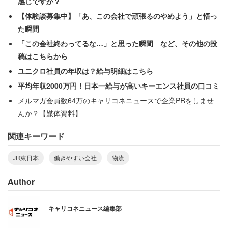
感じですか？
用では入社後、乗務員など鉄道事業を支える現場での経験
【体験談募集中】「あ、この会社で頑張るのやめよう」と悟っ
を積み、将来は企画部門や現場の管理者などマネジメント
た瞬間
を担うことも。
「この会社終わってるな…」と思った瞬間 など、その他の投
稿はこちらから
2017年度実績で時間外勤務の平均は年150時間程。口コミ
ユニクロ社員の年収は？給与明細はこちら
からは、人身事故や災害などの輸送トラブルがない限り、
平均年収2000万円！日本一給与が高いキーエンス社員の口コミ
基本的には残業や休日出勤なども少なく、分単位で残業代
メルマガ会員数64万のキャリコネニュースで企業PRをしませ
がつき、寮や社宅などの福利厚生が充実していることが伺
んか？【媒体資料】
える。労働時間や休日の満足度など全項目で高得点を獲得
している。
関連キーワード
JR東日本
働きやすい会社
物流
「現場仕事のなかでは基本的に残業はなく、シフト
Author
制の勤務になっており定時で帰ることができる。休
日出勤は基本的に発生しないが事故やトラブルが発
キャリコネニュース編集部
生したときは呼び出しを受けることがある。ただそ
れも年に数回あるかないかといった程度で恒常的に