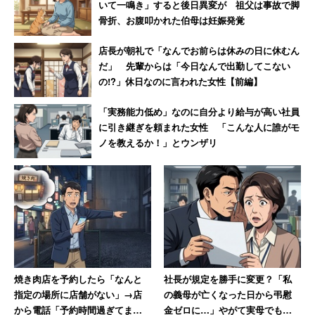
いて一鳴き」すると後日異変が 祖父は事故で脚
2013年度）
骨折、お腹叩かれた伯母は妊娠発覚
店長が朝礼で「なんでお前らは休みの日に休むん
3位：アマゾンジャパン
だ」 先輩からは「今日なんで出勤してこない
の!?」休日なのに言われた女性【前編】
～初年度の月額基本給35万円。株式付与も魅力～
「実務能力低め」なのに自分より給与が高い社員
に引き継ぎを頼まれた女性 「こんな人に誰がモ
ノを教えるか！」とウンザリ
アマゾンジャパン
世界的総合オンラインストアを運営する「Amazon.com」
の日本法人。物流ネットワークを背景に成長を続けてきた
同社は、職種別採用を実施している。中途採用では、自動
倉庫システムなど将来の物流を見据えた新たな出荷設備・
焼き肉店を予約したら「なんと
社長が規定を勝手に変更？「私
指定の場所に店舗がない」→店
の義母が亡くなった日から弔慰
サービスの構築を担う「購買管理シニアスペシャリスト」
から電話「予約時間過ぎてま
金ゼロに…」やがて実母でもナ