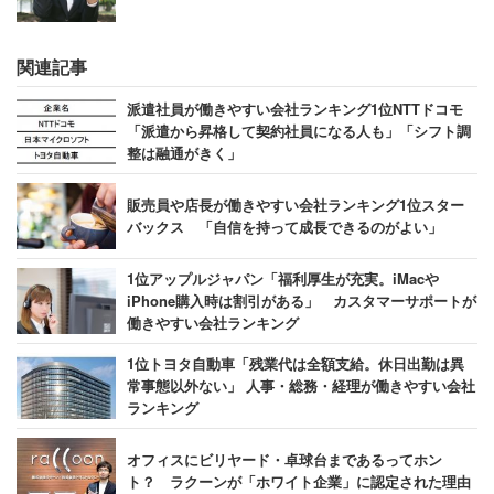
ており、年次有給休暇や夏期・冬期休暇、結婚休暇、病気
休暇等の休日休暇制度も充実している。
関連記事
宿泊割引や社宅といった福利厚生も充実し、社員持株会な
派遣社員が働きやすい会社ランキング1位NTTドコモ
「派遣から昇格して契約社員になる人も」「シフト調
ども完備。また、育児・介護の両立支援にも積極的で、法
整は融通がきく」
定を上回る休業制度や保育料の補助制度など、日本郵政グ
ループ全体で女性の活躍推進に取り組んでいる。
販売員や店長が働きやすい会社ランキング1位スター
バックス 「自信を持って成長できるのがよい」
1位アップルジャパン「福利厚生が充実。iMacや
「定時上がりが基本だった。残業は強要されない。
iPhone購入時は割引がある」 カスタマーサポートが
残業する場合は上長の許可が必要で残業が必要な場
働きやすい会社ランキング
合は上長から聞きに来てくれた。休日出勤はある
1位トヨタ自動車「残業代は全額支給。休日出勤は異
が、振替休日がしっかりと貰える。有休が取得しや
常事態以外ない」 人事・総務・経理が働きやすい会社
すいこともあり、プライベートはかなり充実してい
ランキング
る」
オフィスにビリヤード・卓球台まであるってホン
（物流サービス／20代前半男性／年収300万円／
ト？ ラクーンが「ホワイト企業」に認定された理由