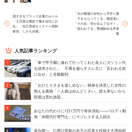
2016年度）
「夫が職場の女性から手作り菓
謎すぎるブラック企業のルール
子をもらってくる」相談者に
「土日祝は無給で働き会社にお
5位：JALスカイ
「その女、何か企んでるぞ！」
礼」「自己啓発セミナーへ強制
「狙われてる」警戒勧める声多
～JALグループの手厚い福利厚生を完備、やりがいも高め
参加、しかも自腹」
数
～
人気記事ランキング
「車で甲子園に連れて行ってくれた友人にガソリン代
を請求された」 不満を漏らすスレ主に「言われる前
に出せ」と非難殺到
JALスカイ
「おひとりさまを楽しめない」独身を決意した女性の
抱える孤独「一人旅はめんどくさい。誰も来ないから
JALグループ便やJALが受託する外国航空会社便の搭乗手
部屋は荒れ放題」
続き業務をはじめとする旅客サービスと、安全運航を支援
するステーションオペレーション業務を担う「JALスカ
あなたの代わりに1日1万円で有休消化――パロディ動
画「休暇代行専門士」にマジレスする人続出
イ」。各職場にWellnessリーダーを配置するなど健康経営
に力を入れている。
落合陽一、口唇口蓋裂の息子の写真を投稿する理由明