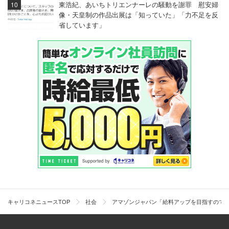
（物流サービス／20代後半女性／年収300万円／
東浩紀、あいちトリエンナーレの騒動を謝罪 慰安婦
2010年度）
像・天皇制の作品出展は「知っていた」「力不足を反
省しています」
ANA「年に3回、6日間の休暇がある。そこに
有休をつけて、長いお休みを頂けた」
同率6位：ANA(全日本空輸)
「周囲を気にせず、お休みも比較的自由にとれる。
勤続年数が増えるごとに日数も増え、取得率もあが
る。年に3回、6日間の休暇がある。そこに有休をつ
けて、長いお休みを頂けたのはありがたかった。制
キャリコネニュースTOP
社会
アマゾンジャパン「給料アップを目指すので
度を利用して、皆さん国内・海外でオフを満喫して
いました」