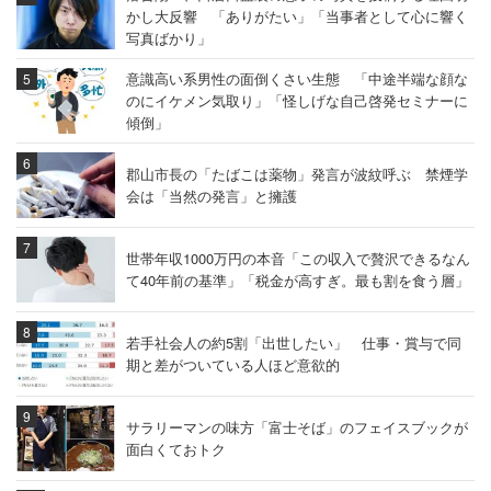
かし大反響 「ありがたい」「当事者として心に響く
写真ばかり」
JALグループ便のハンドリング経験を持つ退職者のスムー
ズな再就業を可能にするジョブリターン制度や育児・介護
意識高い系男性の面倒くさい生態 「中途半端な顔な
のにイケメン気取り」「怪しげな自己啓発セミナーに
のための短時間勤務といった制度も整備している。また、
傾倒」
福利厚生では入社から一定期間後にJALの国内線・国際線
などの無償搭乗資格が付与される、JALスタッフトラベル
郡山市長の「たばこは薬物」発言が波紋呼ぶ 禁煙学
会は「当然の発言」と擁護
制度も完備している。
世帯年収1000万円の本音「この収入で贅沢できるなん
「女性中心の会社なので産休、育児休暇、育児休職
て40年前の基準」「税金が高すぎ。最も割を食う層」
すべて取れます。子ども1人につき3年なので、1人
目の育児休職中に2人目が生まれた場合、合計6年取
若手社会人の約5割「出世したい」 仕事・賞与で同
期と差がついている人ほど意欲的
得できます。休職しても、復職はとてもスムーズで
す。先輩方が何人も復職していますし、復職した職
サラリーマンの味方「富士そば」のフェイスブックが
員は、結婚、出産を経験した職員として他の社員か
面白くておトク
ら尊敬を持って迎えられます」