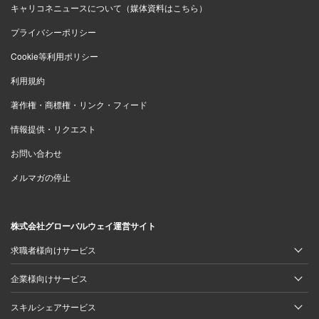
キャリコネニュースについて（媒体資料はこちら）
（物流サービス／20代後半女性／年収450万円／
2013年度）
プライバシーポリシー
Cookie等利用ポリシー
利用規約
同率6位：JAL(日本航空)
著作権・商標権・リンク・フィード
情報提供・リクエスト
「育児休暇の取得がしやすく、最大3年可能なので、
子どもと一緒にいる時間をたくさん作れます。妊娠
お問い合わせ
がわかると乗務できなくなるので、そのタイミング
メルマガの停止
ですぐに産休に入ります。悪阻で辛い時に働かなく
ていいのも利点だと思います。地上業務を望む人は
株式会社グローバルウェイ運営サイト
空きがあれば働き続けることも可能です。復帰後も
求職者様向けサービス
一定の条件をクリアすれば、日帰りフライトのみの
部署に配属も可能です」
企業様向けサービス
（物流サービス／20代後半女性／年収350万円／
スキルシェアサービス
2014年度）