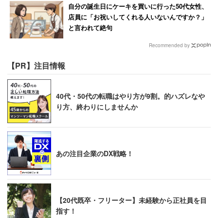
自分の誕生日にケーキを買いに行った50代女性、
店員に「お祝いしてくれる人いないんですか？」
日本郵便「定時上がりが基本だった。休日出
と言われて絶句
勤はあるが、振替休日がしっかりと貰える」
Recommended by
【PR】注目情報
4位：日本郵便
～休日が多くプライベートも充実の声、女性の活躍推進に
40代・50代の転職はやり方が9割。的ハズレなや
取り組む～
り方、終わりにしませんか
あの注目企業のDX戦略！
日本郵便
全国約2万4000の郵便局を通じて郵便配達やゆうパック、
ゆうメールなどの運送サービスなどを展開する「日本郵
【20代既卒・フリーター】未経験から正社員を目
便」。1日8時間の1週40時間労働、4週8休制が原則となっ
指す！