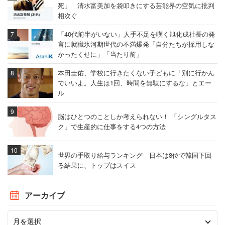
死」 清水富美加を袋叩きにする芸能界の空気に批判
相次ぐ
「40代前半がいない」人手不足を嘆く旭化成社長の発
言に就職氷河期世代の不満爆発「自分たちが採用しな
かったくせに」「当たり前」
本田圭佑、学校に行きたくない子どもに「別に行かん
でいいよ。人生は1回、時間を無駄にするな」とエー
ル
脳はひとつのことしか考えられない！ 「シングルタス
ク」で生産的に仕事をする4つの方法
世界の手取り給与ランキング 日本は8位で韓国下回
る結果に、トップはスイス
アーカイブ