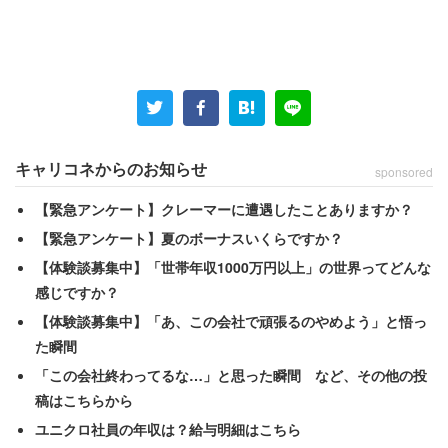
「明確な訪問禁止を告げる開業医は少ない。訪問可
否を確認すると『状況がわかってないのか』と怒る
医師も多い。それなのに会社は、訪問がマイナスに
なっていることを認識していない」
キャリコネからのお知らせ
sponsored
また男性は「自分に新型コロナ疑惑があっても受診するの
【緊急アンケート】クレーマーに遭遇したことありますか？
は難しい」という。
【緊急アンケート】夏のボーナスいくらですか？
【体験談募集中】「世帯年収1000万円以上」の世界ってどんな
感じですか？
「仮に医師との濃厚接触があり、自分が新型コロナ
【体験談募集中】「あ、この会社で頑張るのやめよう」と悟っ
とみなされると、その訪問していた施設にも迷惑を
た瞬間
かけることになる。その上、生命関連企業なのに感
「この会社終わってるな…」と思った瞬間 など、その他の投
染を拡大させたとなれば、会社の評価も落ちる」
稿はこちらから
ユニクロ社員の年収は？給与明細はこちら