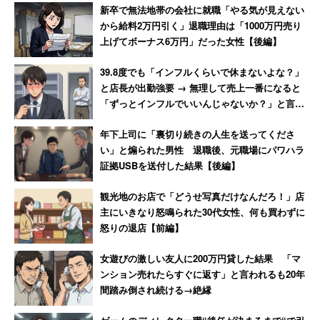
け」と主張 → 後日「近所で有名
れた男性
い」（事務・管理職／大阪府／50代女性）
新卒で無法地帯の会社に就職「やる気が見えない
なクレーマー」と判明
から給料2万円引く」退職理由は「1000万円売り
上げてボーナス6万円」だった女性【後編】
といった声も寄せられた。
39.8度でも「インフルくらいで休まないよな？」
と店長が出勤強要 → 無理して売上一番になると
※キャリコネニュースでは引き続き
「【新型コロナウイル
「ずっとインフルでいいんじゃないか？」と言わ
ス】在宅勤務になった？なってない？」
や
【新型コロナ】
れて激怒した男性
年下上司に「裏切り続きの人生を送ってくださ
緊急事態宣言でも出社しなくてはいけない人
に関するアン
い」と煽られた男性 退職後、元職場にパワハラ
ケートを募集しています。
証拠USBを送付した結果【後編】
観光地のお店で「どうせ写真だけなんだろ！」店
主にいきなり怒鳴られた30代女性、何も買わずに
怒りの退店【前編】
女遊びの激しい友人に200万円貸した結果 「マ
ンション売れたらすぐに返す」と言われるも20年
間踏み倒され続ける→絶縁