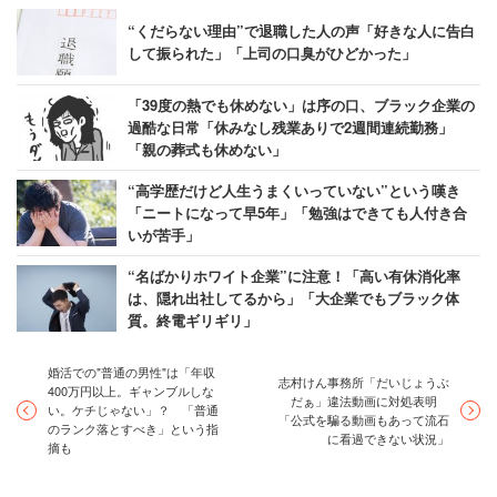
“くだらない理由”で退職した人の声「好きな人に告白
して振られた」「上司の口臭がひどかった」
「39度の熱でも休めない」は序の口、ブラック企業の
過酷な日常「休みなし残業ありで2週間連続勤務」
「親の葬式も休めない」
“高学歴だけど人生うまくいっていない”という嘆き
「ニートになって早5年」「勉強はできても人付き合
いが苦手」
“名ばかりホワイト企業”に注意！「高い有休消化率
は、隠れ出社してるから」「大企業でもブラック体
質。終電ギリギリ」
婚活での"普通の男性"は「年収
志村けん事務所「だいじょうぶ
400万円以上。ギャンブルしな
だぁ」違法動画に対処表明
い。ケチじゃない」？ 「普通
「公式を騙る動画もあって流石
のランク落とすべき」という指
に看過できない状況」
摘も