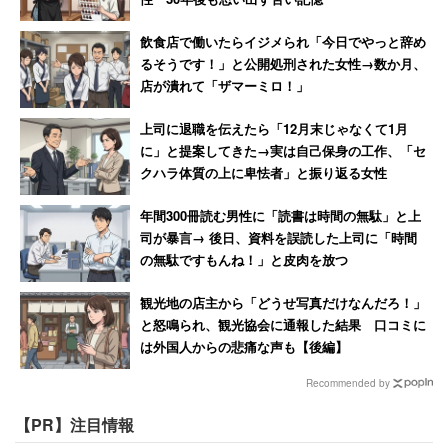
飲食店で働いたらイジメられ「今日でやっと辞め
るそうです！」と公開処刑された女性→数か月、
店が潰れて「ザマーミロ！」
上司に退職を伝えたら「12月末じゃなくて1月
に」と提案してきた→実は自己保身の工作、「セ
クハラ体質の上に卑怯者」と振り返る女性
年間300冊読む男性に「読書は時間の無駄」と上
司が暴言→ 後日、資料を誤読した上司に「時間
の無駄ですもんね！」と皮肉を放つ
観光地の店主から「どうせ写真だけなんだろ！」
と怒鳴られ、観光協会に通報した結果 口コミに
は外国人からの悲痛な声も【後編】
Recommended by
【PR】注目情報