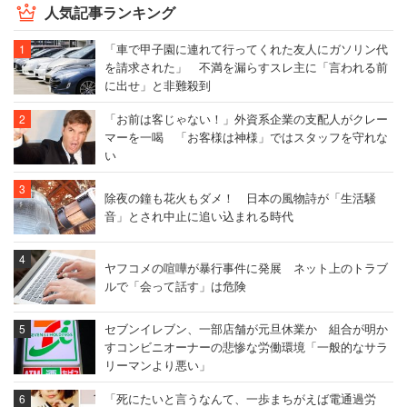
人気記事ランキング
「車で甲子園に連れて行ってくれた友人にガソリン代
を請求された」 不満を漏らすスレ主に「言われる前
に出せ」と非難殺到
「お前は客じゃない！」外資系企業の支配人がクレー
マーを一喝 「お客様は神様」ではスタッフを守れな
い
除夜の鐘も花火もダメ！ 日本の風物詩が「生活騒
音」とされ中止に追い込まれる時代
ヤフコメの喧嘩が暴行事件に発展 ネット上のトラブ
ルで「会って話す」は危険
セブンイレブン、一部店舗が元旦休業か 組合が明か
すコンビニオーナーの悲惨な労働環境「一般的なサラ
リーマンより悪い」
「死にたいと言うなんて、一歩まちがえば電通過労