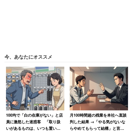
布が最優先。危機管理を何もせず、社会にまで迷惑
をかけていると思います」
女性は「このような会社で頑張る理由がわかりません。今
の騒動が落ち着いたら、転職活動をしようと決めました」
という。女性の判断は正しいといえるだろう。
今、あなたにオススメ
ほかには、
「時差出勤は可能になったが、それすらしている人
がいない。通勤時の感染リスクを考えてもらいた
い。在宅勤務になってほしい」（ITエンジニア／滋
賀県／40代女性）
100均で「白の在庫がない」と店
月100時間超の残業を本社へ直談
「在宅ワークになってほしいし、在宅作業ができる
員に激怒した迷惑客 「取り扱
判した結果 →「やる気がないな
業務内容なのだが、社内の空気ができる雰囲気でな
いがあるものは、いつも置いと
らやめてもらって結構」と言わ