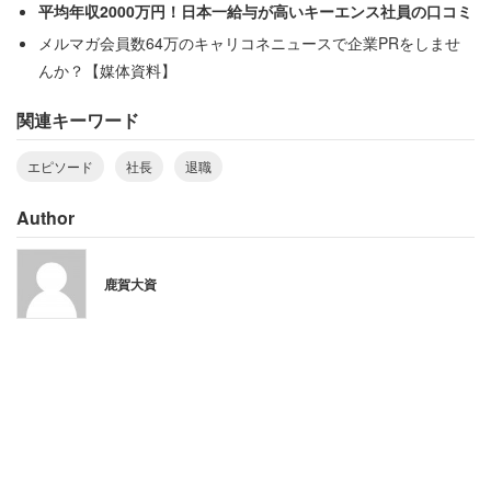
結果、会社にいられなくなるのはもちろん、不当な扱いを
平均年収2000万円！日本一給与が高いキーエンス社員の口コミ
受けることも予想されると述べている。
メルマガ会員数64万のキャリコネニュースで企業PRをしませ
んか？【媒体資料】
「今の騒動が落ち着いたら、転職活動をしよ
関連キーワード
うと決めました」
エピソード
社長
退職
Author
東京都で事務・管理職をする30代女性は、会社都合で在宅
勤務にならない事情を明かす。同族経営ということもあ
鹿賀大資
り、会社の売上が下げると社長のポケットマネーも少なく
なるという状況だ。
「簡単に言うと、そのおかしな考え方が、在宅勤務
にならない大きな要因です。新型コロナで大変な時
期にも関わらず、社長は従業員の健康より自分の財