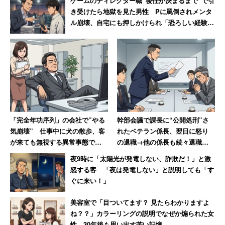
ゲームのディレクター職“後任が決まるまで“で引
き受けたら地獄を見た男性 Pに罵倒されメンタ
ル崩壊、自宅にも押しかけられ「恐ろしい経験で
した」
「完全年功序列」の会社で”やる
幹部会議で課長に“公開処刑”さ
気崩壊” 仕事中に犬の散歩、客
れたベテラン係長、翌日に怒り
が来ても無視する異常事態で
の退職→他の係長も続々退職し
「若い社員が毎年辞めていきま
て「6つあった現場は1つに」
夜9時に「太陽光が発電しない、詐欺だ！」と激
す」
怒する客 「夜は発電しない」と説明しても「す
ぐに来い！」
美容室で「目ついてます？ 見たらわかりますよ
ね？？」カラーリングの説明でなぜか煽られた女
性 30年後も思い出す苦い記憶