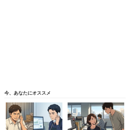
的な発言力がないことが、図らずも浮き彫りとなった形だ
が、しかし全日遊連の主張は当初から業界のイメージ失墜
を防ぐために一貫した”まともな声”でもある。
もちろん、補償ありきで話をしないから相手にされなかっ
たわけだが、補償云々言う前に自主的に営業をストップし
たホールがある以上、この状況では営業をしないのが正解
だ。
そういえば、ついこの間まで営業していたホールが、営業
自粛から2日ほどでメディアの取材に対して営業を続けて
今、あなたにオススメ
いるホールへの苦言を呈していた。「どの口が言うかね」
と呆れてしまったが、全日遊連側はもう2か月近く、そう
いう気分を味わい続けていたんだろうなぁ（汗）
その全日遊連は4月に「緊急事態宣言による全日遊連の対