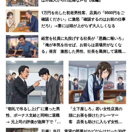
トにつぶされるホールはどうしたって出てくる。
1万円を出した初老男性客、店員の「9500円をご
確認ください」に激怒「確認するのはお前の仕事
弱小店舗にとっては特に由々しき事態になってしまった。
だろ!」→妻には頭が上がらず大人しくなる
さらに言えば、5月31日を過ぎても緊急事態宣言が終わる
経営を社員に丸投げする社長が「恩義に報いろ」
とは、この段階ではまだ言い切れない。さらに延長という
「俺が本気を出せば、お前らは居場所がなくな
ことも、場合によっては必要になる。
る」発言 激怒した男性、社長を罵倒して退職
【後編】
「たかが25日の延長！ もうひと踏ん張り乗り越えよ
う！」と言うのは簡単だが、その25日って体力のないパチ
ンコホールを殺すには、実は十分な日数かもしれない。一
連の感染症対策が終わって平穏になったころ、残っている
パチンコホールは大手だけだった、なんてことにならなけ
れば良いが……。
“朝礼で吊るし上げ”に遭った男
「土下座しろ」若い女性店員の
性、ボーナス支給と同時に退職
頭にお茶を掛けたクレーマー
→ 元上司の評価が急降下で「ザ
客 店長も助けに入らず女性は
マアミロと思いました」
「もうこんな会社辞めてやる」
引越し当日、賃貸の部屋がカビだらけだった30代