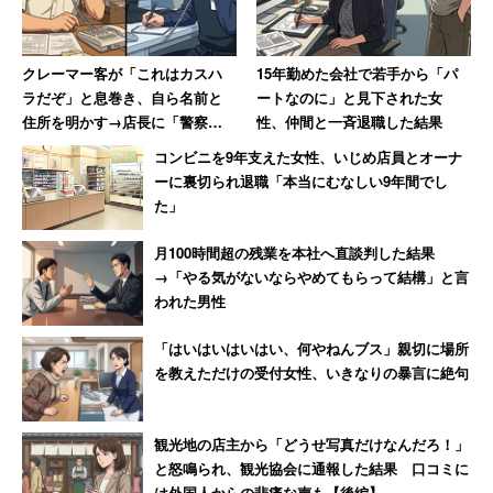
応について」という声明を出している。その中に「全ての
広告宣伝の自粛について、今後緊急事態宣言や休業要請が
クレーマー客が「これはカスハ
15年勤めた会社で若手から「パ
解除された際も、新型コロナウイルス感染症の拡大防止の
ラだぞ」と息巻き、自ら名前と
ートなのに」と見下された女
観点から、5月31日まで取組の継続を要請」という一文を
住所を明かす→店長に「警察に
性、仲間と一斉退職した結果
相談します」と撃退される
見ることができる。
コンビニを9年支えた女性、いじめ店員とオーナ
ーに裏切られ退職「本当にむなしい9年間でし
た」
仮に緊急事態宣言が6日に解除されたとしても、様々なリ
スクを考えると月末までの休業が妥当と睨んでいた、とい
月100時間超の残業を本社へ直談判した結果
うことになる。この見方は正しいと思う。しかし、要請だ
→「やる気がないならやめてもらって結構」と言
われた男性
けだとさすがに今後さらに延長された営業自粛には耐えら
れなくなるホールは続出する。
「はいはいはいはい、何やねんブス」親切に場所
を教えただけの受付女性、いきなりの暴言に絶句
パチンコホールの営業には、その他の業種で生じる人件
費、福利厚生費、水道光熱費、それから地代家賃だけでな
観光地の店主から「どうせ写真だけなんだろ！」
く、設備のリース料、毎月の新台導入でかかる機械代など
と怒鳴られ、観光協会に通報した結果 口コミに
が生じる。営業をしていない以上、それらランニングコス
は外国人からの悲痛な声も【後編】