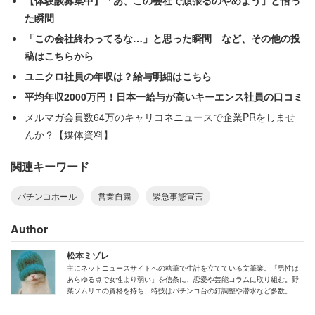
果たして反応するかというと微妙なような気がする。この
た瞬間
ような事態では、すべての企業への補償が必須となる。パ
「この会社終わってるな…」と思った瞬間 など、その他の投
チンコ業界だけをことさらリカバリーするような動きには
稿はこちらから
ならないだろう。
ユニクロ社員の年収は？給与明細はこちら
平均年収2000万円！日本一給与が高いキーエンス社員の口コミ
メルマガ会員数64万のキャリコネニュースで企業PRをしませ
「たかが25日の延長！ もうひと踏ん張り乗
んか？【媒体資料】
り越えよう！」とは行かなそう
関連キーワード
僕はこちらのコラムで、全日本遊技事業協同組合連合会
パチンコホール
営業自粛
緊急事態宣言
（以下：全日遊連）からの自粛要請に、全国のホールがな
Author
かなか従わなかったことに何度か触れていた。
松本ミゾレ
主にネットニュースサイトへの執筆で生計を立てている文筆業。「男性は
その後、営業しているだけでネットで叩かれ、大勢のマス
あらゆる点で女性より弱い」を信条に、恋愛や芸能コラムに取り組む。野
コミ関係者が密集する事態となったので、大多数のパチン
菜ソムリエの資格を持ち、特技はパチンコ台の釘調整や潜水など多数。
コホールは営業を自粛するようになった。全日遊連に実質