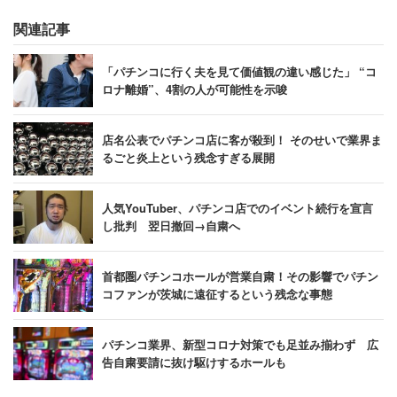
関連記事
「パチンコに行く夫を見て価値観の違い感じた」 “コ
ロナ離婚”、4割の人が可能性を示唆
店名公表でパチンコ店に客が殺到！ そのせいで業界ま
るごと炎上という残念すぎる展開
人気YouTuber、パチンコ店でのイベント続行を宣言
し批判 翌日撤回→自粛へ
首都圏パチンコホールが営業自粛！その影響でパチン
コファンが茨城に遠征するという残念な事態
パチンコ業界、新型コロナ対策でも足並み揃わず 広
告自粛要請に抜け駆けするホールも