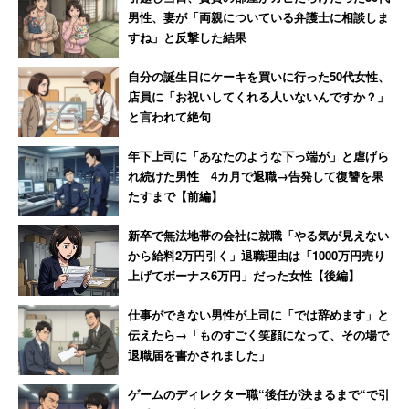
男性、妻が「両親についている弁護士に相談しま
すね」と反撃した結果
自分の誕生日にケーキを買いに行った50代女性、
店員に「お祝いしてくれる人いないんですか？」
と言われて絶句
年下上司に「あなたのような下っ端が」と虐げら
れ続けた男性 4カ月で退職→告発して復讐を果
たすまで【前編】
新卒で無法地帯の会社に就職「やる気が見えない
から給料2万円引く」退職理由は「1000万円売り
上げてボーナス6万円」だった女性【後編】
仕事ができない男性が上司に「では辞めます」と
伝えたら→「ものすごく笑顔になって、その場で
退職届を書かされました」
ゲームのディレクター職“後任が決まるまで“で引