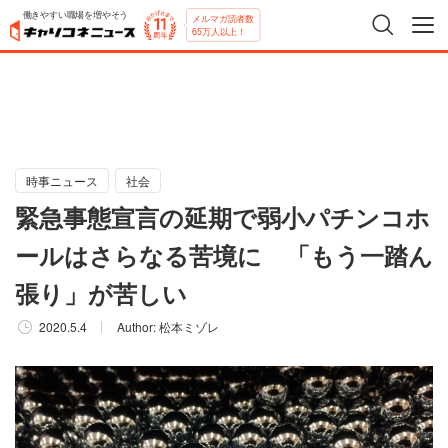
働きやすい職場を増やそう
メルマガ読者数
65万人以上！
時事ニュース
社会
緊急事態宣言の延期で弱小パチンコホ
ールはさらなる苦境に 「もう一踏ん
張り」が苦しい
2020.5.4
Author:
松本ミゾレ