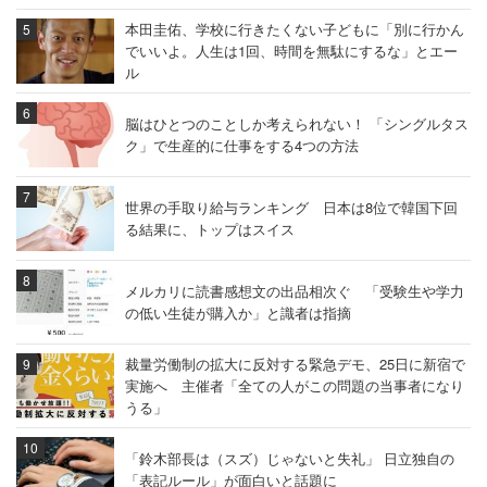
本田圭佑、学校に行きたくない子どもに「別に行かん
でいいよ。人生は1回、時間を無駄にするな」とエー
ル
脳はひとつのことしか考えられない！ 「シングルタス
ク」で生産的に仕事をする4つの方法
世界の手取り給与ランキング 日本は8位で韓国下回
る結果に、トップはスイス
メルカリに読書感想文の出品相次ぐ 「受験生や学力
の低い生徒が購入か」と識者は指摘
裁量労働制の拡大に反対する緊急デモ、25日に新宿で
実施へ 主催者「全ての人がこの問題の当事者になり
うる」
「鈴木部長は（スズ）じゃないと失礼」 日立独自の
「表記ルール」が面白いと話題に