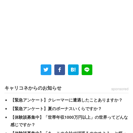
パチンコ業界情報サイト「グリーンべると」の
4月30日付
けの記事
によると、大手ホールグループのダイナムら4社
が休業補償の拡充を求め、全国の知事宛てに国に対して働
きかけを求める要望書を送付したという。
超大手のダイナムですら危機感をおぼえているというのが
キャリコネからのお知らせ
sponsored
現状ということになるんだろう。今後さらに5月31日まで
【緊急アンケート】クレーマーに遭遇したことありますか？
営業を自粛するとなると、損失額も相当な数字となるは
【緊急アンケート】夏のボーナスいくらですか？
ず。
【体験談募集中】「世帯年収1000万円以上」の世界ってどんな
感じですか？
ただ、コロナ禍の真っ只中でやること続きの国、自治体が
【体験談募集中】「あ、この会社で頑張るのやめよう」と悟っ