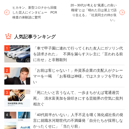
20～30代が考える“風通しの良い
ヒカキン、新型コロナから回復
職場”とは「晴れた日は屋上で語
した芸人にインタビュー PCR
り合える」「社員同士の仲が良
検査の体験談に驚愕
い」
人気記事ランキング
「車で甲子園に連れて行ってくれた友人にガソリン代
を請求された」 不満を漏らすスレ主に「言われる前
に出せ」と非難殺到
「お前は客じゃない！」外資系企業の支配人がクレー
マーを一喝 「お客様は神様」ではスタッフを守れな
い
「死にたいと言うなんて、一歩まちがえば電通過労
死」 清水富美加を袋叩きにする芸能界の空気に批判
相次ぐ
「40代前半がいない」人手不足を嘆く旭化成社長の発
言に就職氷河期世代の不満爆発「自分たちが採用しな
かったくせに」「当たり前」