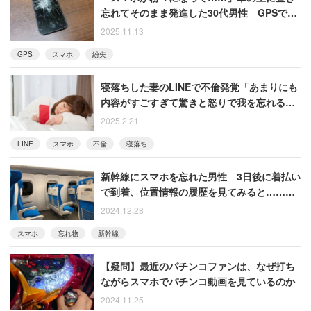
忘れてそのまま発進した30代男性 GPSで確
認すると“路上ど真ん中”だった
2025.11.13
GPS
スマホ
紛失
寝落ちした妻のLINEで不倫発覚「あまりにも
内容がすごすぎて驚きと怒りで我を忘れると
ころでした」【衝撃エピソード振り返り再配
2025.2.21
信】
LINE
スマホ
不倫
寝落ち
新幹線にスマホを忘れた男性 3日後に着払い
で到着、位置情報の履歴を見てみると……
【衝撃エピソード振り返り再配信】
2024.12.28
スマホ
忘れ物
新幹線
【疑問】最近のパチンコファンは、なぜ打ち
ながらスマホでパチンコ動画を見ているのか
2024.11.25