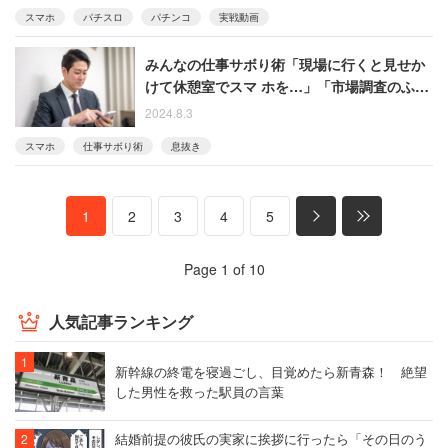
スマホ
パチスロ
パチンコ
実戦動画
みんなの仕事サボり術「現場に行くと見せか
けて休憩室でスマ ホを…」「市場調査のふり
して都会で遊んでます」
2024.8.3
スマホ
仕事サボり術
息抜き
1
2
3
4
5
Page 1 of 10
人気記事ランキング
新幹線の終電を寝過ごし、目覚めたら新青森！ 絶望
した男性を救った駅員の言葉
結婚前提の彼氏の実家に挨拶に行ったら「その日のう