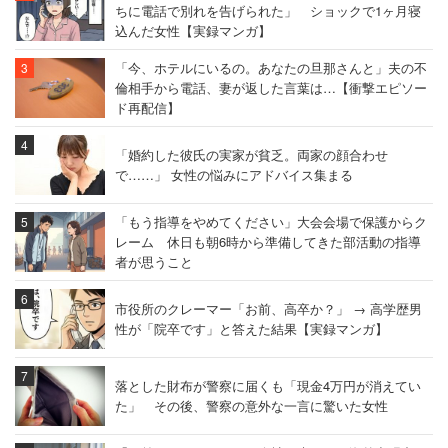
ちに電話で別れを告げられた」 ショックで1ヶ月寝
込んだ女性【実録マンガ】
「今、ホテルにいるの。あなたの旦那さんと」夫の不
倫相手から電話、妻が返した言葉は…【衝撃エピソー
ド再配信】
「婚約した彼氏の実家が貧乏。両家の顔合わせ
で……」 女性の悩みにアドバイス集まる
「もう指導をやめてください」大会会場で保護からク
レーム 休日も朝6時から準備してきた部活動の指導
者が思うこと
市役所のクレーマー「お前、高卒か？」 → 高学歴男
性が「院卒です」と答えた結果【実録マンガ】
落とした財布が警察に届くも「現金4万円が消えてい
た」 その後、警察の意外な一言に驚いた女性