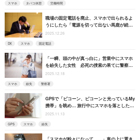
スマホ
タバコ休憩
労働時間
職場の固定電話を廃止、スマホで出られるよ
うにしたら「電源を切って出ない馬鹿が続
出」 残念なDXの裏側を語る男性
2025.12.26
DX
スマホ
固定電話
「一瞬、頭の中が真っ白に」営業中にスマホ
を紛失した女性 必死の捜索の果てに警察署
で告げられた言葉
2025.12.18
スマホ
紛失
警察署
GPSで「ピコーン、ピコーンと光っているMy
携帯」を眺め… 旅行中にスマホを落とした女
性の絶望「泣く泣く機種交換」
2025.11.13
GPS
スマホ
紛失
「スマホが粉々になって……」車の上に置き