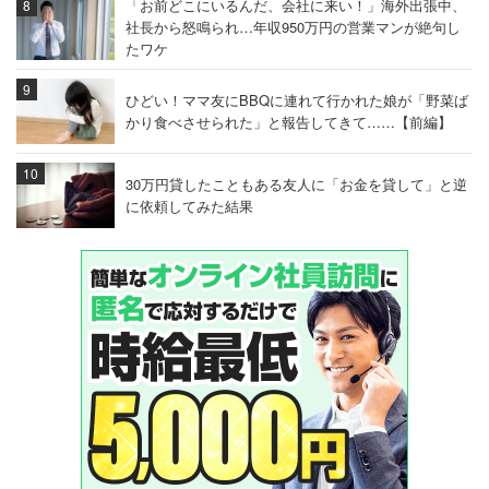
「お前どこにいるんだ、会社に来い！」海外出張中、
社長から怒鳴られ…年収950万円の営業マンが絶句し
たワケ
ひどい！ママ友にBBQに連れて行かれた娘が「野菜ば
かり食べさせられた」と報告してきて……【前編】
30万円貸したこともある友人に「お金を貸して」と逆
に依頼してみた結果