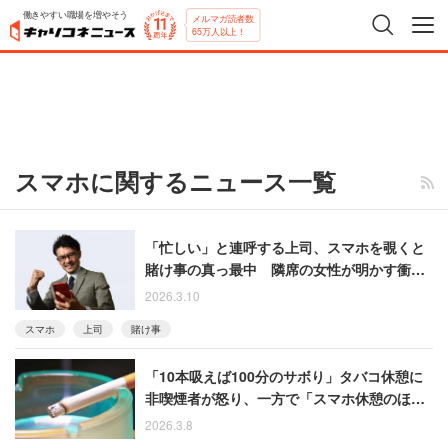
働きやすい職場を増やそう
メルマガ読者数
65万人以上！
スマホに関するニュース一覧
「忙しい」と連呼する上司、スマホを覗くと
賭け事の真っ最中 隣席の女性が明かす衝撃
の事実
2026.3.10
スマホ
上司
賭け事
「10本吸えば100分のサボり」タバコ休憩に
非喫煙者が怒り、一方で「スマホ休憩のほう
がみっともない」との反論も
2026.3.8