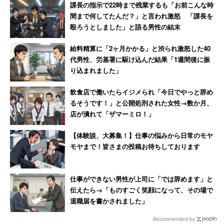
課長の指示で22時まで残業するも「お前こんな時
間まで何してたんだ？」と言われ激怒 「課長を
殴ろうとしました」と語る男性の結末
給料精算に「2ヶ月かかる」と渋られ激怒した40
代男性、労基署に駆け込んだ結果「1週間後に振
り込まれました」
飲食店で働いたらイジメられ「今日でやっと辞め
るそうです！」と公開処刑された女性→数か月、
店が潰れて「ザマーミロ！」
【体験談、大募集！】仕事の悩みから日常のモヤ
モヤまで！皆さまの投稿お待ちしております
仕事ができない男性が上司に「では辞めます」と
伝えたら→「ものすごく笑顔になって、その場で
退職届を書かされました」
Recommended by