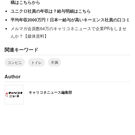
稿はこちらから
同じトイレを使うのを躊躇するほどの汚さだった。そのた
ユニクロ社員の年収は？給与明細はこちら
め水分を取らず、トイレを我慢していた女性。しかし、店
平均年収2000万円！日本一給与が高いキーエンス社員の口コミ
員として汚れているトイレを放置するわけにいかなかっ
メルマガ会員数64万のキャリコネニュースで企業PRをしませ
た。
んか？【媒体資料】
関連キーワード
「22時の始業前にトイレ清掃をしていました。そのあとも
汚されるたびに清掃していました。終業の6時前にもう一
コンビニ
トイレ
不満
度点検して、汚れている場合は清掃しました。出勤前にト
イレのことを考え、とても憂鬱になることもありました」
Author
キャリコネニュース編集部
「車中泊の人も多く、洗面所で身体を拭いた
り歯磨きしたり」
これらのほかにも、女性は驚きの光景を目にしていた。