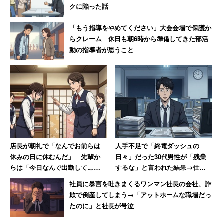
クに陥った話
「もう指導をやめてください」大会会場で保護か
らクレーム 休日も朝6時から準備してきた部活
動の指導者が思うこと
店長が朝礼で「なんでお前らは
人手不足で「終電ダッシュの
休みの日に休むんだ」 先輩か
日々」だった30代男性が「残業
らは「今日なんで出勤してこな
するな」と言われた結果→仕事
いの!?」休日なのに言われた女性
がアホらしくなり退職
社員に暴言を吐きまくるワンマン社長の会社、詐
【前編】
欺で倒産してしまう→「アットホームな職場だっ
たのに」と社長が号泣