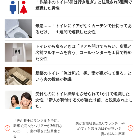
「作業中のトイレ3回は行き過ぎ」と注意され3週間で
退職した男性
最悪……「トイレにドアがなくカーテンで仕切ってあ
るだけ」 １週間で退職した女性
トイレから戻るときは「ドアを開けてもらい、所属と
名前フルネームを言う」コールセンターを１日で辞め
た女性
新築のトイレ「俺は和式一択、妻が嫌がって困る」と
いう夫の投稿が物議
受付なのにトイレ掃除をさせられて1か月で退職した
女性 「新人が掃除するのが当たり前、と説教されまし
た」
「夫が勝手にランクルを予約。
夫が女性社員と2人でランチ「や
新車で買ったハリアーが3年目な
めて」と言うのは心が狭い？
のに……」妻の嘆きに注目集ま
妻の悩みに反響
る