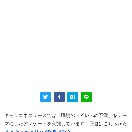
女性はそのコンビニで週に4、5日働いていた。時間帯は
22時から6時まで、時給は1120円だった。深夜帯は昼間よ
り時給が高いが、大変なことも多かったようだ。なぜな
ら、トイレを利用する客が「数え切れない」ほど多く、マ
ナーも悪かったからだ。
キャリコネニュースでは「職場のトイレへの不満」をテー
「男女ともに無言でトイレを使用して、何も買わず帰る人
マにしたアンケートを実施しています。回答はこちらから
を一回の勤務で15〜20人くらい見かけました。申し訳な
https://questant.jp/q/RY5U4GVX