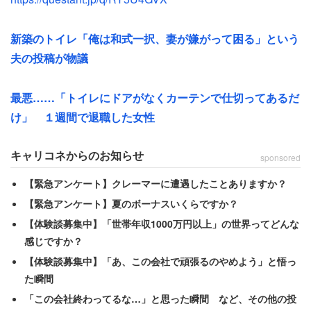
いとかないんです。勤務中に同じ人が数回トイレに行くこ
ともありました。自分の家のように当たり前の顔をしてト
新築のトイレ「俺は和式一択、妻が嫌がって困る」という
イレを使用する様子は、とても不快でした」
夫の投稿が物議
コンビニは住宅街の中にあった。店舗の外にゴミ箱が設置
最悪……「トイレにドアがなくカーテンで仕切ってあるだ
してあり、近所の人が深夜にペットボトルや缶などの家庭
け」 １週間で退職した女性
ゴミを捨てに来て、ついでにトイレを利用していくことが
多かったという。
キャリコネからのお知らせ
sponsored
【緊急アンケート】クレーマーに遭遇したことありますか？
トイレの使い方も悪かった。特に男性客が汚し、床や便器
【緊急アンケート】夏のボーナスいくらですか？
はいつも濡れている状態だった。こんなこともあった。
【体験談募集中】「世帯年収1000万円以上」の世界ってどんな
感じですか？
「深夜帯でしたのでタクシーを降りてトイレへ直行するお
【体験談募集中】「あ、この会社で頑張るのやめよう」と悟っ
客様がいました。使用後は、吐瀉物や匂いが残っていて、
た瞬間
とても不快でした」
「この会社終わってるな…」と思った瞬間 など、その他の投