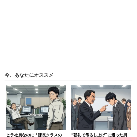
「トイレを使用した後、手を洗わないで店内の商品を触る
人が多いです。ゾッとします。男性も女性もです」
その商品を自分が知らずに購入していると思うと、ゾッと
してくる読者も多いだろう。ほかにも、マナー違反があっ
た。
「車中泊の人も多く、洗面所で身体を拭いたり歯磨きした
今、あなたにオススメ
り、やりたい放題でした。特に夏はとてもニオイましたの
で、都度消毒をしてました」
「トイレで飲酒して、空き缶をそのまま放置して帰る人も
いました。男女2人でトイレに入って出てこない若者もお
りました。コンビニのトイレでやりたい放題です」
ヒラ社員なのに「課長クラスの
“朝礼で吊るし上げ”に遭った男