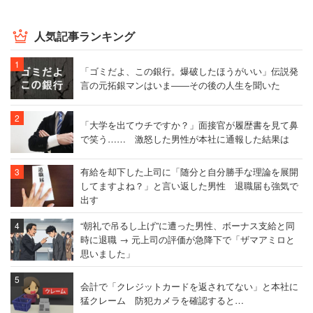
人気記事ランキング
「ゴミだよ、この銀行。爆破したほうがいい」伝説発
言の元拓銀マンはいま――その後の人生を聞いた
「大学を出てウチですか？」面接官が履歴書を見て鼻
で笑う…… 激怒した男性が本社に通報した結果は
有給を却下した上司に「随分と自分勝手な理論を展開
してますよね？」と言い返した男性 退職届も強気で
出す
“朝礼で吊るし上げ”に遭った男性、ボーナス支給と同
時に退職 → 元上司の評価が急降下で「ザマアミロと
思いました」
会計で「クレジットカードを返されてない」と本社に
猛クレーム 防犯カメラを確認すると…