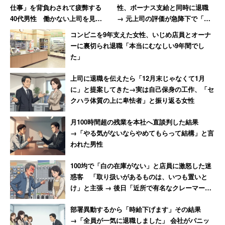
用を足す以外の目的でトイレを使われたら、店員はたまら
仕事」を背負わされて疲弊する
性、ボーナス支給と同時に退職
40代男性 働かない上司を見て
→ 元上司の評価が急降下で「ザ
ないだろう。ついに我慢の限界が来た女性は5年勤めたコ
気づいた「残酷な事実」
マアミロと思いました」
ンビニを辞め、転職した。
コンビニを9年支えた女性、いじめ店員とオーナ
ーに裏切られ退職「本当にむなしい9年間でし
た」
「コロナ禍はなかなか転職が難しかったですが、やっと転
職できて良かったです。現在は、テーマパークのレストラ
上司に退職を伝えたら「12月末じゃなくて1月
ンの厨房で働いています。1時間ごとに手洗い・消毒、制
に」と提案してきた→実は自己保身の工作、「セ
クハラ体質の上に卑怯者」と振り返る女性
服は毎日交換、衛生面に対してとても厳しい職場ですが、
清潔なのでとても安心して働くことができます」
月100時間超の残業を本社へ直談判した結果
→「やる気がないならやめてもらって結構」と言
われた男性
現在の職場には「清潔に管理された男女別のトイレ」もあ
るそう。ようやくトイレを我慢するストレスからも解放さ
100均で「白の在庫がない」と店員に激怒した迷
れたようだ。
惑客 「取り扱いがあるものは、いつも置いと
け」と主張 → 後日「近所で有名なクレーマー」
と判明
部署異動するから「時給下げます」その結果
→「全員が一気に退職しました」 会社がパニッ