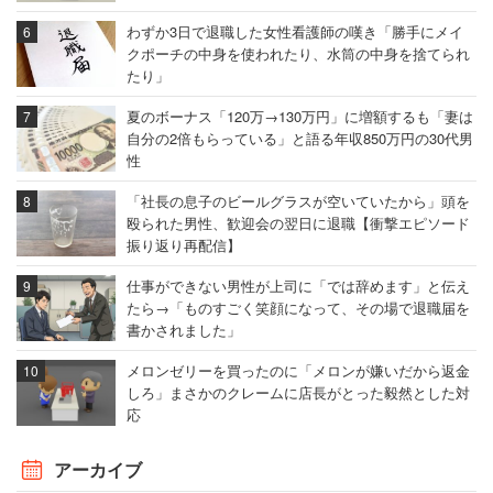
わずか3日で退職した女性看護師の嘆き「勝手にメイ
クポーチの中身を使われたり、水筒の中身を捨てられ
たり」
夏のボーナス「120万→130万円」に増額するも「妻は
自分の2倍もらっている」と語る年収850万円の30代男
性
「社長の息子のビールグラスが空いていたから」頭を
殴られた男性、歓迎会の翌日に退職【衝撃エピソード
振り返り再配信】
仕事ができない男性が上司に「では辞めます」と伝え
たら→「ものすごく笑顔になって、その場で退職届を
書かされました」
メロンゼリーを買ったのに「メロンが嫌いだから返金
しろ」まさかのクレームに店長がとった毅然とした対
応
アーカイブ