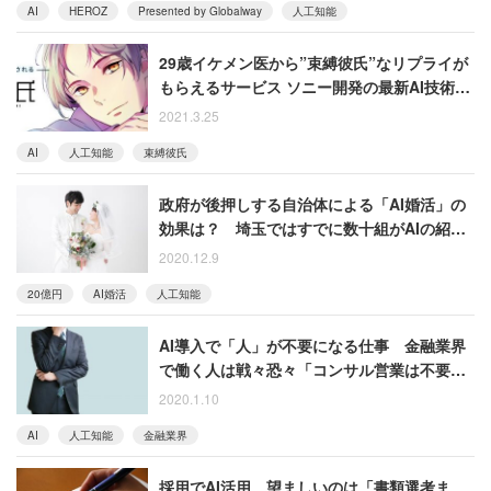
AI
HEROZ
Presented by Globalway
人工知能
29歳イケメン医から”束縛彼氏”なリプライが
もらえるサービス ソニー開発の最新AI技術を
利用
2021.3.25
AI
人工知能
束縛彼氏
政府が後押しする自治体による「AI婚活」の
効果は？ 埼玉ではすでに数十組がAIの紹介
で成婚
2020.12.9
20億円
AI婚活
人工知能
AI導入で「人」が不要になる仕事 金融業界
で働く人は戦々恐々「コンサル営業は不要
に」「厳しい組織改編ありそう」
2020.1.10
AI
人工知能
金融業界
採用でAI活用、望ましいのは「書類選考ま