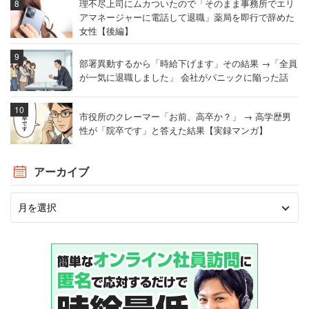
理不尽上司にムカついたので「そのまま事務所でエリ
アマネージャーに電話して退職」薬局を即行で辞めた
女性【後編】
部署異動するから「時給下げます」その結果 →「全員
が一気に退職しました」 会社がパニックに陥った話
市役所のクレーマー「お前、高卒か？」 → 高学歴男
性が「院卒です」と答えた結果【実録マンガ】
アーカイブ