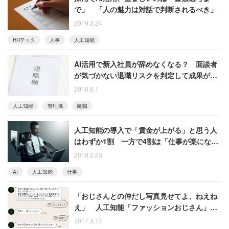
で」 「人の魅力は対話で判断されるべき」
2019.3.24
HRテック
人事
人工知能
AI活用で新入社員が辞めなくなる？ 面談者
が気づかない退職リスクを判定して成果が出
た事例
2018.6.1
人工知能
管理職
離職
人工知能の導入で「賃金が上がる」と思う人
はわずか1割 一方で4割は「仕事が楽にな
る」と回答
2018.2.23
AI
人工知能
仕事
「おじさんとの仲だし写真見せてよ、ねえね
え」 人工知能「ファッションおじさん」が
コーディネート分析！
2017.4.14