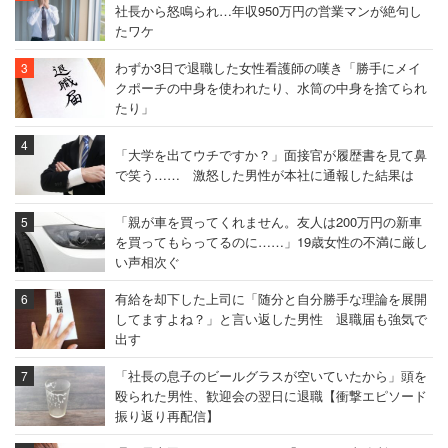
社長から怒鳴られ…年収950万円の営業マンが絶句し
たワケ
わずか3日で退職した女性看護師の嘆き「勝手にメイ
クポーチの中身を使われたり、水筒の中身を捨てられ
たり」
「大学を出てウチですか？」面接官が履歴書を見て鼻
で笑う…… 激怒した男性が本社に通報した結果は
「親が車を買ってくれません。友人は200万円の新車
を買ってもらってるのに……」19歳女性の不満に厳し
い声相次ぐ
有給を却下した上司に「随分と自分勝手な理論を展開
してますよね？」と言い返した男性 退職届も強気で
出す
「社長の息子のビールグラスが空いていたから」頭を
殴られた男性、歓迎会の翌日に退職【衝撃エピソード
振り返り再配信】