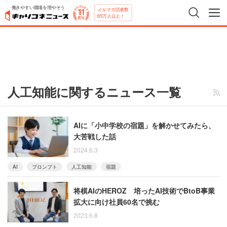
働きやすい職場を増やそう
メルマガ読者数
65万人以上！
人工知能に関するニュース一覧
AIに「小中学校の宿題」を解かせてみたら、
大苦戦した話
2024.6.3
AI
プロンプト
人工知能
宿題
将棋AIのHEROZ 培ったAI技術でBtoB事業
拡大に向け社員60名で挑む
2023.6.8