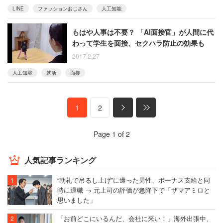
LINE
ファッションおじさん
人工知能
もはや人事は不要？ 「AI面接官」が人間に代
わって学生を面接、セクハラ防止の効果も
2017.2.27
人工知能
就活
面接
1
2
Page 1 of 2
人気記事ランキング
“朝礼で吊るし上げ”に遭った男性、ボーナス支給と同
時に退職 → 元上司の評価が急降下で「ザマアミロと
思いました」
「お前どこにいるんだ、会社に来い！」海外出張中、