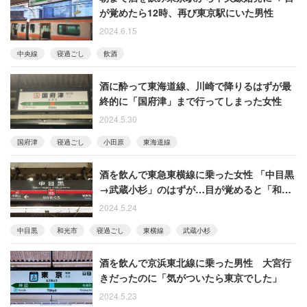
が覚めたら12時、再び東京駅にいた男性
2024.6.15
中央線
寝過ごし
飲酒
酒に酔って東海道線、川崎で降りるはずが最
終的に「国府津」まで行ってしまった女性
2024.5.30
国府津
寝過ごし
小田原
東海道線
酒を飲んで東急東横線に乗った女性 「中目黒
→武蔵小杉」のはずが…目が覚めると「和光
市」だった
2024.5.24
中目黒
和光市
寝過ごし
東横線
武蔵小杉
酒を飲んで京浜東北線に乗った男性 大宮行
きだったのに「気がついたら東京でした」
2024.5.23