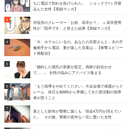
ちに電話で別れを告げられた」 ショックで1ヶ月寝
込んだ女性【実録マンガ】
市役所のクレーマー「お前、高卒か？」 → 高学歴男
性が「院卒です」と答えた結果【実録マンガ】
「今、ホテルにいるの。あなたの旦那さんと」夫の不
倫相手から電話、妻が返した言葉は…【衝撃エピソー
ド再配信】
「婚約した彼氏の実家が貧乏。両家の顔合わせ
で……」 女性の悩みにアドバイス集まる
「もう指導をやめてください」大会会場で保護からク
レーム 休日も朝6時から準備してきた部活動の指導
者が思うこと
落とした財布が警察に届くも「現金4万円が消えてい
た」 その後、警察の意外な一言に驚いた女性