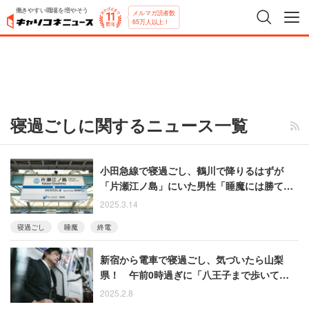
働きやすい職場を増やそう
メルマガ読者数
65万人以上！
寝過ごしに関するニュース一覧
小田急線で寝過ごし、鶴川で降りるはずが
「片瀬江ノ島」にいた男性「睡魔には勝てま
せんでした」
2025.3.14
寝過ごし
睡魔
終電
新宿から電車で寝過ごし、気づいたら山梨
県！ 午前0時過ぎに「八王子まで歩いて帰
る」と決意した男性【衝撃エピソード振り返
2025.2.8
り再配信】