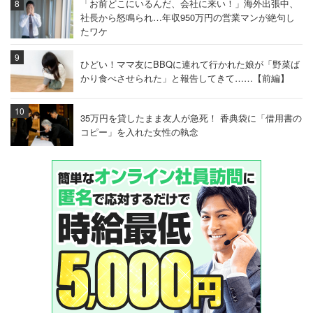
「お前どこにいるんだ、会社に来い！」海外出張中、
社長から怒鳴られ…年収950万円の営業マンが絶句し
たワケ
ひどい！ママ友にBBQに連れて行かれた娘が「野菜ば
かり食べさせられた」と報告してきて……【前編】
35万円を貸したまま友人が急死！ 香典袋に「借用書の
コピー」を入れた女性の執念