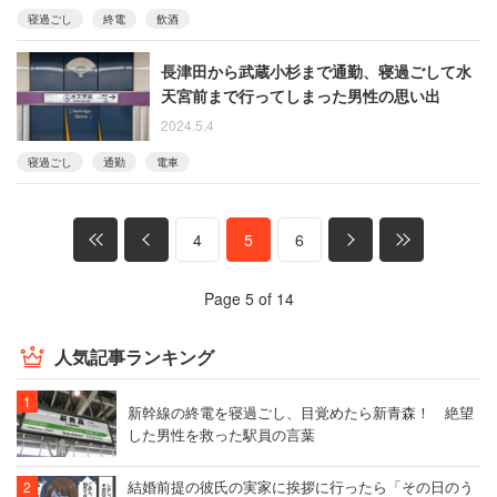
寝過ごし
終電
飲酒
長津田から武蔵小杉まで通勤、寝過ごして水
天宮前まで行ってしまった男性の思い出
2024.5.4
寝過ごし
通勤
電車
4
5
6
Page 5 of 14
人気記事ランキング
新幹線の終電を寝過ごし、目覚めたら新青森！ 絶望
した男性を救った駅員の言葉
結婚前提の彼氏の実家に挨拶に行ったら「その日のう