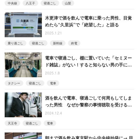
中央線
八王子
寝過ごし
山梨
木更津で酒を飲んで電車に乗った男性、目覚
めたら“久里浜”で「絶望した」と語る
2025.1.21
乗り過ごし
寝過ごし
新幹線
終電
電車で寝過ごし、棚に置いていた「セミヌー
ド雑誌」がない！すると知らない男の手に雑
誌が…… 取り返した女性
2025.1.8
タクシー
寝過ごし
電車
酒を飲んで電車、寝過ごして何周もしてしま
った男性 なぜか警察の事情聴取を受けるこ
とに
2024.12.4
天王寺
寝過ごし
電車
朝まで酒を飲み東京駅から中央線始発に→ 目