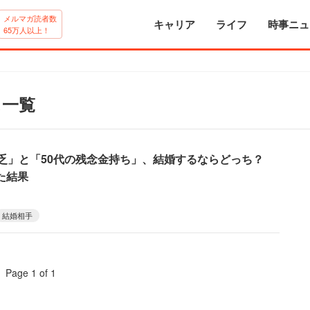
メルマガ読者数
キャリア
ライフ
時事ニュ
65万人以上！
ス一覧
貧乏」と「50代の残念金持ち」、結婚するならどっち？
た結果
結婚相手
Page 1 of 1