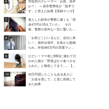
市役所のクレーマー「お前、高卒
か？」 → 高学歴男性が「院卒で
す」と答えた結果【実録マンガ】
落とした財布が警察に届くも「現
金4万円が消えていた」 その
後、警察の意外な一言に驚いた女
性
「お前どこにいるんだ、会社に来
い！」海外出張中、社長から怒鳴
られ…年収950万円の営業マンが
絶句したワケ
ひどい！ママ友にBBQに連れて行
かれた娘が「野菜ばかり食べさせ
られた」と報告してきて……【前
編】
30万円貸したこともある友人に
「お金を貸して」と逆に依頼して
みた結果