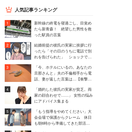
人気記事ランキング
新幹線の終電を寝過ごし、目覚め
たら新青森！ 絶望した男性を救
った駅員の言葉
結婚前提の彼氏の実家に挨拶に行
ったら「その日のうちに電話で別
れを告げられた」 ショックで1
ヶ月寝込んだ女性【実録マンガ】
「今、ホテルにいるの。あなたの
旦那さんと」夫の不倫相手から電
話、妻が返した言葉は…【衝撃エ
ピソード再配信】
「婚約した彼氏の実家が貧乏。両
家の顔合わせで……」 女性の悩み
にアドバイス集まる
「もう指導をやめてください」大
会会場で保護からクレーム 休日
も朝6時から準備してきた部活動
の指導者が思うこと