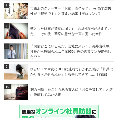
市役所のクレーマー「お前、高卒か？」 → 高学歴男
性が「院卒です」と答えた結果【実録マンガ】
落とした財布が警察に届くも「現金4万円が消えてい
た」 その後、警察の意外な一言に驚いた女性
「お前どこにいるんだ、会社に来い！」海外出張中、
社長から怒鳴られ…年収950万円の営業マンが絶句し
たワケ
ひどい！ママ友にBBQに連れて行かれた娘が「野菜ば
かり食べさせられた」と報告してきて……【前編】
30万円貸したこともある友人に「お金を貸して」と逆
に依頼してみた結果