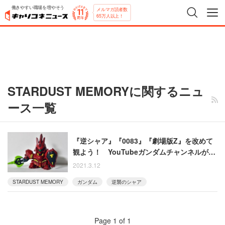
働きやすい職場を増やそう
メルマガ読者数
65万人以上！
STARDUST MEMORYに関するニュ
ース一覧
『逆シャア』『0083』『劇場版Z』を改めて
観よう！ YouTubeガンダムチャンネルが期
間限定の大盤振る舞い
2021.3.12
STARDUST MEMORY
ガンダム
逆襲のシャア
Page 1 of 1