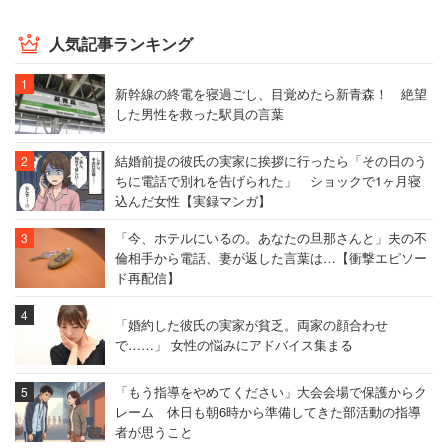
人気記事ランキング
新幹線の終電を寝過ごし、目覚めたら新青森！ 絶望
した男性を救った駅員の言葉
結婚前提の彼氏の実家に挨拶に行ったら「その日のう
ちに電話で別れを告げられた」 ショックで1ヶ月寝
込んだ女性【実録マンガ】
「今、ホテルにいるの。あなたの旦那さんと」夫の不
倫相手から電話、妻が返した言葉は…【衝撃エピソー
ド再配信】
「婚約した彼氏の実家が貧乏。両家の顔合わせ
で……」 女性の悩みにアドバイス集まる
「もう指導をやめてください」大会会場で保護からク
レーム 休日も朝6時から準備してきた部活動の指導
者が思うこと