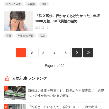
ブラック企業
体験談
退職
「私立高校に行かせてあげたかった」年収
1000万超、50代男性の後悔
2021.8.13
学費
年収1000万超
私立
1
2
3
4
5
Page 1 of 20
人気記事ランキング
新幹線の終電を寝過ごし、目覚めたら新青森！ 絶望
した男性を救った駅員の言葉
「お前どこにいるんだ、会社に来い！」海外出張中、