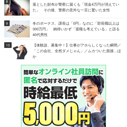
落とした財布が警察に届くも「現金4万円が消えてい
た」 その後、警察の意外な一言に驚いた女性
冬のボーナス、課長は「0円」なのに「部長職以上は
300万円」 納得いかず「退職も考えている」と語る
40代男性
【体験談、募集中！】仕事がアホらしくなった瞬間／
「この会社、全然ダメじゃん」／ムカついた面接…ほ
か