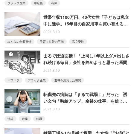
ブラック企業
即退職
有休
世帯年収1100万円、40代女性「子どもは私立
中に進学。15年目の自家用車を買い替える余
裕もありません」
2021.8.19
みんなの年収事情
子育て世帯の不満
私立受験
まるで圧迫面接！「上司に1年以上ダメ出しさ
れ続ける毎日」会社を辞めようと思った瞬間
2021.8.19
パワハラ
ブラック企業
退職を決意した瞬間
転職先の病院は「まるで戦場！」だった 誘
い文句「時給アップ、余裕の仕事」を信じた
女性の後悔
2021.8.18
戦場
残業
転職
縫製工場を1か月半で退職した女性「“お前”と