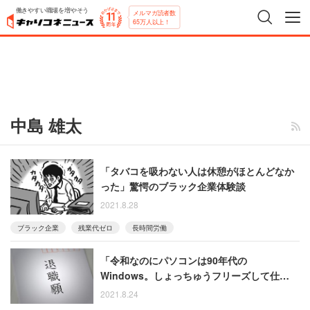
働きやすい職場を増やそう
メルマガ読者数
65万人以上！
中島 雄太
「タバコを吸わない人は休憩がほとんどなか
った」驚愕のブラック企業体験談
2021.8.28
ブラック企業
残業代ゼロ
長時間労働
「令和なのにパソコンは90年代の
Windows。しょっちゅうフリーズして仕事に
ならない」職場を3カ月で辞めた女性
2021.8.24