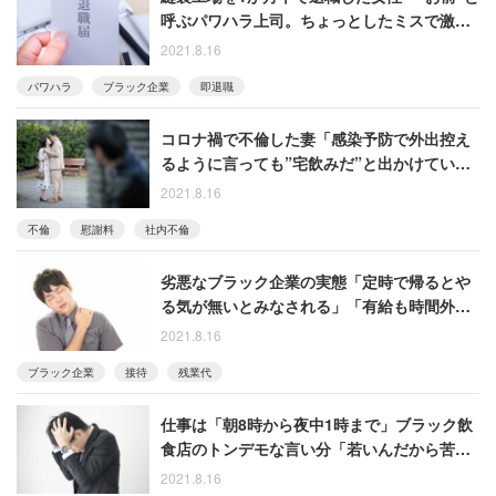
呼ぶパワハラ上司。ちょっとしたミスで激昂
されました」
2021.8.16
パワハラ
ブラック企業
即退職
コロナ禍で不倫した妻「感染予防で外出控え
るように言っても”宅飲みだ”と出かけていき
ました」
2021.8.16
不倫
慰謝料
社内不倫
劣悪なブラック企業の実態「定時で帰るとや
る気が無いとみなされる」「有給も時間外手
当もありません」
2021.8.16
ブラック企業
接待
残業代
仕事は「朝8時から夜中1時まで」ブラック飲
食店のトンデモな言い分「若いんだから苦労
は買ってでもするもの」
2021.8.16