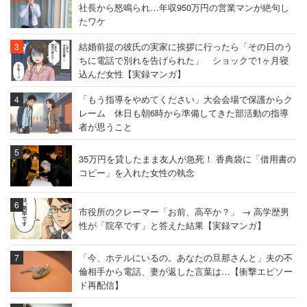
社長から怒鳴られ…年収950万円の営業マンが絶句し
たワケ
結婚前提の彼氏の実家に挨拶に行ったら「その日のう
ちに電話で別れを告げられた」 ショックで1ヶ月寝
込んだ女性【実録マンガ】
「もう指導をやめてください」大会会場で保護からク
レーム 休日も朝6時から準備してきた部活動の指導
者が思うこと
35万円を貸したまま友人が急死！ 香典袋に「借用書の
コピー」を入れた女性の執念
市役所のクレーマー「お前、高卒か？」 → 高学歴男
性が「院卒です」と答えた結果【実録マンガ】
「今、ホテルにいるの。あなたの旦那さんと」夫の不
倫相手から電話、妻が返した言葉は…【衝撃エピソー
ド再配信】