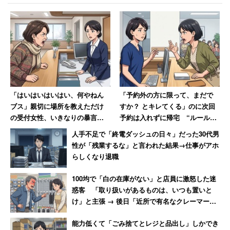
「はいはいはいはい、何やねん
「予約外の方に限って、まだで
ブス」親切に場所を教えただけ
すか？ とキレてくる」のに次回
の受付女性、いきなりの暴言に
予約は入れずに帰宅 “ルール無
絶句
視患者“に医療事務の女性がため
人手不足で「終電ダッシュの日々」だった30代男
息
性が「残業するな」と言われた結果→仕事がアホ
らしくなり退職
100均で「白の在庫がない」と店員に激怒した迷
惑客 「取り扱いがあるものは、いつも置いと
け」と主張 → 後日「近所で有名なクレーマー」
と判明
能力低くて「ごみ捨てとレジと品出し」しかでき