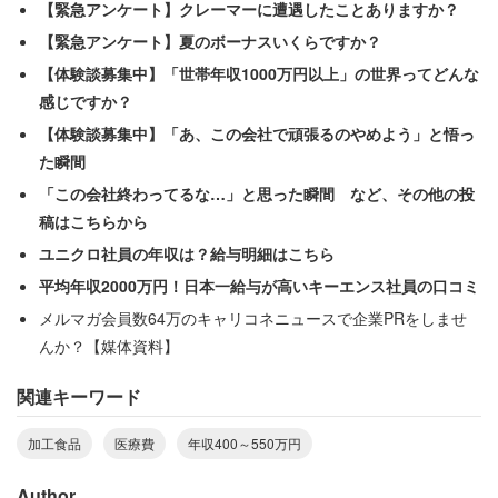
【緊急アンケート】クレーマーに遭遇したことありますか？
「地方在住で通勤に車での移動が必須なため、維持費や税
【緊急アンケート】夏のボーナスいくらですか？
金の支払いで年間10～15万円かかる。都会との給与格差
【体験談募集中】「世帯年収1000万円以上」の世界ってどんな
が大きく、生活費や年金、各種税金の支払いだけでカツカ
感じですか？
ツになる。貯金をしたくても年間50万円ですら難しい」
【体験談募集中】「あ、この会社で頑張るのやめよう」と悟っ
た瞬間
ほかの年収400～500万円の独身者からは、
「この会社終わってるな…」と思った瞬間 など、その他の投
稿はこちらから
「独り身のため生活水準は○。ただ残業時間を考えると、
ユニクロ社員の年収は？給与明細はこちら
自由時間が少ないため総合的には△」（年収400万円／埼
平均年収2000万円！日本一給与が高いキーエンス社員の口コミ
玉県／男性20代後半／メーカー系／正社員）
メルマガ会員数64万のキャリコネニュースで企業PRをしませ
んか？【媒体資料】
「一人暮らし。マンション購入し、ローンは完済済み。医
関連キーワード
療費が月8万円程度かかるため、手取りがもう少し欲し
い」（年収500万円／神奈川県／女性40代前半／その他／
加工食品
医療費
年収400～550万円
正社員）
Author