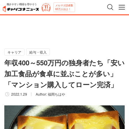
働きやすい職場を増やそう
メルマガ読者数
65万人以上！
キャリア
給与・収入
年収400～550万円の独身者たち「安い
加工食品が食卓に並ぶことが多い」
「マンション購入してローン完済」
2022.1.29
Author:
福岡ちはや