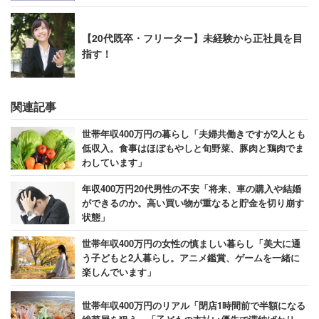
【20代既卒・フリーター】未経験から正社員を目
指す！
関連記事
世帯年収400万円の暮らし「夫婦共働きですが2人とも
低収入。食事はほぼもやしと旬野菜、豚肉と鶏肉でま
わしています」
年収400万円20代男性の不安「将来、車の購入や結婚
ができるのか。高い買い物が重なると貯金を切り崩す
状態」
世帯年収400万円の女性の慎ましい暮らし「美大に通
う子どもと2人暮らし。アニメ鑑賞、ゲームを一緒に
楽しんでいます」
世帯年収400万円のリアル「閉店1時間前で半額になる