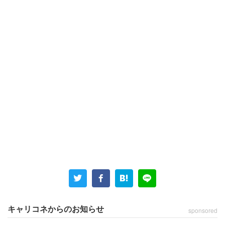
秋田県に住む30代後半の独身男性（その他／正社員）は年
収550万円。男性は日頃の生活感について、不満を交えて
次のように明かした。
「食生活は安い加工食品が食卓に並ぶことが多く、新鮮な
食材から作ったメニューが並ぶことはあまりない」
キャリコネからのお知らせ
sponsored