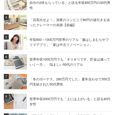
自分の2倍もらっている」と語る年収850万円の30代男
性
「店長出せよ！」深夜のコンビニで80円の値引きを迫
ったクレーマーの末路【前編】
年収800～1000万円世帯のリアル「服はしまむらやフ
リマアプリ」「家は中古リノベーション」
世帯年収1000万円でも「ギリギリです。貯金は減って
いく一方」 悩ましい50代のリアル
「冬のボーナス。290万円でした」夏冬合わせて550万
円支給された50代男性
世帯年収2000万円でも「上には上がいる」と語る40代
女性