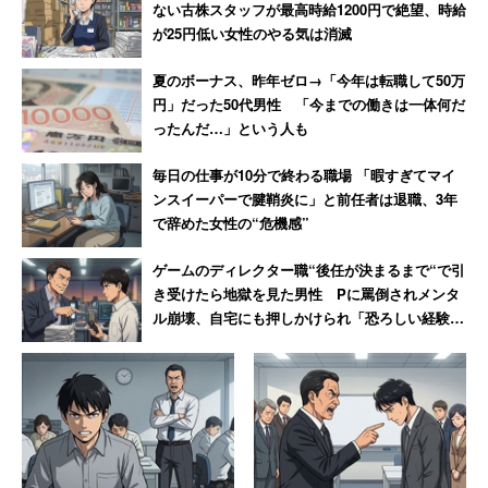
ない古株スタッフが最高時給1200円で絶望、時給
が25円低い女性のやる気は消滅
夏のボーナス、昨年ゼロ→「今年は転職して50万
円」だった50代男性 「今までの働きは一体何だ
ったんだ…」という人も
毎日の仕事が10分で終わる職場 「暇すぎてマイ
ンスイーパーで腱鞘炎に」と前任者は退職、3年
で辞めた女性の“危機感”
ゲームのディレクター職“後任が決まるまで“で引
き受けたら地獄を見た男性 Pに罵倒されメンタ
ル崩壊、自宅にも押しかけられ「恐ろしい経験で
した」