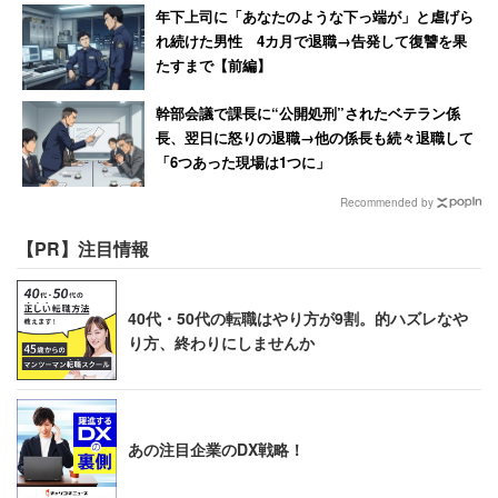
年下上司に「あなたのような下っ端が」と虐げら
れ続けた男性 4カ月で退職→告発して復讐を果
たすまで【前編】
幹部会議で課長に“公開処刑”されたベテラン係
長、翌日に怒りの退職→他の係長も続々退職して
「6つあった現場は1つに」
Recommended by
【PR】注目情報
40代・50代の転職はやり方が9割。的ハズレなや
り方、終わりにしませんか
あの注目企業のDX戦略！