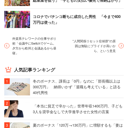
総菜屋を狙う」「子どもの支払い優先で滞納ばかり」
コロナでパチンコ断ちに成功した男性 「今まで400
万円は使った」
外資系テレワークの仕事サボり
"人間関係リセット症候群"の原
術「会議中にSwitchでゲーム。
因は無駄にプライドが高いか
夕方から欧州と会議あるから昼
ら、という意見
寝」
人気記事ランキング
冬のボーナス、課長は「0円」なのに「部長職以上は
300万円」 納得いかず「退職も考えている」と語る
40代男性
「本当に貧乏で辛かった」世帯年収1400万円、子ども
3人を奨学金なしで大学進学させた女性の言葉
夏のボーナス「120万→130万円」に増額するも「妻は