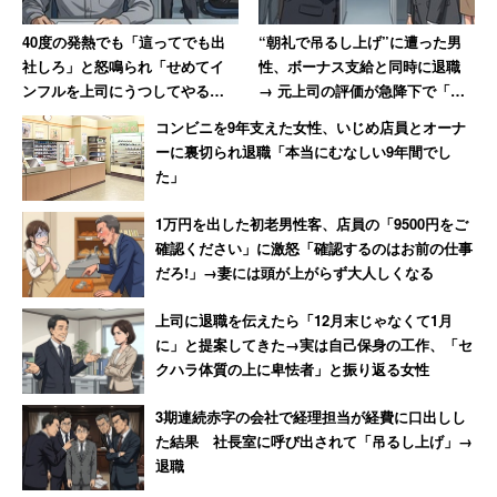
40度の発熱でも「這ってでも出
“朝礼で吊るし上げ”に遭った男
社しろ」と怒鳴られ「せめてイ
性、ボーナス支給と同時に退職
ンフルを上司にうつしてやる」
→ 元上司の評価が急降下で「ザ
と思った男性 数年後その職場
マアミロと思いました」
コンビニを9年支えた女性、いじめ店員とオーナ
は「潰された」【後編】
ーに裏切られ退職「本当にむなしい9年間でし
た」
1万円を出した初老男性客、店員の「9500円をご
確認ください」に激怒「確認するのはお前の仕事
だろ!」→妻には頭が上がらず大人しくなる
上司に退職を伝えたら「12月末じゃなくて1月
に」と提案してきた→実は自己保身の工作、「セ
クハラ体質の上に卑怯者」と振り返る女性
3期連続赤字の会社で経理担当が経費に口出しし
た結果 社長室に呼び出されて「吊るし上げ」→
退職