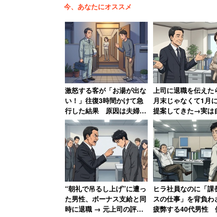
とはいえ将来に不安があるのか、
今、あなたにオススメ
「この先どういう人生を歩んでいくのか
見つからない」
と複雑な胸の内を吐露していた。
激怒する客が「お湯が出な
上司に退職を伝えたら
い！」往復3時間かけて急
月末じゃなくて1月
行した結果 原因は夫婦喧
提案してきた→実は
嘩「旦那が入浴中に奥さん
身の工作、「セクハ
がスイッチを切っただけ」
の上に卑怯者」と振
女性
“朝礼で吊るし上げ”に遭っ
ヒラ社員なのに「課
た男性、ボーナス支給と同
スの仕事」を背負わ
時に退職 → 元上司の評価
疲弊する40代男性 