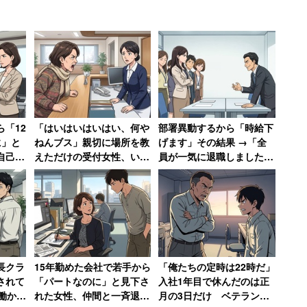
決めるのは自分であることは理解しているが、正解が
「12
「はいはいはいはい、何や
部署異動するから「時給下
に」と
ねんブス」親切に場所を教
げます」その結果 →「全
自己保
えただけの受付女性、いき
員が一気に退職しました」
ラ体質
なりの暴言に絶句
会社がパニックに陥った話
り返る
長クラ
15年勤めた会社で若手から
「俺たちの定時は22時だ」
されて
「パートなのに」と見下さ
入社1年目で休んだのは正
働かな
れた女性、仲間と一斉退職
月の3日だけ ベテラン男