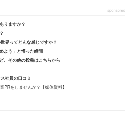
sponsored
ありますか？
？
の世界ってどんな感じですか？
めよう」と悟った瞬間
ど、その他の投稿はこちらから
ンス社員の口コミ
業PRをしませんか？【媒体資料】
女性（神奈川県／未婚／手取り11万3000円）は、日
めらう。美容院に行くのが贅沢に感じる。服もセール