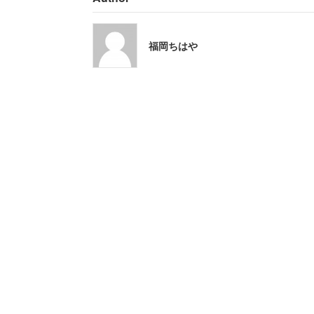
また、女性の職場では休みも取りにくい
福岡ちはや
「世の中コロナと騒いでいても、在宅ワ
でも補充は考えてないと言われ、休みが
としても、コロナ濃厚接触者とか感染者
さされる」
一方、京都府在住の20代前半男性（その
トの働き方を気に入っているようで、こ
「ネット記事、社会人の友人の話などを
では手取りはまるで変わらない。アルバ
ので正社員になるメリットがわからない