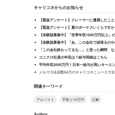
キャリコネからのお知らせ
【緊急アンケート】クレーマーに遭遇したこと
【緊急アンケート】夏のボーナスいくらですか
【体験談募集中】「世帯年収1000万円以上」
【体験談募集中】「あ、この会社で頑張るのや
「この会社終わってるな…」と思った瞬間 な
ユニクロ社員の年収は？給与明細はこちら
平均年収2000万円！日本一給与が高いキーエ
メルマガ会員数64万のキャリコネニュースで企
流通・小売系のパートをしている40代前半
頃の生活感について次のように明かす。
関連キーワード
アルバイト
手取り14万円
正解
「日々の食事が質素。病院に行くのもた
品、安いお店でしか買えない」
Author