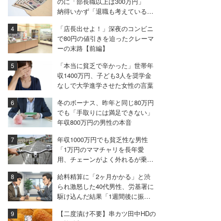
のに「部長職以上は300万円」
納得いかず「退職も考えている」
と語る40代男性
「店長出せよ！」深夜のコンビニ
で80円の値引きを迫ったクレーマ
ーの末路【前編】
「本当に貧乏で辛かった」世帯年
収1400万円、子ども3人を奨学金
なしで大学進学させた女性の言葉
冬のボーナス、昨年と同じ80万円
でも「手取りには満足できない」
年収800万円の男性の本音
年収1000万円でも貧乏性な男性
「1万円のママチャリを長年愛
用、チェーンがよく外れるが乗り
続けている」
給料精算に「2ヶ月かかる」と渋
られ激怒した40代男性、労基署に
駆け込んだ結果「1週間後に振り
込まれました」
【二度漬け不要】串カツ田中HDの