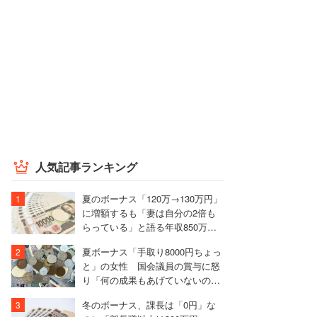
人気記事ランキング
夏のボーナス「120万→130万円」
に増額するも「妻は自分の2倍も
らっている」と語る年収850万円
の30代男性
夏ボーナス「手取り8000円ちょっ
と」の女性 国会議員の賞与に怒
り「何の成果もあげていないの
に、なんなら寝ているのに」
冬のボーナス、課長は「0円」な