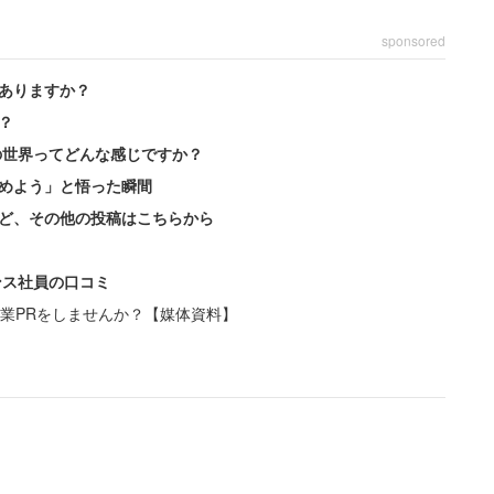
sponsored
ありますか？
？
の世界ってどんな感じですか？
めよう」と悟った瞬間
ど、その他の投稿はこちらから
ンス社員の口コミ
業PRをしませんか？【媒体資料】
かけに医療メーカーを退職した。
地方から関東地方への異動を言い渡された。しか
つの拠点間の移動が必須な上、拠点は医療機関」