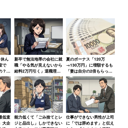
的に追い詰められ、退職してし
日休ん
新卒で無法地帯の会社に就
夏のボーナス「120万
も話題となった。業績の悪化で採用予定の学生を受け
室で
職「やる気が見えないから
→130万円」に増額するも
このタイミングで新卒として入社した新社会人から
の？」
給料2万円引く」退職理由
「妻は自分の2倍もらって
職→そ
は「1000万円売り上げて
いる」と語る年収850万円
ザマー
ボーナス6万円」だった女
の30代男性
性【後編】
た。現在非常に責任の重い仕事を1人で任されてい
的に追い詰められ、退職や部署移動をしてしまっ
最低査
能力低くて「ごみ捨てとレ
仕事ができない男性が上司
で気軽に質問もできない中、何もわからぬ新人の
」大企
ジと品出し」しかできない
に「では辞めます」と伝え