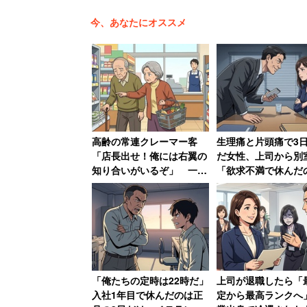
今、あなたにオススメ
新入社員「前任者は精神
まったような仕事です」
高齢の常連クレーマー客
生理痛と片頭痛で3
コロナ禍では、新卒採用の内定取り消し
「店長出せ！俺には右翼の
だ女性、上司から別
入れられなくなった企業も多い。また、
知り合いがいるぞ」 一方
「欲求不満で休んだ
普段は「奥様と一緒だと大
とセクハラ受けて退
も、不安の声が寄せられている。
人しく買い物」
の後、会社倒産で「
ミロ！」
「新卒で今年社会人になりまし
ます。前任者や前々任者は精神
「俺たちの定時は22時だ」
上司が退職したら「
たような仕事です。テレワーク
入社1年目で休んだのは正
定から最高ランクへ