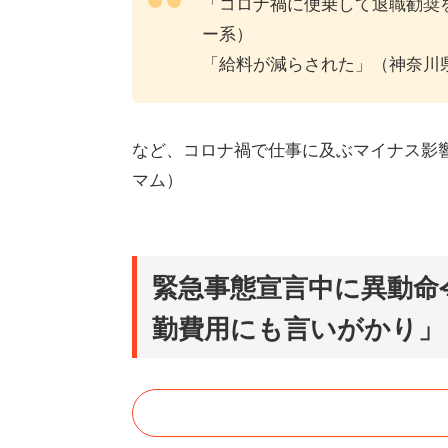
「コロナ禍に便乗して退職勧奨
ー系）
「給料が減らされた」（神奈川
など、コロナ禍で仕事に及ぶマイナス影
マム）
緊急事態宣言中に異動命
勤費用にも言いがかり」