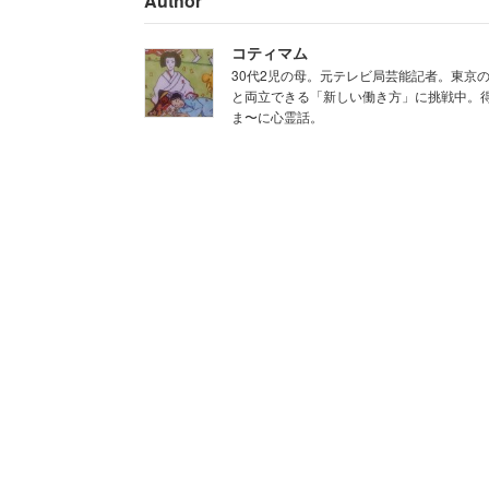
Author
コティマム
緊急事態宣言下で、新型コロナウイルス
30代2児の母。元テレビ局芸能記者。東京
れた女性。その際の会社の対応にも不満
と両立できる「新しい働き方」に挑戦中。
ま〜に心霊話。
「内示も着任3日前で強制。世
らせないと上層部から指摘され
に。さらには『コロナで売上が
り、転勤にかかる費用にも難癖
しないと不満を感じて退職した
急な異動を命じておきながら、転勤費用
職に成功し「今の会社は真逆の対応。入
職してよかった」と語っている。