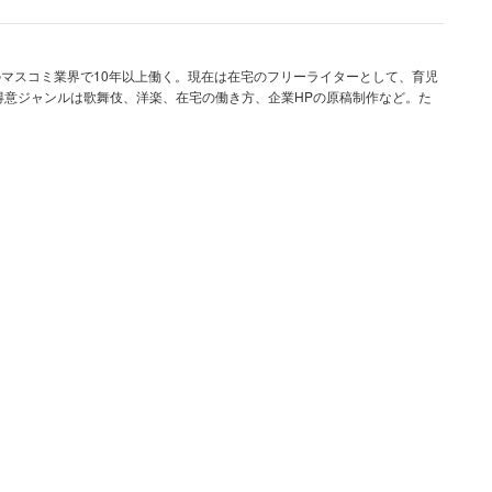
の感染拡大が顕著であった関東地方への異動を命じら
のマスコミ業界で10年以上働く。現在は在宅のフリーライターとして、育児
があったという。
得意ジャンルは歌舞伎、洋楽、在宅の働き方、企業HPの原稿制作など。た
の中の状況はお構いなし。引っ越しも1週間で終わ
る。自分たちは感染が怖いからと在宅勤務するの
悪いから』とさまざまな面でコストカットをした
をつけたり、めちゃくちゃだった。社員を大切に
」
にも言いがかりをつけてきた会社。退職後、女性は転
社前から配慮を感じ、感動するほどだった。本当に転