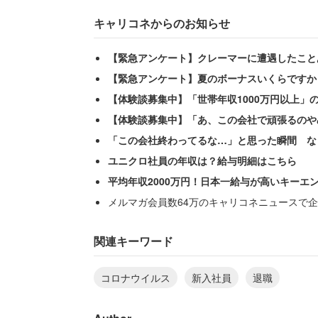
キャリコネからのお知らせ
【緊急アンケート】クレーマーに遭遇したこと
【緊急アンケート】夏のボーナスいくらですか
【体験談募集中】「世帯年収1000万円以上」
【体験談募集中】「あ、この会社で頑張るのや
「この会社終わってるな…」と思った瞬間 な
ユニクロ社員の年収は？給与明細はこちら
平均年収2000万円！日本一給与が高いキーエ
メルマガ会員数64万のキャリコネニュースで企
神奈川県の30代女性は、コロナ禍をきっ
関連キーワード
「緊急事態宣言発令直後に中部
コロナウイルス
新入社員
退職
も、片道2時間以上も離れた2