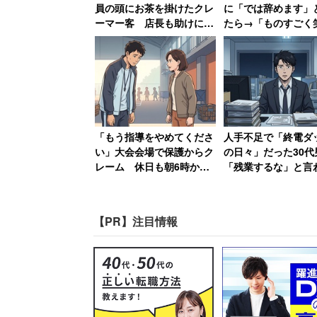
員の頭にお茶を掛けたクレ
に「では辞めます」
ーマー客 店長も助けに入
たら→「ものすごく
らず女性は「もうこんな会
なって、その場で退
社辞めてやる」
書かされました」
パワハラも下請けいじめ
シェアリングエコノミーの最大の特徴の
「もう指導をやめてくださ
人手不足で「終電ダ
なく、買う側の利用者も評価される。例
い」大会会場で保護からク
の日々」だった30代
レーム 休日も朝6時から
「残業するな」と言
Uberでは、乗り手も運転手から評価さ
準備してきた部活動の指導
結果→仕事がアホら
者が思うこと
り退職
【PR】注目情報
“パワハラ、モラハラなどと同
倒的な力の差があるところから
ながるとしたら、売り手と買い
コノミーはまさに社会平和につ