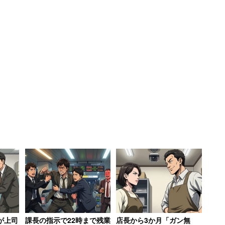
ノミーサービスを100回以上利用する中で、「こ
信しました。”
タイムチケットの取引高は3年で23倍に伸びた。し
チケットのような個人のスキルをシェアするプラット
アリングエコノミーに関する情報自体は十分に整理さ
社員としてウェブマーケティングに従事していたこう
活動すれば社会的なニーズが高いのではないか」、そ
コノミーの発信ポジションをビジネス用途の強い人
自分のスキル提供をフィールドワークとして、複
いでいこう、そんな気持ちで始めました。”
が上司
課長の指示で22時まで残業
店長から3か月「ガン無