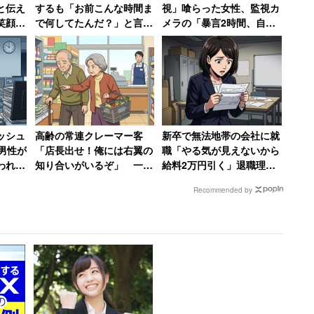
と伝え
するも「お前こんな時間ま
視」喰らった女性、監視カ
笑顔に
で何してたんだ？」と言わ
メラの「暴言2時間、自転
職届を
れ激怒 「課長を殴ろうと
車破壊」の証拠で反撃 →
しました」と語る男性の結
店長はクビ、その後店も潰
末
れる
もない世界
ひとつとして「相互レビュー」がある。売る側だけで
ッシュ
高齢の常連クレーマー客
新卒で無法地帯の会社に就
えばシェアリングエコノミーの代表的サービスである
男性が
「店長出せ！俺には右翼の
職「やる気が見えないから
われた
知り合いがいるぞ」 一方
給料2万円引く」退職理由
れる。評価が悪い乗り手は乗車を拒否される。
しくな
普段は「奥様と一緒だと大
は「1000万円売り上げて
Recommended by
人しく買い物」
ボーナス6万円」だった女
性【後編】
様に、歴史的に見ても戦争や搾取などの悲劇は、圧
生まれます。力の差をなくすことが社会平和につ
手の相互レビューの仕組みがあるシェアリングエ
ながる仕組みです。”