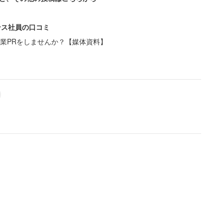
ンス社員の口コミ
業PRをしませんか？【媒体資料】
に不安を抱える人も多いのではないだろうか。「企業
キルを身につけておきたい。できれば時間や場所に囚
し、人の役に立つことで…」そんな夢のような働き方
を活用して叶える人が増えている。
から売買できるプラットフォームを活用して自分のスキ
ラインで好きを仕事に！フリーランスになる90分コ
を支援するチケットを販売している。3000円から売
年前から売り出した49万円の「フリーランスを育てる
いう状況だ。