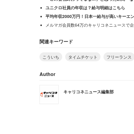
ユニクロ社員の年収は？給与明細はこちら
平均年収2000万円！日本一給与が高いキーエ
メルマガ会員数64万のキャリコネニュースで企
人生100年時代と言われ、定年後の収入
に頼らず、早いうちに個人でも稼げるス
関連キーワード
われず、自分の好きなことや強みを活か
こういち
タイムチケット
フリーランス
を「シェアリングエコノミー」という場
Author
“タイムチケット”という、時間を30分
ルを売るこういちさんもその1人。「オン
キャリコネニュース編集部
ーチング」をはじめたとしたフリーランス
りはじめたチケット価格は現在2万円。2
為の4ヶ月支援チケット」も満員御礼と