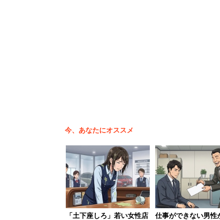
“買い手としてシェアリングエコ
のマーケットは拡大する」と確
実際に、こういちさんがメインで活動する
かし、3年半前に独立した当時、タイム
フォームは次々生まれているのに、シェ
れておらず、実態が見えにくかった。会
いちさんは、「活用する側のプロとして
今、あなたにオススメ
う思った。
“社会性の高いシェアリングエ
に取られてはいけない。まずは
数のサービスで月5万円ずつ稼
「土下座しろ」若い女性店
仕事ができない男性