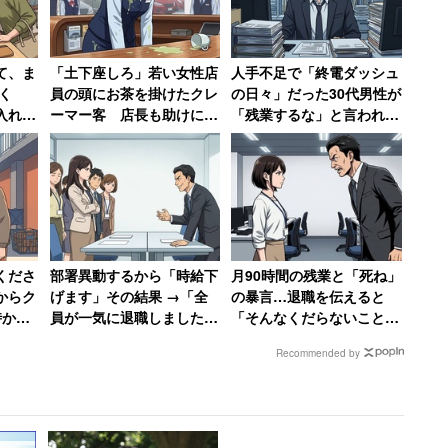
て、ま
「土下座しろ」若い女性店
人手不足で「終電ダッシュ
だと勘違いしてしまい、離職率の高さを問題視せずに
く
員の頭にお茶を掛けたクレ
の日々」だった30代男性が
入れず
ーマー客 店長も助けに入
「残業するな」と言われた
もしれない。
視患
らず女性は「もうこんな会
結果→仕事がアホらしくな
性がた
社辞めてやる」
り退職
れも理由がハッキリしているが、トピ主は勤務先の離
が酷いようで、上部クラスの、仕事の出来る人達が
くださ
部署異動するから「時給下
月90時間の残業と「死ね」
い、上部には上部の苦労がある」ということは分かっ
からク
げます」その結果 →「全
の暴言…退職を伝えると
時から
員が一気に退職しました」
「そんなくだらないことで
の指導
会社がパニックに陥った話
辞めるなんて」→10年後、
Recommended by
会社は倒産
らないために、待遇の低さや人間関係の酷さに気付い
トピ主の”職場の普通”に対する価値観が大きくズレ