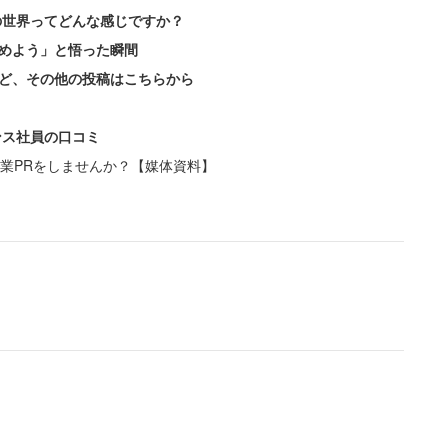
の世界ってどんな感じですか？
めよう」と悟った瞬間
ど、その他の投稿はこちらから
ンス社員の口コミ
業PRをしませんか？【媒体資料】
休日96日で薄給だからすぐやめた」と待遇に関する
低賃金で辞める人って少ないんだよ」という指摘も。
うのだ。
てターゲットにされた子は次々に辞めていく。上
れない」
に男の子に厳しくて、半年もたない。気に入らな
たりシフト減らしていくので、モチベーションだだ