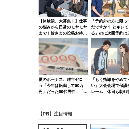
まってる部分がある」
【体験談、大募集！】仕事
「予約外の方に限っ
常に退職者が出るため、それが当たり前
の悩みから日常のモヤモヤ
だですか？ とキレて
まで！皆さまの投稿お待ち
る」のに次回予約は
一切対策を講じない会社も実は多いのか
しております
に帰宅 “ルール無
者“に医療事務の女
離職率の高い会社の特徴が寄せられ、ど
め息
職率の高い原因はわからないという。
一応は「トップの人間が変わりパワハラ
夏のボーナス、昨年ゼロ
「もう指導をやめて
次々と退職している。平社員には見えな
→「今年は転職して50万
い」大会会場で保護
円」だった50代男性 「今
レーム 休日も朝6
ているという。
までの働きは一体何だった
準備してきた部活動
んだ…」という人も
者が思うこと
ただ、トピ主が今の勤務先しか職場を知
【PR】注目情報
ていない可能性もありそうだ。個人的には