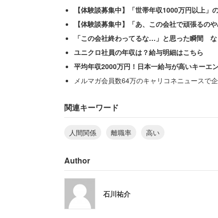
【体験談募集中】「世帯年収1000万円以上」
【体験談募集中】「あ、この会社で頑張るのや
「この会社終わってるな…」と思った瞬間 な
ユニクロ社員の年収は？給与明細はこちら
平均年収2000万円！日本一給与が高いキーエ
メルマガ会員数64万のキャリコネニュースで企
離職率の高い会社の勤務経験者から「年間
コメントが寄せられたが、「実は給料・
関連キーワード
人間関係で辞める人のほうが多い、とい
人間関係
離職率
高い
Author
「隣の部署に意地悪いお局がい
も分かってるのになぜか解雇さ
「社長がパワハラ。新人の、特
石川祐介
いと、全体LINEでミスを晒し