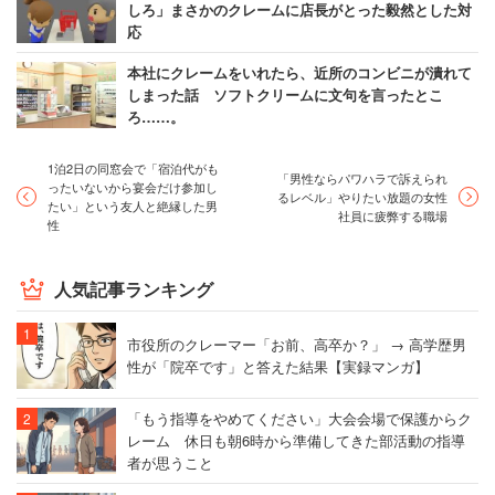
しろ」まさかのクレームに店長がとった毅然とした対
応
本社にクレームをいれたら、近所のコンビニが潰れて
しまった話 ソフトクリームに文句を言ったとこ
ろ……。
1泊2日の同窓会で「宿泊代がも
​​「男性ならパワハラで訴えられ
ったいないから宴会だけ参加し
るレベル」やりたい放題の女性
たい」という友人と絶縁した男
社員に疲弊する職場
性
人気記事ランキング
市役所のクレーマー「お前、高卒か？」 → 高学歴男
性が「院卒です」と答えた結果【実録マンガ】
「もう指導をやめてください」大会会場で保護からク
レーム 休日も朝6時から準備してきた部活動の指導
者が思うこと