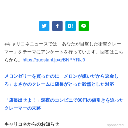
いずれも重さに関するクレームだ。フライパンが重いと感
じるかどうか、購入前にわかりそうなものだ。ポテトチッ
プスは、袋の大きさのわりに中身が少ないと驚く人も多い
ようだが、わざわざ量ろうと思うだろうか。他には、
「夏に歩いて帰ってたらアイスが溶けたから返金しろ」
※キャリコネニュースでは「あなたが目撃した衝撃クレー
マー」をテーマにアンケートを行っています。回答はこち
という驚きのクレームも。ほとんどのスーパーや量販店で
らから。
https://questant.jp/q/BNPYRIJ9
はアイスや冷凍食品を購入した客にドライアイスや保冷剤
を無料、もしくは有料で配っている。投稿者の場合はわか
メロンゼリーを買ったのに「メロンが嫌いだから返金し
らないが、自身の判断でドライアイスをもらわなかった客
ろ」まさかのクレームに店長がとった毅然とした対応
に返品されたら店は堪らないだろう。
「店長出せよ！」深夜のコンビニで80円の値引きを迫った
60代後半の男性（北海道／教育・保育・公務員・農林水
クレーマーの末路
産・その他）は、2000年になったばかりの頃に衝撃を受
けたという出来事を綴った。
キャリコネからのお知らせ
sponsored