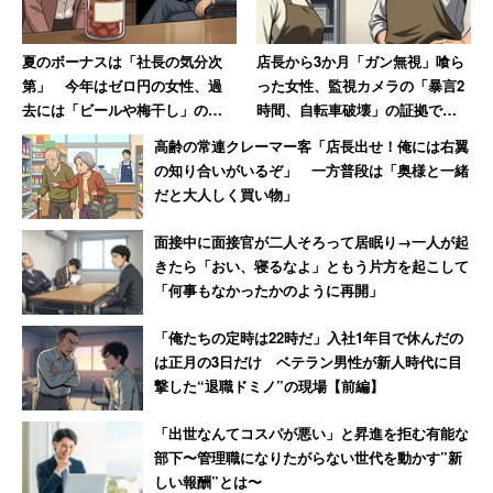
夏のボーナスは「社長の気分次
店長から3か月「ガン無視」喰ら
第」 今年はゼロ円の女性、過
った女性、監視カメラの「暴言2
去には「ビールや梅干し」の現
時間、自転車破壊」の証拠で反
物支給の年も
撃 → 店長はクビ、その後店も潰
高齢の常連クレーマー客「店長出せ！俺には右翼
れる
の知り合いがいるぞ」 一方普段は「奥様と一緒
だと大人しく買い物」
面接中に面接官が二人そろって居眠り→一人が起
きたら「おい、寝るなよ」ともう片方を起こして
「何事もなかったかのように再開」
「俺たちの定時は22時だ」入社1年目で休んだの
は正月の3日だけ ベテラン男性が新人時代に目
撃した“退職ドミノ”の現場【前編】
「出世なんてコスパが悪い」と昇進を拒む有能な
部下〜管理職になりたがらない世代を動かす”新
しい報酬”とは〜