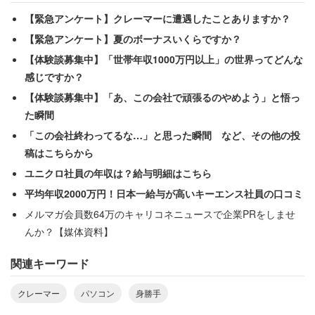
【緊急アンケート】クレーマーに遭遇したことありますか？
「デスクトップを買ったお客さんが『デスクが付いていな
【緊急アンケート】夏のボーナスいくらですか？
い』とクレームしていました」
【体験談募集中】「世帯年収1000万円以上」の世界ってどんな
感じですか？
クレームを入れていたのは中年女性で、「騙された」と怒
【体験談募集中】「あ、この会社で頑張るのやめよう」と悟っ
っていたという。今と違いパソコンが一家に一台の時代な
た瞬間
らではのエピソードだ。
「この会社終わってるな…」と思った瞬間 など、その他の投
稿はこちらから
ユニクロ社員の年収は？給与明細はこちら
平均年収2000万円！日本一給与が高いキーエンス社員の口コミ
メルマガ会員数64万のキャリコネニュースで企業PRをしませ
んか？【媒体資料】
関連キーワード
クレーマー
パソコン
身勝手