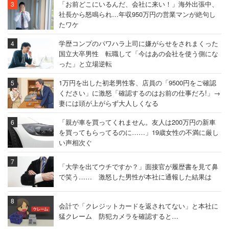
「お前どこにいるんだ、会社に来い！」海外出張中、
社長から怒鳴られ…年収950万円の営業マンが絶句し
たワケ
学歴コンプのパワハラ上司に嫌がらせをされまくった
国立大卒男性 転職して「今はあの会社を使う側にな
った」と立場逆転
1万円を出した初老男性客、店員の「9500円をご確認
ください」に激怒「確認するのはお前の仕事だろ!」→
妻には頭が上がらず大人しくなる
「親が車を買ってくれません。友人は200万円の新車
を買ってもらってるのに……」19歳女性の不満に厳し
い声相次ぐ
「大学を出てウチですか？」面接官が履歴書を見て鼻
で笑う…… 激怒した男性が本社に通報した結果は
会計で「クレジットカードを返されてない」と本社に
猛クレーム 防犯カメラを確認すると…