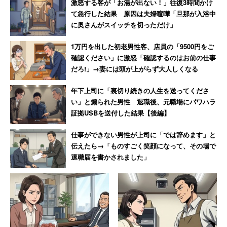
激怒する客が「お湯が出ない！」往復3時間かけ
て急行した結果 原因は夫婦喧嘩「旦那が入浴中
に奥さんがスイッチを切っただけ」
1万円を出した初老男性客、店員の「9500円をご
確認ください」に激怒「確認するのはお前の仕事
だろ!」→妻には頭が上がらず大人しくなる
年下上司に「裏切り続きの人生を送ってくださ
い」と煽られた男性 退職後、元職場にパワハラ
証拠USBを送付した結果【後編】
仕事ができない男性が上司に「では辞めます」と
伝えたら→「ものすごく笑顔になって、その場で
退職届を書かされました」