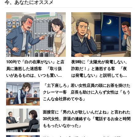
今、あなたにオススメ
100均で「白の在庫がない」と店
夜9時に「太陽光が発電しない、
員に激怒した迷惑客 「取り扱
詐欺だ！」と激怒する客 「夜
いがあるものは、いつも置いと
は発電しない」と説明しても
け」と主張 → 後日「近所で有名
「すぐに来い！」
「土下座しろ」若い女性店員の頭にお茶を掛けた
なクレーマー」と判明
クレーマー客 店長も助けに入らず女性は「もう
こんな会社辞めてやる」
面接官に「男の人が欲しいんだよね」と言われた
30代女性、辞退の連絡すら「電話するお金と時間
ももったいなかった」