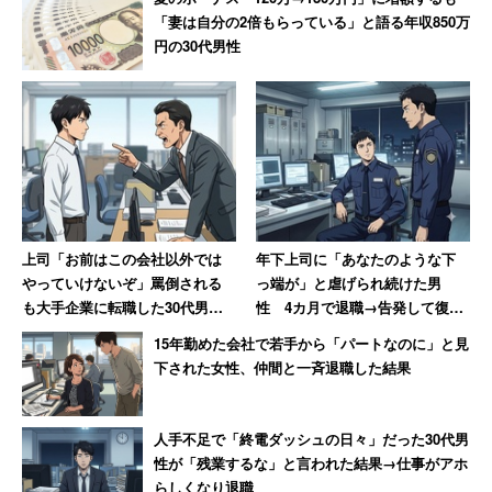
「妻は自分の2倍もらっている」と語る年収850万
円の30代男性
上司「お前はこの会社以外では
年下上司に「あなたのような下
やっていけないぞ」罵倒される
っ端が」と虐げられ続けた男
も大手企業に転職した30代男
性 4カ月で退職→告発して復讐
性 一方上司は転職先を「1年足
を果たすまで【前編】
15年勤めた会社で若手から「パートなのに」と見
らず」で退職
下された女性、仲間と一斉退職した結果
人手不足で「終電ダッシュの日々」だった30代男
性が「残業するな」と言われた結果→仕事がアホ
らしくなり退職