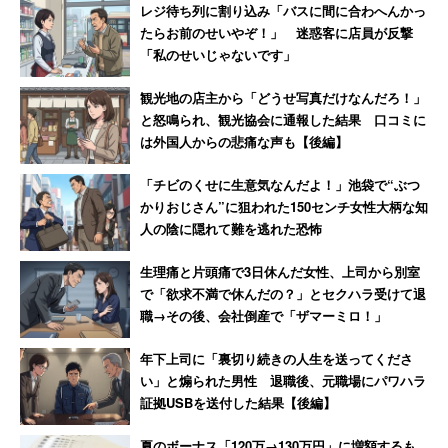
談しますね」と反撃した結果
か？」と言われて絶句
レジ待ち列に割り込み「バスに間に合わへんかっ
たらお前のせいやぞ！」 迷惑客に店員が反撃
「私のせいじゃないです」
観光地の店主から「どうせ写真だけなんだろ！」
と怒鳴られ、観光協会に通報した結果 口コミに
は外国人からの悲痛な声も【後編】
「チビのくせに生意気なんだよ！」池袋で“ぶつ
かりおじさん”に狙われた150センチ女性大柄な知
人の陰に隠れて難を逃れた恐怖
生理痛と片頭痛で3日休んだ女性、上司から別室
で「欲求不満で休んだの？」とセクハラ受けて退
職→その後、会社倒産で「ザマーミロ！」
年下上司に「裏切り続きの人生を送ってくださ
い」と煽られた男性 退職後、元職場にパワハラ
証拠USBを送付した結果【後編】
夏のボーナス「120万→130万円」に増額するも