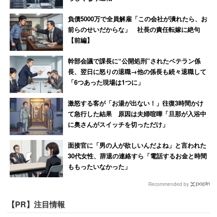
負債5000万で全員解雇「この会社が潰れたら、お
前らのせいだからな」 社長の責任転嫁に絶句
【前編】
幹部会議で課長に“公開処刑”されたベテラン係
長、翌日に怒りの退職→他の係長も続々退職して
「6つあった現場は1つに」
激怒する客が「お湯が出ない！」往復3時間かけ
て急行した結果 原因は夫婦喧嘩「旦那が入浴中
に奥さんがスイッチを切っただけ」
面接官に「男の人が欲しいんだよね」と言われた
30代女性、辞退の連絡すら「電話するお金と時間
ももったいなかった」
Recommended by
【PR】注目情報