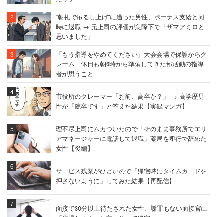
“朝礼で吊るし上げ”に遭った男性、ボーナス支給と同
時に退職 → 元上司の評価が急降下で「ザマアミロと
思いました」
「もう指導をやめてください」大会会場で保護からク
レーム 休日も朝6時から準備してきた部活動の指導
者が思うこと
市役所のクレーマー「お前、高卒か？」 → 高学歴男
性が「院卒です」と答えた結果【実録マンガ】
理不尽上司にムカついたので「そのまま事務所でエリ
アマネージャーに電話して退職」薬局を即行で辞めた
女性【後編】
サービス残業がひどいので「帰宅時にタイムカードを
押さないように」してみた結果【再配信】
面接で30分以上待たされた女性、謝罪もない面接官に