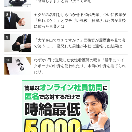
「辞退します」と言い放って帰宅
ヤクザの名刺をちらつかせる40代先輩、ついに後輩が
「座れボケ！」とブチギレ説教 解雇された男が最後
に放った言葉とは
「大学を出てウチですか？」面接官が履歴書を見て鼻
で笑う…… 激怒した男性が本社に通報した結果は
わずか3日で退職した女性看護師の嘆き「勝手にメイ
クポーチの中身を使われたり、水筒の中身を捨てられ
たり」