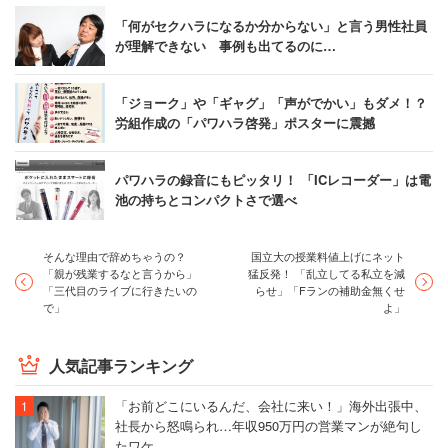
「何がセクハラになるか分からない」と言う男性社員
が理解できない 事例も出てるのに…
「ジョーク」や「ギャグ」「声がでかい」もダメ！？
労組作成の「パワハラ啓発」ポスターに震撼
パワハラの録音にもピッタリ！ 「ICレコーダー」は電
池の持ちとコンパクトさで選べ
そんな理由で辞めちゃうの？
国立大の授業料値上げにネット
「親が残業するなと言うから」
猛反発！ 「乱立してる私立を減
「三代目のライブに行きたいの
らせ」「Fランの補助金無くせ
で」
よ」
人気記事ランキング
「お前どこにいるんだ、会社に来い！」海外出張中、
社長から怒鳴られ…年収950万円の営業マンが絶句し
たワケ