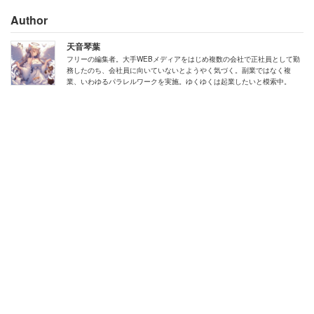
「床に落としたパンを売りつけるつもりか！」
Author
店では落ちた商品を販売することは基本的にはない。しか
天音琴葉
し、そもそも在庫が足りてない上に、1つを落として売れ
フリーの編集者。大手WEBメディアをはじめ複数の会社で正社員として勤
務したのち、会社員に向いていないとようやく気づく。副業ではなく複
なくなったとすると事態は厄介だ。
業、いわゆるパラレルワークを実施。ゆくゆくは起業したいと模索中。
バックヤードにも怒鳴り声が聞こえたようで、作業してい
た店長が駆けつけた。高齢男性に直接改めて謝罪した。し
かし、高齢男性はなかなか謝罪を受け入れなかった。
「何度かやり取りをして、その中でお客様が指差しをした
ところ、店長が『指差しはカスハラになり得りますよ』
と。するとお客様は『え、なるの？』と言って、ここで熱
が冷めたような感じで、一気に大人しくなりました。結
局、その時は何も買わずに出ていきました」