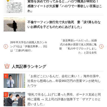
覚悟を決めて行ってみると…ハロワ職員が神対応！
感激ツイートが大反響「ハロワで一番欲しい言葉はこ
れ」
不倫サーフィン旅行先で夫が急死 妻「涙1滴も出な
いお葬式を子どものためにあげました」
「放送事故レベルだった」結婚
26年卒大学生の就職人気ランキ
式の余興が原因で友人関係に亀
ング1位は「伊藤忠商事」、2位
裂 「私の中でブロックしまし
は「三菱UFJ銀行」
た」と語る女性
人気記事ランキング
「お前どこにいるんだ、会社に来い！」海外出張中、
社長から怒鳴られ…年収950万円の営業マンが絶句し
たワケ
“朝礼で吊るし上げ”に遭った男性、ボーナス支給と同
時に退職 → 元上司の評価が急降下で「ザマアミロと
思いました」