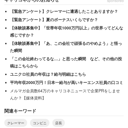
sponsored
【緊急アンケート】クレーマーに遭遇したことありますか？
「注文されていたのは、1個120円くらいのメロンパン4個
【緊急アンケート】夏のボーナスいくらですか？
でした。ところが発注では4個頼んだものの、入荷した数
【体験談募集中】「世帯年収1000万円以上」の世界ってどんな
が3個しかなく、お客様に謝罪しました。ですがお客様は
感じですか？
納得されず、前もって注文したのに、数が合わないのはお
【体験談募集中】「あ、この会社で頑張るのやめよう」と悟っ
かしい、とお怒りでした」
た瞬間
「この会社終わってるな…」と思った瞬間 など、その他の投
稿はこちらから
「指差しはカスハラになり得りますよ」
ユニクロ社員の年収は？給与明細はこちら
平均年収2000万円！日本一給与が高いキーエンス社員の口コミ
当該男性の怒りが収まらない様子を見て川本さんは焦った
メルマガ会員数64万のキャリコネニュースで企業PRをしませ
のだろう。レジで3つのメロンパンのうち1つを床に落とし
んか？【媒体資料】
てしまった。すると高齢男性の怒りはさらにヒートアップ
関連キーワード
したのだった。
クレーマー
コンビニ
店長