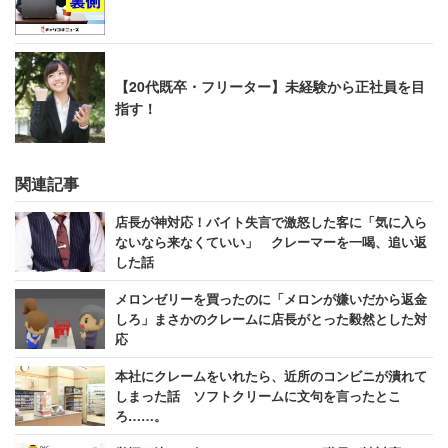
【20代既卒・フリーター】未経験から正社員を目
指す！
関連記事
店長が神対応！バイト失言で激怒した客に「気に入ら
ないなら来なくていい」 クレーマーを一喝、追い返
した話
メロンゼリーを買ったのに「メロンが嫌いだから返金
しろ」まさかのクレームに店長がとった毅然とした対
応
本社にクレームをいれたら、近所のコンビニが潰れて
しまった話 ソフトクリームに文句を言ったとこ
ろ……。