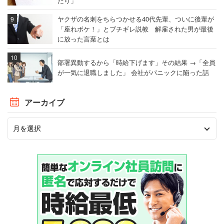
たり」
ヤクザの名刺をちらつかせる40代先輩、ついに後輩が
「座れボケ！」とブチギレ説教 解雇された男が最後
に放った言葉とは
部署異動するから「時給下げます」その結果 →「全員
が一気に退職しました」 会社がパニックに陥った話
アーカイブ