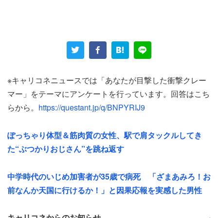
川本さんの勤務先のコンビニではパンや弁当、スイーツな
どを事前に注文ができるそうだ。客にとっては便利なシス
テムだが、レジ対応、陳列、発注など業務が煩雑なコンビ
ニの店員からしたら、ちょっと面倒な仕事かもしれない。
川本さんは実際、ある客が注文したパンを巡って客とトラ
ブルになったという。
※キャリコネニュースでは「あなたが目撃した衝撃クレー
マー」をテーマにアンケートを行っています。回答はこち
「2か月くらい前、昼間の10時か11時頃だったと思いま
らから。
https://questant.jp/q/BNPYRIJ9
す」
ぽっちゃり体型＆筋肉質の女性、駅で肩タックルしてき
と語り始めた。問題の客は70代くらいの男性客で、毎回注
た“ぶつかりおじさん”を跳ね返す
文するというから常連のようだ。
中学時代のいじめ加害者が35歳で病死 「ざまあみろ！お
ちょうど店の経営者が代わった頃で、店もバタバタしてい
前なんか天国に行けるか！」と因果応報を実感した男性
た頃だった。そういう時にミスが起こるものだ。件の高齢
男性はパンを注文した4日後、受け取りにやって来た。
キャリコネからのお知らせ