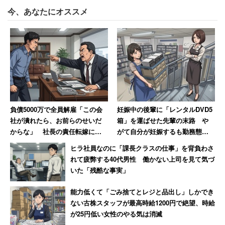
カスタマーハラスメントに当たる行為は多岐にわたり、暴
今、あなたにオススメ
力や暴言はもちろんのこと、威圧的な態度や同じ要求を執
拗に繰り返すことなども含まれる。指差しは威圧的だか
ら、カスハラに当たる可能性はあるだろう。
ところで、この一件の後も当該男性は来店しているそう。
すっかり態度を改めたようだが、「高圧的な態度を知って
る分、逆に気持ち悪いです」と苦々しく語った。
負債5000万で全員解雇「この会
妊娠中の後輩に「レンタルDVD5
社が潰れたら、お前らのせいだ
箱」を運ばせた先輩の末路 や
からな」 社長の責任転嫁に絶
がて自分が妊娠するも勤務態度
句【前編】
が悪くて…退職
ヒラ社員なのに「課長クラスの仕事」を背負わさ
れて疲弊する40代男性 働かない上司を見て気づ
いた「残酷な事実」
能力低くて「ごみ捨てとレジと品出し」しかでき
ない古株スタッフが最高時給1200円で絶望、時給
が25円低い女性のやる気は消滅