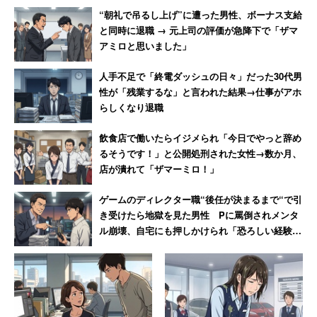
“朝礼で吊るし上げ”に遭った男性、ボーナス支給
と同時に退職 → 元上司の評価が急降下で「ザマ
アミロと思いました」
人手不足で「終電ダッシュの日々」だった30代男
性が「残業するな」と言われた結果→仕事がアホ
らしくなり退職
飲食店で働いたらイジメられ「今日でやっと辞め
るそうです！」と公開処刑された女性→数か月、
店が潰れて「ザマーミロ！」
ゲームのディレクター職“後任が決まるまで“で引
き受けたら地獄を見た男性 Pに罵倒されメンタ
ル崩壊、自宅にも押しかけられ「恐ろしい経験で
した」