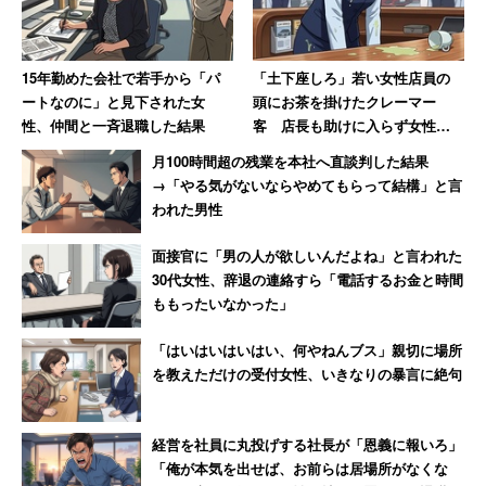
15年勤めた会社で若手から「パ
「土下座しろ」若い女性店員の
ートなのに」と見下された女
頭にお茶を掛けたクレーマー
性、仲間と一斉退職した結果
客 店長も助けに入らず女性は
「もうこんな会社辞めてやる」
月100時間超の残業を本社へ直談判した結果
→「やる気がないならやめてもらって結構」と言
われた男性
面接官に「男の人が欲しいんだよね」と言われた
30代女性、辞退の連絡すら「電話するお金と時間
ももったいなかった」
「はいはいはいはい、何やねんブス」親切に場所
を教えただけの受付女性、いきなりの暴言に絶句
経営を社員に丸投げする社長が「恩義に報いろ」
「俺が本気を出せば、お前らは居場所がなくな