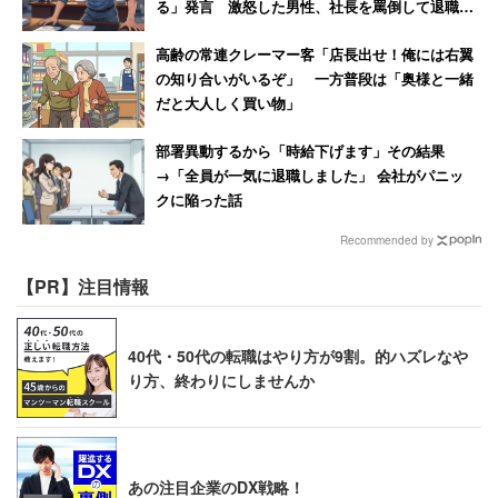
る」発言 激怒した男性、社長を罵倒して退職
【後編】
高齢の常連クレーマー客「店長出せ！俺には右翼
の知り合いがいるぞ」 一方普段は「奥様と一緒
だと大人しく買い物」
部署異動するから「時給下げます」その結果
→「全員が一気に退職しました」 会社がパニッ
クに陥った話
Recommended by
【PR】注目情報
40代・50代の転職はやり方が9割。的ハズレなや
り方、終わりにしませんか
あの注目企業のDX戦略！