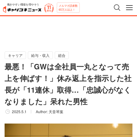
働きやすい職場を増やそう
メルマガ読者数
65万人以上！
キャリア
給与・収入
総合
最悪！「GWは全社員一丸となって売
上を伸ばす！」休み返上を指示した社
長が「11連休」取得…「忠誠心がなく
なりました」呆れた男性
2025.5.1
Author:
天音琴葉