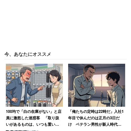
今、あなたにオススメ
100均で「白の在庫がない」と店
「俺たちの定時は22時だ」入社1
員に激怒した迷惑客 「取り扱
年目で休んだのは正月の3日だ
いがあるものは、いつも置いと
け ベテラン男性が新人時代に
け」と主張 → 後日「近所で有名
目撃した“退職ドミノ”の現場