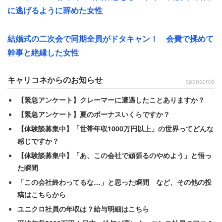
する場合には、嘱託社員と呼ばれる有期労働契約を結ぶこ
に逃げるように辞めた女性
とがほとんどのようだ。給与が半額になるなど、大幅に減
少する一方で仕事量や責任の重さが変わらなければ、仕事
結婚式の二次会で同期全員がドタキャン！ 会費で揉めて
に対するやる気は当然下がる。
幹事と絶縁した女性
これではまだ若い社員も将来を悲観してしまう。この投稿
キャリコネからのお知らせ
sponsored
のように、本人だけでなく、周りの社員のモチベーション
【緊急アンケート】クレーマーに遭遇したことありますか？
にも影響を与えかねないだろう。
【緊急アンケート】夏のボーナスいくらですか？
【体験談募集中】「世帯年収1000万円以上」の世界ってどんな
感じですか？
【体験談募集中】「あ、この会社で頑張るのやめよう」と悟っ
た瞬間
「この会社終わってるな…」と思った瞬間 など、その他の投
稿はこちらから
ユニクロ社員の年収は？給与明細はこちら