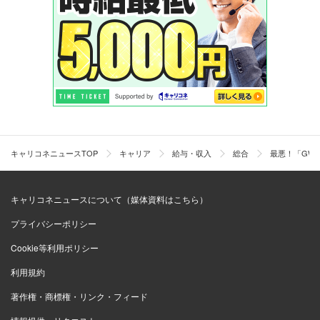
キャリコネニュースTOP
キャリア
給与・収入
総合
最悪！「GW
キャリコネニュースについて（媒体資料はこちら）
プライバシーポリシー
Cookie等利用ポリシー
利用規約
著作権・商標権・リンク・フィード