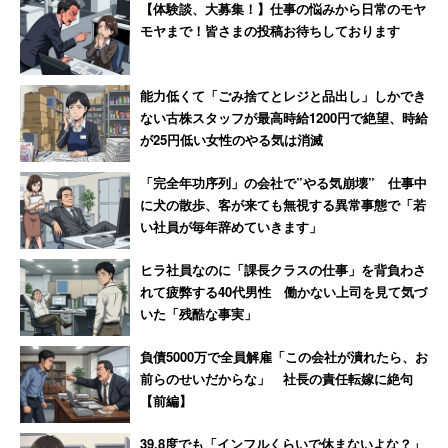
【体験談、大募集！】仕事の悩みから日常のモヤ
なクレーマー」と判明
【前編】
モヤまで！皆さまの投稿お待ちしております
能力低くて「ごみ捨てとレジと品出し」しかでき
ない古株スタッフが最高時給1200円で絶望、時給
が25円低い女性のやる気は消滅
「完全年功序列」の会社で”やる気崩壊” 仕事中
に犬の散歩、客が来ても無視する異常事態で「若
い社員が毎年辞めていきます」
ヒラ社員なのに「課長クラスの仕事」を背負わさ
れて疲弊する40代男性 働かない上司を見て気づ
いた「残酷な事実」
負債5000万で全員解雇「この会社が潰れたら、お
前らのせいだからな」 社長の責任転嫁に絶句
【前編】
39.8度でも「インフルくらいで休まないよな？」