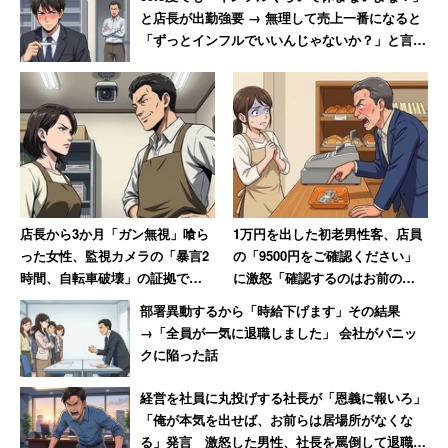
と店長が出勤強要 → 無理して売上一番になると
「ずっとインフルでいいんじゃないか？」と言わ
れて激怒した男性
店長から3か月「ガン無視」喰ら
1万円を出した初老男性客、店員
った女性、監視カメラの「暴言2
の「9500円をご確認ください」
時間、自転車破壊」の証拠で反
に激怒「確認するのはお前の仕
撃 → 店長はクビ、その後店も潰
事だろ!」→妻には頭が上がらず
部署異動するから「時給下げます」その結果
れる
大人しくなる
→「全員が一気に退職しました」 会社がパニッ
クに陥った話
経営を社員に丸投げする社長が「恩義に報いろ」
「俺が本気を出せば、お前らは居場所がなくな
る」発言 激怒した男性、社長を罵倒して退職