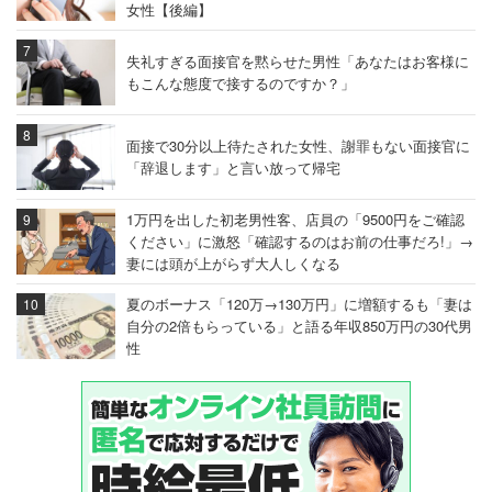
女性【後編】
失礼すぎる面接官を黙らせた男性「あなたはお客様に
もこんな態度で接するのですか？」
面接で30分以上待たされた女性、謝罪もない面接官に
「辞退します」と言い放って帰宅
1万円を出した初老男性客、店員の「9500円をご確認
ください」に激怒「確認するのはお前の仕事だろ!」→
妻には頭が上がらず大人しくなる
夏のボーナス「120万→130万円」に増額するも「妻は
自分の2倍もらっている」と語る年収850万円の30代男
性