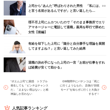
上司から“あんた”呼ばわりされた男性 「私には、○○
と言う名前があるんですが」と言い返したら…
理不尽上司にムカついたので「そのまま事務所でエリ
アマネージャーに電話して退職」薬局を即行で辞めた
女性【後編】
有給を却下した上司に「随分と自分勝手な理論を展開
してますよね？」と言い返してみた結果
退職の決め手になった上司の一言「お前が仕事をすれ
ば経費が安くて助かる」
“ポエム上司”に困惑 トラブル
GW期間中にパチンコは「死に
発生しても「ピンチはチャンス
に行くようなもの」 店側の“回収
だ」「止まない雨はない」と精
モード”を知らずに行くと大負け
神論しか言わない
するぞ！
人気記事ランキング