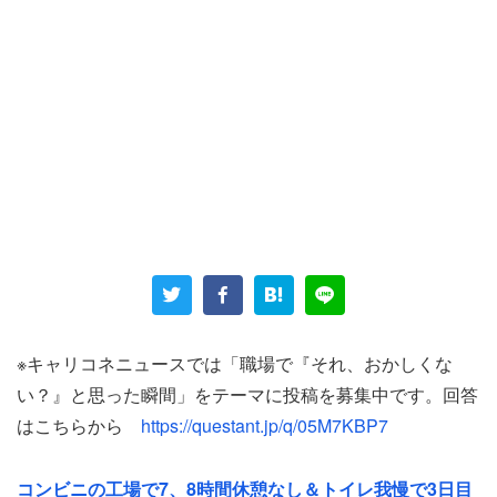
一方で、営業職の40代男性（営業／年収950万円）は、会
社の60歳以上のベテランの扱い方について疑問を投げかけ
る。
「私の上司は営業の統括部長なのに、60才を超えていると
いう理由で契約社員です。誰よりも働いているのに、契約
※キャリコネニュースでは「職場で『それ、おかしくな
社員だから私より年収が低いかもしれません。雇用形態が
い？』と思った瞬間」をテーマに投稿を募集中です。回答
おかしいと思っています」
はこちらから
https://questant.jp/q/05M7KBP7
日本では60歳で定年退職と定めている企業が多く、再雇用
コンビニの工場で7、8時間休憩なし＆トイレ我慢で3日目