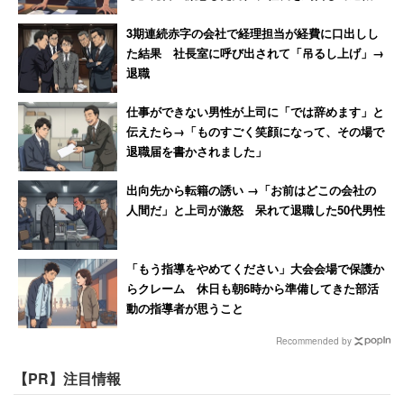
【後編】
3期連続赤字の会社で経理担当が経費に口出しし
た結果 社長室に呼び出されて「吊るし上げ」→
退職
仕事ができない男性が上司に「では辞めます」と
伝えたら→「ものすごく笑顔になって、その場で
退職届を書かされました」
出向先から転籍の誘い →「お前はどこの会社の
人間だ」と上司が激怒 呆れて退職した50代男性
「もう指導をやめてください」大会会場で保護か
らクレーム 休日も朝6時から準備してきた部活
動の指導者が思うこと
Recommended by
【PR】注目情報