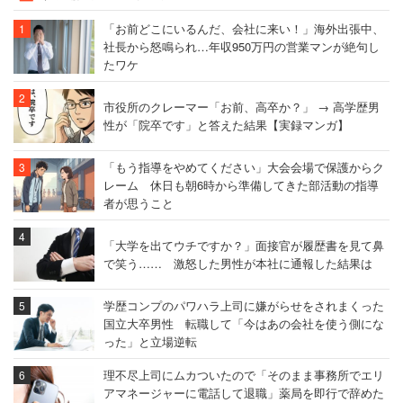
「お前どこにいるんだ、会社に来い！」海外出張中、
社長から怒鳴られ…年収950万円の営業マンが絶句し
たワケ
市役所のクレーマー「お前、高卒か？」 → 高学歴男
性が「院卒です」と答えた結果【実録マンガ】
「もう指導をやめてください」大会会場で保護からク
レーム 休日も朝6時から準備してきた部活動の指導
者が思うこと
「大学を出てウチですか？」面接官が履歴書を見て鼻
で笑う…… 激怒した男性が本社に通報した結果は
学歴コンプのパワハラ上司に嫌がらせをされまくった
国立大卒男性 転職して「今はあの会社を使う側にな
った」と立場逆転
理不尽上司にムカついたので「そのまま事務所でエリ
アマネージャーに電話して退職」薬局を即行で辞めた