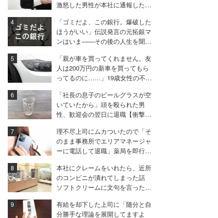
激怒した男性が本社に通報した結
果は
「ゴミだよ、この銀行。爆破した
ほうがいい」伝説発言の元拓銀マ
ンはいま――その後の人生を聞い
た
「親が車を買ってくれません。友
人は200万円の新車を買ってもら
ってるのに……」19歳女性の不満
に厳しい声相次ぐ
「社長の息子のビールグラスが空
いていたから」頭を殴られた男
性、歓迎会の翌日に退職【衝撃エ
ピソード振り返り再配信】
理不尽上司にムカついたので「そ
のまま事務所でエリアマネージャ
ーに電話して退職」薬局を即行で
辞めた女性【後編】
本社にクレームをいれたら、近所
のコンビニが潰れてしまった話
ソフトクリームに文句を言ったと
ころ……。
有給を却下した上司に「随分と自
分勝手な理論を展開してますよ