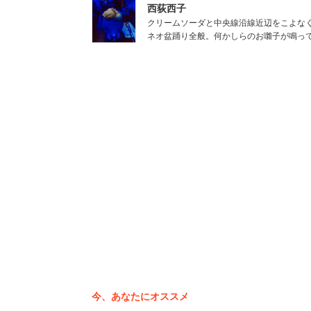
西荻西子
「仲良しグループかよwと社内で有名で
クリームソーダと中央線沿線近辺をこよな
ネオ盆踊り全般。何かしらのお囃子が鳴っ
現場対応そのものよりも「常に全員で動
事熱心な部署なのかもしれないが、他部署
ほしい、といったところだろう。
今、あなたにオススメ