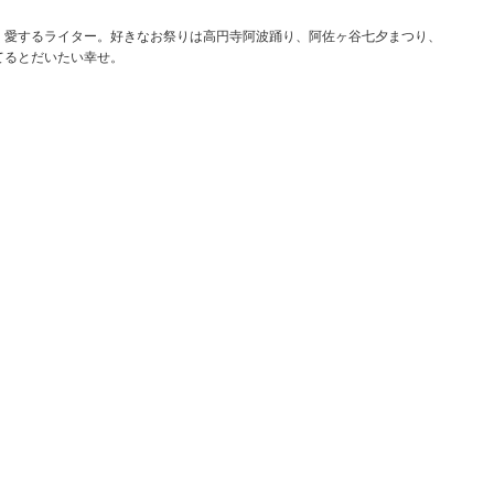
す」
く愛するライター。好きなお祭りは高円寺阿波踊り、阿佐ヶ谷七夕まつり、
てるとだいたい幸せ。
く」ことへの違和感が強く残るようだ。ある意味で仕
からすれば8人のうちせめて2～3人は残っておいて