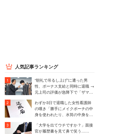
人気記事ランキング
“朝礼で吊るし上げ”に遭った男
性、ボーナス支給と同時に退職 →
元上司の評価が急降下で「ザマア
ミロと思いました」
わずか3日で退職した女性看護師
の嘆き「勝手にメイクポーチの中
身を使われたり、水筒の中身を捨
てられたり」
「大学を出てウチですか？」面接
官が履歴書を見て鼻で笑う……