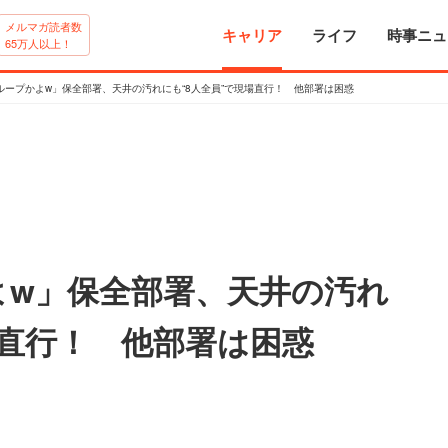
メルマガ読者数
キャリア
ライフ
時事ニュ
65万人以上！
ループかよw」保全部署、天井の汚れにも“8人全員”で現場直行！ 他部署は困惑
よw」保全部署、天井の汚れ
場直行！ 他部署は困惑