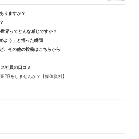
ありますか？
？
必ず実務担当の8人全員がそろって現場に向かうのだ
の世界ってどんな感じですか？
という。
めよう」と悟った瞬間
ど、その他の投稿はこちらから
するんでしょう。しかし棚ががたつく、天井が汚れて
ンス社員の口コミ
業PRをしませんか？【媒体資料】
あっても、その場には事務処理担当しかおらず何も対
確かにこれは困る。
り、連絡自体は可能な状態ではある。とはいえ、すぐ
誰かが戻ってくるまで業務が止まってしまう場面が多