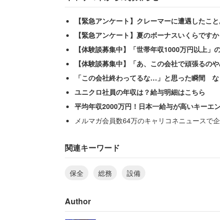
【緊急アンケート】クレーマーに遭遇したこと
【緊急アンケート】夏のボーナスいくらですか
保全部署では何か問題が発生した際に、
【体験談募集中】「世帯年収1000万円以上」
そう。かなり些細なことでも全員出動だ
【体験談募集中】「あ、この会社で頑張るのや
「この会社終わってるな…」と思った瞬間 な
「確かに全員で見て意見を出し合いなど
ユニクロ社員の年収は？給与明細はこちら
いる、などその度に全員で来る」
平均年収2000万円！日本一給与が高いキーエ
メルマガ会員数64万のキャリコネニュースで企
そのため、保全部署に相談したいことが
応してもらえなくなっているのだそう。
関連キーワード
保全
総務
設備
一応、各メンバーは社用携帯を持ってお
に対応してもらいたい業務があっても、
Author
いという。