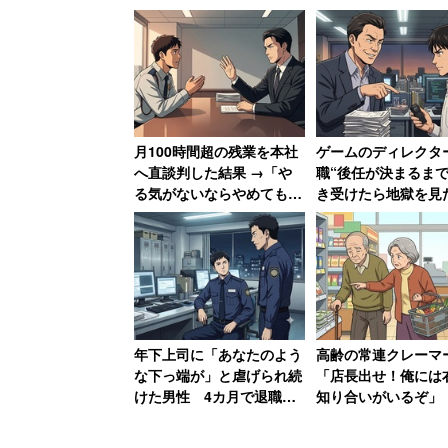
月100時間超の残業を本社
ゲームのディレクタ
へ直談判した結果 →「や
職“後任が決まるまで
る気がないならやめてもら
き受けたら地獄を見
って結構」と言われた男性
性 Pに罵倒されメ
崩壊、自宅にも押し
れ「恐ろしい経験で
年下上司に「あなたのよう
高齢の常連クレーマ
な下っ端が」と虐げられ続
「店長出せ！俺には
けた男性 4カ月で退職→
知り合いがいるぞ」
告発して復讐を果たすまで
普段は「奥様と一緒
【前編】
人しく買い物」