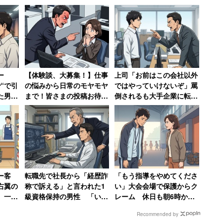
ー
【体験談、大募集！】仕事
上司「お前はこの会社以外
“で引
の悩みから日常のモヤモヤ
ではやっていけないぞ」罵
た男
まで！皆さまの投稿お待ち
倒されるも大手企業に転職
ンタル
しております
した30代男性 一方上司は
かけら
転職先を「1年足らず」で
した」
退職
ー客
転職先で社長から「経歴詐
「もう指導をやめてくださ
右翼の
称で訴える」と言われた1
い」大会会場で保護からク
 一方
級資格保持の男性 「いや
レーム 休日も朝6時から
だと大
～無知って怖いですね」と
準備してきた部活動の指導
Recommended by
呆れる
者が思うこと