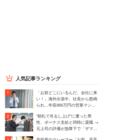
人気記事ランキング
「お前どこにいるんだ、会社に来
い！」海外出張中、社長から怒鳴
られ…年収950万円の営業マンが
絶句したワケ
“朝礼で吊るし上げ”に遭った男
性、ボーナス支給と同時に退職 →
元上司の評価が急降下で「ザマア
ミロと思いました」
市役所のクレーマー「お前、高卒