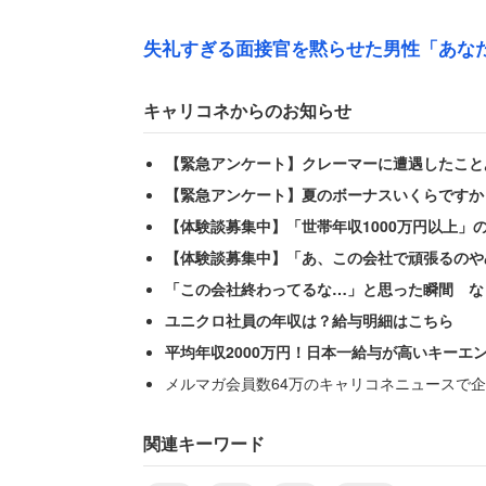
失礼すぎる面接官を黙らせた男性「あな
キャリコネからのお知らせ
女性は初めての就活面接で、「成田にあ
【緊急アンケート】クレーマーに遭遇したこと
ンジで少し待たされ、その後「やっと面
【緊急アンケート】夏のボーナスいくらですか
た。
【体験談募集中】「世帯年収1000万円以上」
【体験談募集中】「あ、この会社で頑張るのや
ここまでは理解できる。しかし、面接官
「この会社終わってるな…」と思った瞬間 な
ユニクロ社員の年収は？給与明細はこちら
「『疲れたからタバコ吸うね』と言われ
平均年収2000万円！日本一給与が高いキーエ
メルマガ会員数64万のキャリコネニュースで企
今から10数年前の出来事だと思われるが
席したい気持ちがあった様子だが、泊り
関連キーワード