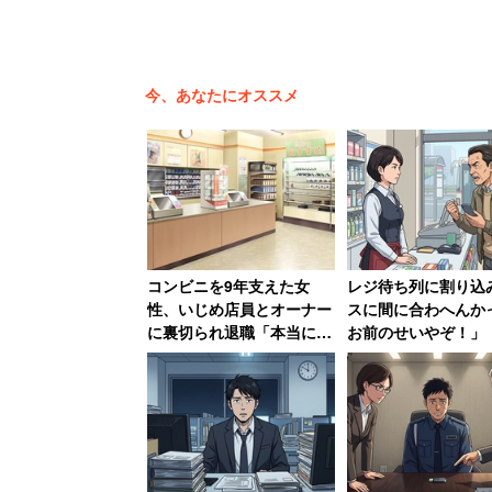
今、あなたにオススメ
コンビニを9年支えた女
レジ待ち列に割り込
性、いじめ店員とオーナー
スに間に合わへんか
に裏切られ退職「本当にむ
お前のせいやぞ！」
なしい9年間でした」
客に店員が反撃「私
じゃないです」