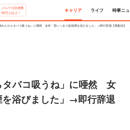
メルマガ読者数
キャリア
ライフ
時事ニュ
65万人以上！
疲れたからタバコ吸うね」に唖然 女性「思いっきり副流煙を浴びました」→即行辞退【再配信】
らタバコ吸うね」に唖然 女
煙を浴びました」→即行辞退