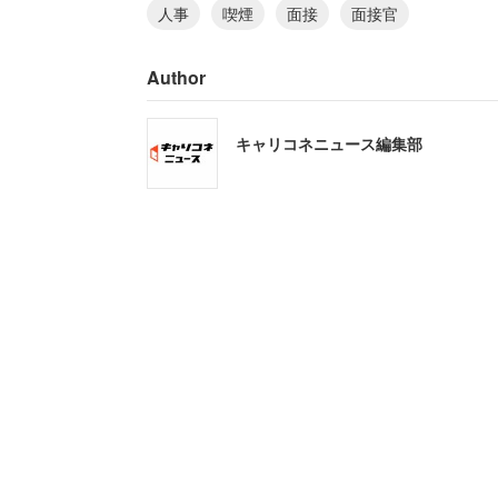
人事
喫煙
面接
面接官
「その日のお部屋も人事担当の方が無料
Author
のだそうで、面接中に文句を言って帰る
ト後に電話で辞退しました」と吹っ切れ
キャリコネニュース編集部