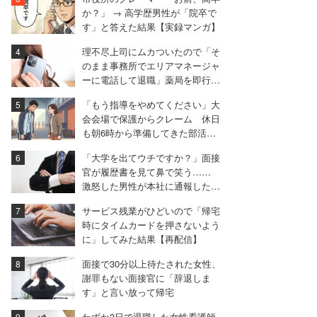
か？」 → 高学歴男性が「院卒で
す」と答えた結果【実録マンガ】
理不尽上司にムカついたので「そ
のまま事務所でエリアマネージャ
ーに電話して退職」薬局を即行で
辞めた女性【後編】
「もう指導をやめてください」大
会会場で保護からクレーム 休日
も朝6時から準備してきた部活動
の指導者が思うこと
「大学を出てウチですか？」面接
官が履歴書を見て鼻で笑う……
激怒した男性が本社に通報した結
果は
サービス残業がひどいので「帰宅
時にタイムカードを押さないよう
に」してみた結果【再配信】
面接で30分以上待たされた女性、
謝罪もない面接官に「辞退しま
す」と言い放って帰宅
わずか3日で退職した女性看護師