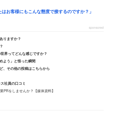
たはお客様にもこんな態度で接するのですか？」
sponsored
る某有名ホテル」を受けたという。当日はロビーラウ
ありますか？
接官の男性がふらふらと来てそのまま面接」になっ
？
の世界ってどんな感じですか？
めよう」と悟った瞬間
が思わぬ行動に出た。
ど、その他の投稿はこちらから
、思いっきり副流煙を浴びながらの面接でした」
ンス社員の口コミ
業PRをしませんか？【媒体資料】
、その当時でも非常識だっただろう。女性はすぐに退
がけで面接を受けに行っていた。