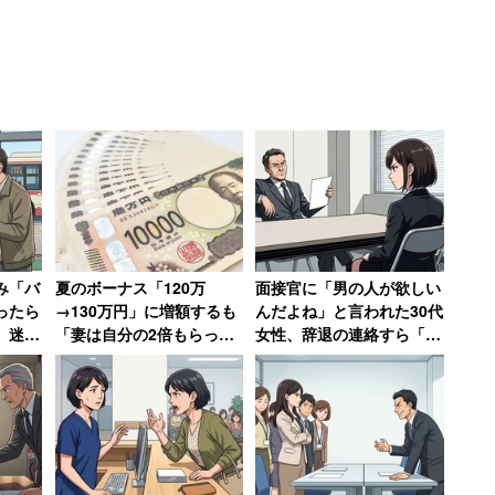
み「バ
夏のボーナス「120万
面接官に「男の人が欲しい
ったら
→130万円」に増額するも
んだよね」と言われた30代
 迷惑
「妻は自分の2倍もらって
女性、辞退の連絡すら「電
のせい
いる」と語る年収850万円
話するお金と時間ももった
の30代男性
いなかった」