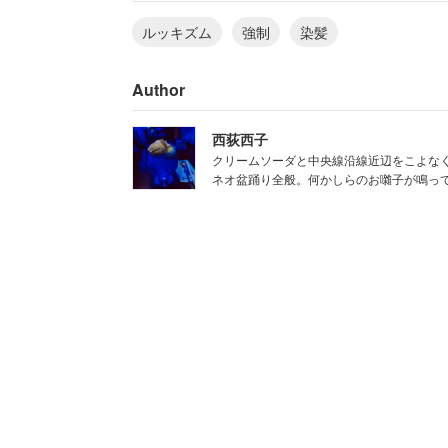
れたという。
ルッキズム
強制
染髪
どのような業務でも最低限の身だしなみ
Author
は問題になることも増えている。役職者
はり辞退するのが正解だろう。
西荻西子
クリームソーダと中央線沿線近辺をこよな
ネオ盆踊り全般。何かしらのお囃子が鳴っ