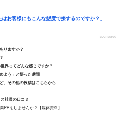
たはお客様にもこんな態度で接するのですか？」
。女性は「面接してくれた担当の女性は綺麗なグレー
員も印象は良かったです」とも語る。問題は、60代
sponsored
ありますか？
？
た理由について、「中途採用の50代を雇うのが初めて
の世界ってどんな感じですか？
配」と説明したという。中途採用でグレーヘアだと何
めよう」と悟った瞬間
明に納得がいかず、
ど、その他の投稿はこちらから
。トップがそんな考えなら絶対老害の会社。合格した
ンス社員の口コミ
業PRをしませんか？【媒体資料】
は業績が下がっていると耳にし、「でしょうね」と 呆