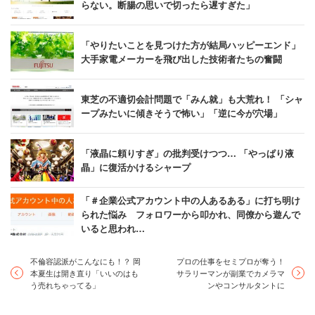
らない。断腸の思いで切ったら遅すぎた」
「やりたいことを見つけた方が結局ハッピーエンド」
大手家電メーカーを飛び出した技術者たちの奮闘
東芝の不適切会計問題で「みん就」も大荒れ！ 「シャ
ープみたいに傾きそうで怖い」「逆に今が穴場」
「液晶に頼りすぎ」の批判受けつつ… 「やっぱり液
晶」に復活かけるシャープ
「＃企業公式アカウント中の人あるある」に打ち明け
られた悩み フォロワーから叩かれ、同僚から遊んで
いると思われ…
不倫容認派がこんなにも！？ 岡
プロの仕事をセミプロが奪う！
本夏生は開き直り「いいのはも
サラリーマンが副業でカメラマ
う売れちゃってる」
ンやコンサルタントに