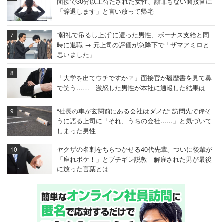
面接で30分以上待たされた女性、謝罪もない面接官に
「辞退します」と言い放って帰宅
“朝礼で吊るし上げ”に遭った男性、ボーナス支給と同
時に退職 → 元上司の評価が急降下で「ザマアミロと
思いました」
「大学を出てウチですか？」面接官が履歴書を見て鼻
で笑う…… 激怒した男性が本社に通報した結果は
“社長の車が玄関前にある会社はダメだ“ 訪問先で偉そ
うに語る上司に「それ、うちの会社……」と気づいて
しまった男性
ヤクザの名刺をちらつかせる40代先輩、ついに後輩が
「座れボケ！」とブチギレ説教 解雇された男が最後
に放った言葉とは