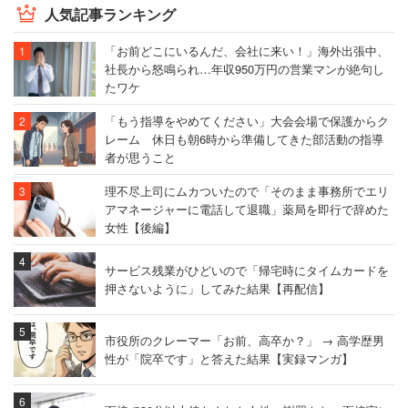
人気記事ランキング
「お前どこにいるんだ、会社に来い！」海外出張中、
社長から怒鳴られ…年収950万円の営業マンが絶句し
たワケ
「もう指導をやめてください」大会会場で保護からク
レーム 休日も朝6時から準備してきた部活動の指導
者が思うこと
理不尽上司にムカついたので「そのまま事務所でエリ
アマネージャーに電話して退職」薬局を即行で辞めた
女性【後編】
サービス残業がひどいので「帰宅時にタイムカードを
押さないように」してみた結果【再配信】
市役所のクレーマー「お前、高卒か？」 → 高学歴男
性が「院卒です」と答えた結果【実録マンガ】