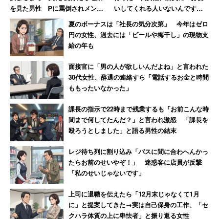
を見た男性 Pに罵倒されメンタ
いしてくれる人いないんです
ル崩壊、自宅にも押しかけられ
か？」と言われて絶句
夏のボーナスは「社長の気分次第」 今年はゼロ
「恐ろしい経験でした」
円の女性、過去には「ビールや梅干し」の現物支
給の年も
面接官に「男の人が欲しいんだよね」と言われた
30代女性、辞退の連絡すら「電話するお金と時間
ももったいなかった」
課長の指示で22時まで残業するも「お前こんな時
間まで何してたんだ？」と言われ激怒 「課長を
殴ろうとしました」と語る男性の結末
レジ待ち列に割り込み「バスに間に合わへんかっ
たらお前のせいやぞ！」 迷惑客に店員が反撃
「私のせいじゃないです」
上司に退職を伝えたら「12月末じゃなくて1月
に」と提案してきた→実は自己保身の工作、「セ
クハラ体質の上に卑怯者」と振り返る女性