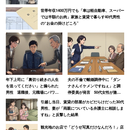
世帯年収1400万円でも「車は軽自動車、スーパー
では半額のお肉」家族と賃貸で暮らす40代男性
の“お金の掛けどころ”
年下上司に「裏切り続きの人生
夫の不倫で離婚調停中に「ダン
を送ってください」と煽られた
ナさんイケメンですねぇ」と調
男性 退職後、元職場にパワハ
停委員が発言 50代女性が激怒
ラ証拠USBを送付した結果【後
した無神経すぎる一言
引越し当日、賃貸の部屋がカビだらけだった30代
編】
男性、妻が「両親についている弁護士に相談しま
すね」と反撃した結果
観光地のお店で「どうせ写真だけなんだろ！」店