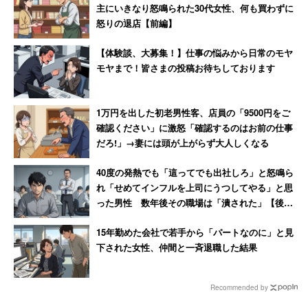
主にいきなり怒鳴られた30代女性、何も買わずに
怒りの退店【前編】
【体験談、大募集！】仕事の悩みから日常のモヤ
モヤまで！皆さまの投稿お待ちしております
1万円を出した初老男性客、店員の「9500円をご
確認ください」に激怒「確認するのはお前の仕事
だろ!」→妻には頭が上がらず大人しくなる
40度の発熱でも「這ってでも出社しろ」と怒鳴ら
れ「せめてインフルを上司にうつしてやる」と思
った男性 数年後その職場は「潰された」【後
編】
15年勤めた会社で若手から「パートなのに」と見
下された女性、仲間と一斉退職した結果
Recommended by