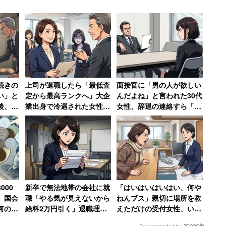
続きの
上司が退職したら「最低査
面接官に「男の人が欲しい
い」と
定から最高ランクへ」大企
んだよね」と言われた30代
向かって、社会の中で協調的に生きるための脳力」と
後、元
業出身で冷遇された女性の
女性、辞退の連絡すら「電
、どのように計画を立てて努力できるかということに
SBを
逆転劇 →元上司の取り巻
話するお金と時間ももった
】
きは「2日間会社を欠勤」
いなかった」
おいてもっとも重要とされているという。HQは額の
所の知能で、領域ごとに違った働きをしている、他の
000
新卒で無法地帯の会社に就
「はいはいはいはい、何や
ールする役割を担っている。サッカーでいえば、まさ
 国会
職「やる気が見えないから
ねんブス」親切に場所を教
高められるかは、ここに掛かっている。
何の成
給料2万円引く」退職理由
えただけの受付女性、いき
に、な
は「1000万円売り上げて
なりの暴言に絶句