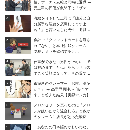
性、ボーナス支給と同時に退職 →
元上司の評価が急降下で「ザマア
ミロと思いました」
有給を却下した上司に「随分と自
分勝手な理論を展開してますよ
ね？」と言い返した男性 退職届
も強気で出す
会計で「クレジットカードを返さ
れてない」と本社に猛クレーム
防犯カメラを確認すると…
仕事ができない男性が上司に「で
は辞めます」と伝えたら→「もの
すごく笑顔になって、その場で退
職届を書かされました」
市役所のクレーマー「お前、高卒
か？」 → 高学歴男性が「院卒で
す」と答えた結果【実録マンガ】
メロンゼリーを買ったのに「メロ
ンが嫌いだから返金しろ」まさか
のクレームに店長がとった毅然と
した対応
「あなたの日本語おかしいわね、