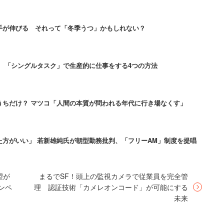
一番初めにこのテストを行うという。4桁までしかで
手が伸びる それって「冬季うつ」かもしれない？
しい」。就活にも消極的だそうだ。一方、6桁以上で
」。就活にも積極的に臨む傾向があるという。優れた
 「シングルタスク」で生産的に仕事をする4つの方法
る人もいるそうだ。
すればいいのか。澤口氏が提案したのは「脳トレ」で
うちだけ？ マツコ「人間の本質が問われる年代に行き場なくす」
ーキングのような「有酸素運動」だった。脳科学的な
となっているという。
方がいい」 若新雄純氏が朝型勤務批判、「フリーAM」制度を提唱
る器官だから。血を送り出す心臓が弱ると、脳機能も
望が
まるでSF！頭上の監視カメラで従業員を完全管
は有酸素運動が重要で、運動する人ほどHQが高く、
ンペ
理 認証技術「カメレオンコード」が可能にする
る傾向があるという。
未来
、有酸素運動にはこれを防ぐ効果もある。運動しない