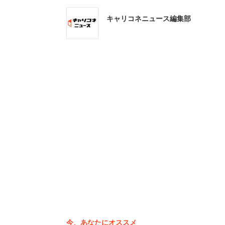
キャリコネニュース編集部
「人間性知能HQ」の重要性を指摘する澤口氏
今、あなたにオススメ