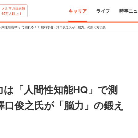
メルマガ読者数
キャリア
ライフ
時事ニュ
65万人以上！
人間性知能HQ」で測れる！？ 脳科学者・澤口俊之氏が「脳力」の鍛え方伝授
力は「人間性知能HQ」で測
澤口俊之氏が「脳力」の鍛え