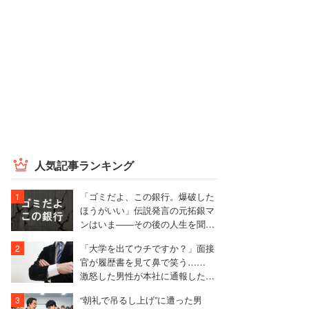
人気記事ランキング
「ゴミだよ、この銀行。爆破した
ほうがいい」伝説発言の元拓銀マ
ンはいま――その後の人生を聞い
た
「大学を出てウチですか？」面接
官が履歴書を見て鼻で笑う……
激怒した男性が本社に通報した結
果は
“朝礼で吊るし上げ”に遭った男