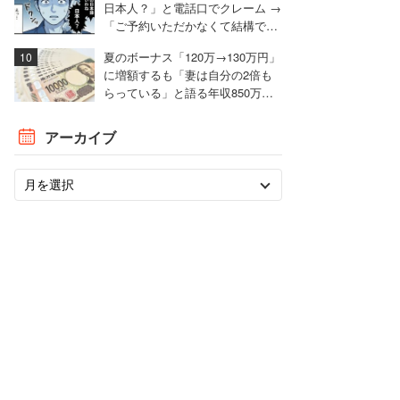
日本人？」と電話口でクレーム →
「ご予約いただかなくて結構で
す」とお断りした男性【実録マン
夏のボーナス「120万→130万円」
ガ】
に増額するも「妻は自分の2倍も
らっている」と語る年収850万円
の30代男性
アーカイブ