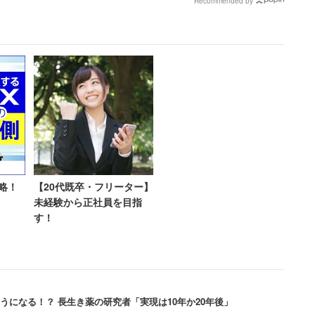
Recommended by
」
ボーナス6万円」だった女
会社で長く勤めながら指導的立場などの高度な職に就
性【後編】
年収も高い傾向があるそうだ。
学歴でもHQが低い人はいる。「新入社員がすぐに辞
一流企業の社員を澤口氏が調査したところ、「HQの
ることができるのか。澤口氏は簡単なテスト方法を紹
 記憶した数字を見た順と逆に言えるかどうかをテスト
略！
【20代既卒・フリーター】
に数字を出されたら、「4」「7」「5」「2」と答えと
未経験から正社員を目指
す！
よって、脳の働きの程度がおおよそ推定できる。
8桁以上」できる人も
うになる！？ 長生き薬の研究者「実現は10年か20年後」