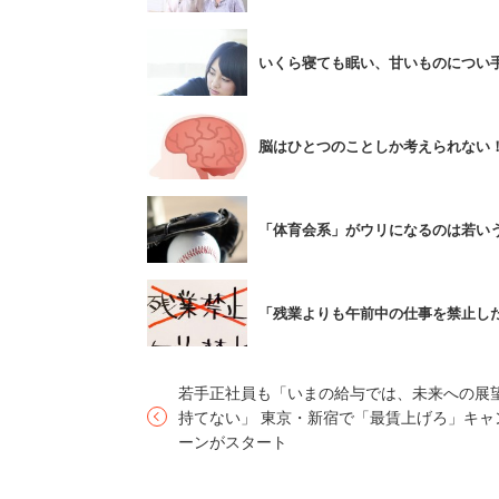
澤口氏は大学生の講義を受け持つとき、
いくら寝ても眠い、甘いものについ
きない学生は「意欲が低く、好奇心も乏
きる学生は「意欲が高く、好奇心も高い
脳はひとつのことしか考えられない！
経営者・起業家の中には、8桁以上でき
テストでHQが低いと分かったら、どう
「体育会系」がウリになるのは若い
はなく、意外なことにジョギングやウォ
標語としては「脳トレより有酸素運動」
「残業よりも午前中の仕事を禁止した
その理由は、脳が多くの血液を必要とす
若手正社員も「いまの給与では、未来への展
低下してしまう。血流を良くするために
持てない」 東京・新宿で「最賃上げろ」キャ
記憶力や方向感覚を司る海馬も大きくな
ーンがスタート
HQの低下は20代から始まってしまうが