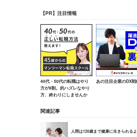
後、会社は吸収合併され消
んなら寝ているのに
HQが高い人は仕事で成果を出し、同じ
滅
【PR】注目情報
く可能性が高まるという。企業内評価や
ただしHQが高い人は勉強もできるが、高
めてしまう」という悩みを抱えた都内の
低さ」が共通点としてあがったという。
それではHQは、いったいどうやって測
介。紙に書いた数字を一瞬見せ、その後
40代・50代の転職はやり
あの注目企業のDX戦
する。例えば「2」「5」「7」「4」と順
方が9割。的ハズレなやり
方、終わりにしませんか
いうもの。何桁の数字を逆唱できるかに
関連記事
優れた起業家の中には「
人間は120歳まで健康に生きられるよ