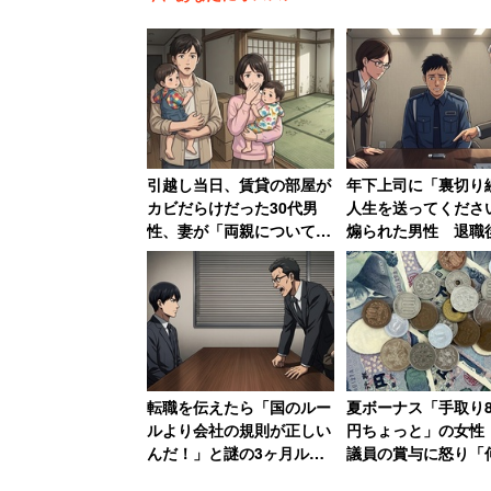
引越し当日、賃貸の部屋が
年下上司に「裏切り
カビだらけだった30代男
人生を送ってくださ
澤口氏によると、HQとは「目的・夢に
性、妻が「両親についてい
煽られた男性 退職
のこと。未来である目的や夢に向かって
る弁護士に相談しますね」
職場にパワハラ証拠U
もつながる。
と反撃した結果
送付した結果【後編
これは人間特有の脳力で、いま脳科学に
すぐ後ろ側にある前頭前野という脳の場
転職を伝えたら「国のルー
夏ボーナス「手取り8
それぞれの脳領域の力をうまくコントロ
ルより会社の規則が正しい
円ちょっと」の女性
に監督。全体のパフォーマンスをいかに
んだ！」と謎の3ヶ月ルー
議員の賞与に怒り「
ルで恫喝された男性→その
果もあげていないの