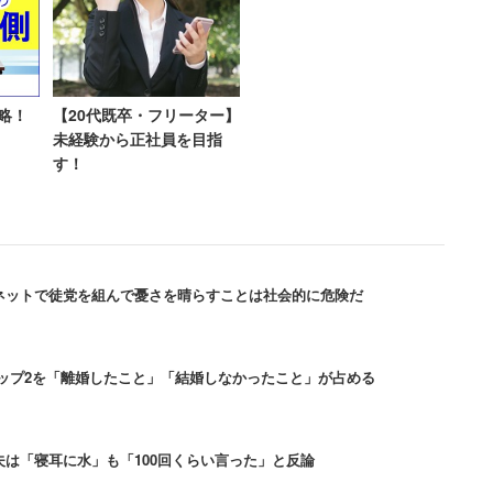
事を自己満足の為にやらかした旦那でしょ。迷わ
シュモブの動画見たけど……うぁぁこれはムリムリ。俺
略！
【20代既卒・フリーター】
も逃げたくなる」
未経験から正社員を目指
たら旦那ぶん殴るわな」
す！
うで、ネット上でも「自己満と内輪ノリのかたまり。
」という意見が出ていた。
ネットで徒党を組んで憂さを晴らすことは社会的に危険だ
ップ2を「離婚したこと」「結婚しなかったこと」が占める
ブ、でも相手がどう感じるかも
は「寝耳に水」も「100回くらい言った」と反論