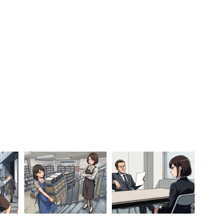
た。参加者が壇上に上り、カメラマンがシャッターを
流れ出した。ここ最近、結婚式などで行われることが
突然ダンスなどを行うサプライズ演出）である。
大のフラッシュモブ嫌いであり、ショックのあまりそ
く退出。結局会場に戻ることができず、記念撮影は行