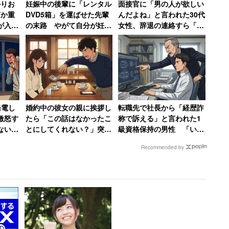
の後行われるはずだった二次会も欠席した。
かりお
妊娠中の後輩に「レンタル
面接官に「男の人が欲しい
何か重
DVD5箱」を運ばせた先輩
んだよね」と言われた30代
が入っ
の末路 やがて自分が妊娠
女性、辞退の連絡すら「電
なことは事前に新郎に伝えてあった。それにもかかわ
当た
するも勤務態度が悪くて…
話するお金と時間ももった
種」と
退職
いなかった」
りが収まらないようだ。
、と思っています。このまま旦那と、そして旦那
がありませんし、会いたくありません。結婚式(披
発電し
婚約中の彼女の親に挨拶し
転職先で社長から「経歴詐
激怒す
たら「この話はなかったこ
称で訴える」と言われた1
旦那への失望。もう、離婚しか考えられないで
ない」
とにしてくれない？」突然
級資格保持の男性 「いや
に来
フラれた男性 喫茶店で
～無知って怖いですね」と
Recommended by
1000円札を投げつけ怒り
呆れる
の退店
とめサイトで取り上げられたことなどで話題になっ
ある。