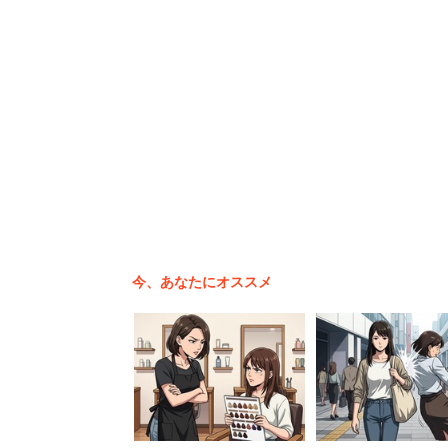
事件は結婚式の記念撮影のときに起こっ
今、あなたにオススメ
切ろうとしたときに突如大音量の音楽が
多い、フラッシュモブ（会場にいる人が
会場は大盛り上がりを見せたが、新婦は
の場に泣き崩れ、花束を受け取ることな