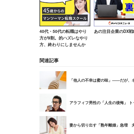
「あなたが嫌だと公言している
ず離婚でしょ」
「Youtubeで結婚式フラッ
40代・50代の転職はやり
あの注目企業のDX戦
も絶対耐えられないわ。お客で
方が9割。的ハズレなやり
「結婚式にフラッシュモブされ
方、終わりにしませんか
関連記事
フラッシュモブを嫌う人はかなりいるよ
輪の外の人は引く」「日本人に合わない
「他人の不幸は蜜の味」――だが、
アラフィフ男性の「人生の後悔」 ト
近年人気のフラッシュモ
考えて
妻から切り出す「熟年離婚」急増 夫