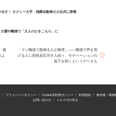
知恵袋で夫と離婚したことを報告。「夫は直接的には
り出す！ タクシー大手・国際自動車の入社式に密着
だ」という意味深な書き込みをしている。これに対
破談にするためにわざとやったのではないかという憶
集 介護や離婚で「大人のひきこもり」に
釣りだろ」といった声も出ていたが、相手が嫌だとい
 複
「マジ職場で怒鳴る人が無理」――職場で声を荒
めよ
げる人に拒絶反応示す人続々、モチベーションの
関係を壊すことになりかねない。そこはやらないのが
低下を招くというデータも
たフラッシュモブについて興味深いデータがあるので
）
プライバシーポリシー
Cookie等利用ポリシー
利用規約
著作権・商標
お問い合わせ
メルマガの停止
のウェディングプランナーを対象に行ったアンケート
ランキングの2位にフラッシュモブがランクインしてい