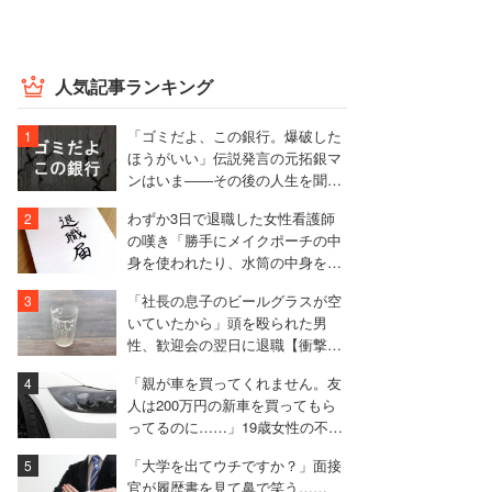
人気記事ランキング
「ゴミだよ、この銀行。爆破した
ほうがいい」伝説発言の元拓銀マ
ンはいま――その後の人生を聞い
た
わずか3日で退職した女性看護師
の嘆き「勝手にメイクポーチの中
身を使われたり、水筒の中身を捨
てられたり」
「社長の息子のビールグラスが空
いていたから」頭を殴られた男
性、歓迎会の翌日に退職【衝撃エ
ピソード振り返り再配信】
「親が車を買ってくれません。友
人は200万円の新車を買ってもら
ってるのに……」19歳女性の不満
に厳しい声相次ぐ
「大学を出てウチですか？」面接
官が履歴書を見て鼻で笑う……