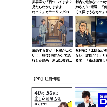
われないまま結婚式は終了となった。そ
美容室で「目ついてます？
都内で危険な“ぶつ
見たらわかりますよ
姉さん”に遭遇、「
ね？？」カラーリングの説
くて固そうなもの」
相談者によれば、フラッシュモブが苦手
明でなぜか煽られた女性
てそうなバッグで体
30年後も思い出す苦い記憶
り 「おぞましい人
らずフラッシュモブを強行した新郎に怒
語る40代男性
「正直、もう、離婚しようかな
の関係者とうまく付き合う自信
激怒する客が「お湯が出な
夜9時に「太陽光が
い！」往復3時間かけて急
ない、詐欺だ！」と
露宴)をぶち壊された悔しさ、
行した結果 原因は夫婦喧
る客 「夜は発電し
す……。」
嘩「旦那が入浴中に奥さん
と説明しても「すぐ
がスイッチを切っただけ」
い！」
【PR】注目情報
昨年5月の投稿ではあるが、今月1日にま
た。ネット上では相談者に同情する声も