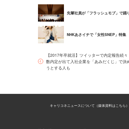
相談者は最初の投稿から3日後、ヤフー
先輩社員が「フラッシュモブ」で踊
悪いわけではないが、義実家側が仕組ん
し、新郎の家族はこの結婚には反対で、
NHKあさイチで「女性SNEP」特
測まで生じている。
ネット上では、「離婚決めるの早すぎ。
【2017年卒就活】ツイッターで内定報告続々
数内定が出て入社企業を「あみだくじ」で決
うことを強引に行うのは、夫婦間の信頼
うとする人も
賢明だろう。
余談ではあるが、今回の話で問題となっ
紹介する。
キャリコネニュースについて（媒体資料はこちら
テイクアンドギヴ・ニーズが全国491名
調査結果
によると、2016年の人気演出