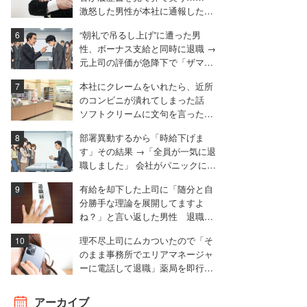
激怒した男性が本社に通報した結
果は
“朝礼で吊るし上げ”に遭った男
性、ボーナス支給と同時に退職 →
元上司の評価が急降下で「ザマア
ミロと思いました」
本社にクレームをいれたら、近所
のコンビニが潰れてしまった話
ソフトクリームに文句を言ったと
ころ……。
部署異動するから「時給下げま
す」その結果 →「全員が一気に退
職しました」 会社がパニックに陥
った話
有給を却下した上司に「随分と自
分勝手な理論を展開してますよ
ね？」と言い返した男性 退職届
も強気で出す
理不尽上司にムカついたので「そ
のまま事務所でエリアマネージャ
ーに電話して退職」薬局を即行で
辞めた女性【後編】
アーカイブ