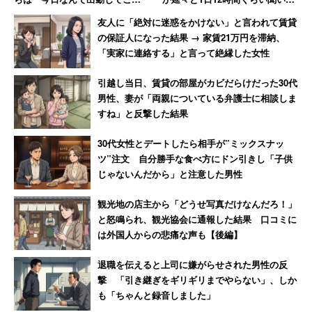
いの!?」休日なのに言われた女性
ると頭おかしくなってくる」
友人に「絶対に迷惑をかけない」と言われて賃貸
【前編】
の保証人になった結果 → 家賃21万円を滞納、
「実家に連絡する」と言って絶縁した女性
引越し当日、賃貸の部屋がカビだらけだった30代
男性、妻が「両親についている弁護士に相談しま
すね」と反撃した結果
30代女性とデートしたら相手が”ミックスナッ
ツ”注文 自分勝手な食べ方にドン引きし「子供
じゃないんだから」と注意した男性
観光地の店主から「どうせ写真だけなんだろ！」
と怒鳴られ、観光協会に通報した結果 口コミに
は外国人からの悲痛な声も【後編】
退職を伝えると上司に嫌がらせされた男性の反
撃 「引き継ぎをギリギリまでやらない」、しか
も「ちゃんと録音しました」