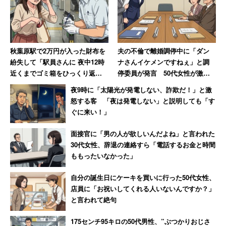
秋葉原駅で2万円が入った財布を
夫の不倫で離婚調停中に「ダン
紛失して「駅員さんに 夜中12時
ナさんイケメンですねぇ」と調
近くまでゴミ箱をひっくり返し
停委員が発言 50代女性が激怒
てもらいました」 30年後も忘
した無神経すぎる一言
夜9時に「太陽光が発電しない、詐欺だ！」と激
れられない話
怒する客 「夜は発電しない」と説明しても「す
ぐに来い！」
面接官に「男の人が欲しいんだよね」と言われた
30代女性、辞退の連絡すら「電話するお金と時間
ももったいなかった」
自分の誕生日にケーキを買いに行った50代女性、
店員に「お祝いしてくれる人いないんですか？」
と言われて絶句
175センチ95キロの50代男性、”ぶつかりおじさ