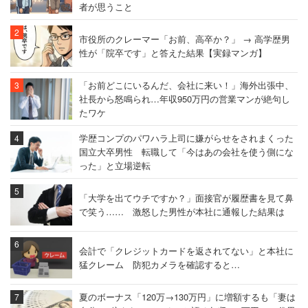
者が思うこと
市役所のクレーマー「お前、高卒か？」 → 高学歴男
性が「院卒です」と答えた結果【実録マンガ】
「お前どこにいるんだ、会社に来い！」海外出張中、
社長から怒鳴られ…年収950万円の営業マンが絶句し
たワケ
学歴コンプのパワハラ上司に嫌がらせをされまくった
国立大卒男性 転職して「今はあの会社を使う側にな
った」と立場逆転
「大学を出てウチですか？」面接官が履歴書を見て鼻
で笑う…… 激怒した男性が本社に通報した結果は
会計で「クレジットカードを返されてない」と本社に
猛クレーム 防犯カメラを確認すると…
夏のボーナス「120万→130万円」に増額するも「妻は