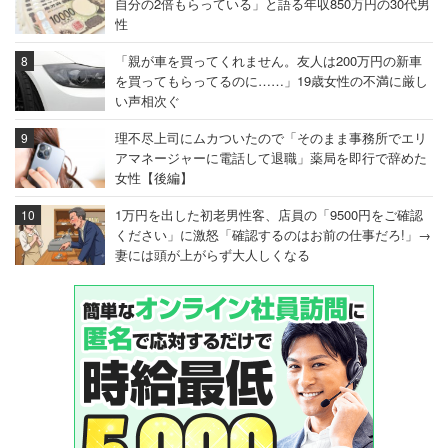
自分の2倍もらっている」と語る年収850万円の30代男
性
「親が車を買ってくれません。友人は200万円の新車
を買ってもらってるのに……」19歳女性の不満に厳し
い声相次ぐ
理不尽上司にムカついたので「そのまま事務所でエリ
アマネージャーに電話して退職」薬局を即行で辞めた
女性【後編】
1万円を出した初老男性客、店員の「9500円をご確認
ください」に激怒「確認するのはお前の仕事だろ!」→
妻には頭が上がらず大人しくなる