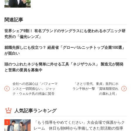
関連記事
世界シェア9割！ 有名ブランドのサングラスにも使われるホプニック研
究所の「偏光レンズ」
就職先探しにも役立つ？ 経産省「グローバルニッチトップ企業100選」
が面白い
頭のつぶれたネジを簡単に外せる工具「ネジザウルス」 製造元が開発
と営業の要員を募集中
会社への忠誠心は「パフォーマ
「さとり世代、童貞」批判にホ
ンスと一切関係ない」 ジャッ
ラン千秋が一撃 「賞味期限切れ
ク・ウェルチ氏の持論に賛否
の腐れ上司」
人気記事ランキング
「もう指導をやめてください」大会会場で保護からク
レーム 休日も朝6時から準備してきた部活動の指導