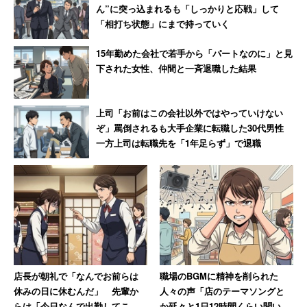
ん”に突っ込まれるも「しっかりと応戦」して
「相打ち状態」にまで持っていく
15年勤めた会社で若手から「パートなのに」と見
下された女性、仲間と一斉退職した結果
上司「お前はこの会社以外ではやっていけない
ぞ」罵倒されるも大手企業に転職した30代男性
一方上司は転職先を「1年足らず」で退職
店長が朝礼で「なんでお前らは
職場のBGMに精神を削られた
休みの日に休むんだ」 先輩か
人々の声「店のテーマソングと
らは「今日なんで出勤してこな
か延々と1日12時間くらい聞いて