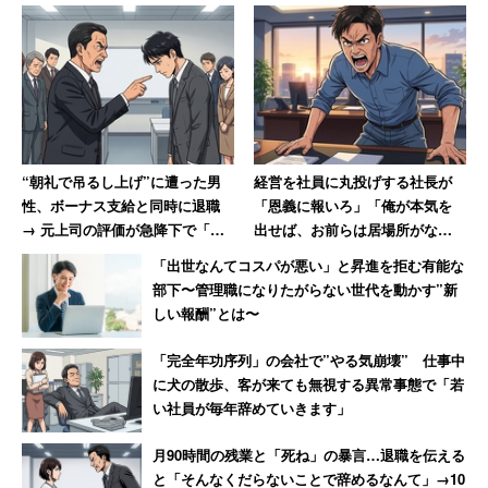
“朝礼で吊るし上げ”に遭った男
経営を社員に丸投げする社長が
性、ボーナス支給と同時に退職
「恩義に報いろ」「俺が本気を
→ 元上司の評価が急降下で「ザ
出せば、お前らは居場所がなく
マアミロと思いました」
なる」発言 激怒した男性、社
「出世なんてコスパが悪い」と昇進を拒む有能な
長を罵倒して退職【後編】
部下〜管理職になりたがらない世代を動かす”新
しい報酬”とは〜
「完全年功序列」の会社で”やる気崩壊” 仕事中
に犬の散歩、客が来ても無視する異常事態で「若
い社員が毎年辞めていきます」
月90時間の残業と「死ね」の暴言…退職を伝える
と「そんなくだらないことで辞めるなんて」→10