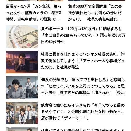
店長から3か月「ガン無視」喰ら
負債5000万で全員解雇「この会
った女性、監視カメラの「暴言2
社が潰れたら、お前らのせいだ
時間、自転車破壊」の証拠で反
からな」 社長の責任転嫁に絶
撃 → 店長はクビ、その後店も潰
句【前編】
夏のボーナス「120万→130万円」に増額するも
れる
「妻は自分の2倍もらっている」と語る年収850万
円の30代男性
社員に暴言を吐きまくるワンマン社長の会社、詐
欺で倒産してしまう→「アットホームな職場だっ
たのに」と社長が号泣
40度の発熱でも「這ってでも出社しろ」と怒鳴ら
れ「せめてインフルを上司にうつしてやる」と思
った男性 数年後その職場は「潰された」【後
編】
飲食店で働いたらイジメられ「今日でやっと辞め
るそうです！」と公開処刑された女性→数か月、
店が潰れて「ザマーミロ！」
仕事ができない男性が上司に「では辞めます」と