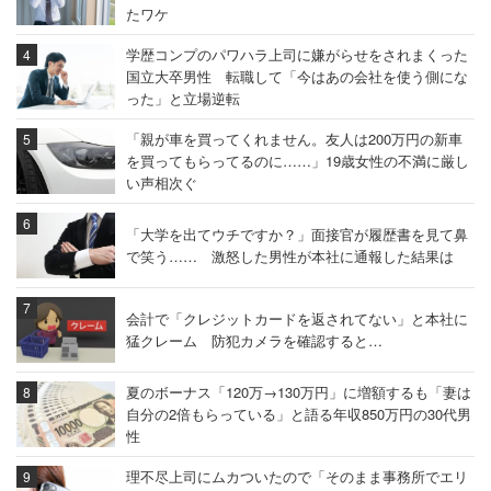
たワケ
学歴コンプのパワハラ上司に嫌がらせをされまくった
国立大卒男性 転職して「今はあの会社を使う側にな
った」と立場逆転
「親が車を買ってくれません。友人は200万円の新車
を買ってもらってるのに……」19歳女性の不満に厳し
い声相次ぐ
「大学を出てウチですか？」面接官が履歴書を見て鼻
で笑う…… 激怒した男性が本社に通報した結果は
会計で「クレジットカードを返されてない」と本社に
猛クレーム 防犯カメラを確認すると…
夏のボーナス「120万→130万円」に増額するも「妻は
自分の2倍もらっている」と語る年収850万円の30代男
性
理不尽上司にムカついたので「そのまま事務所でエリ