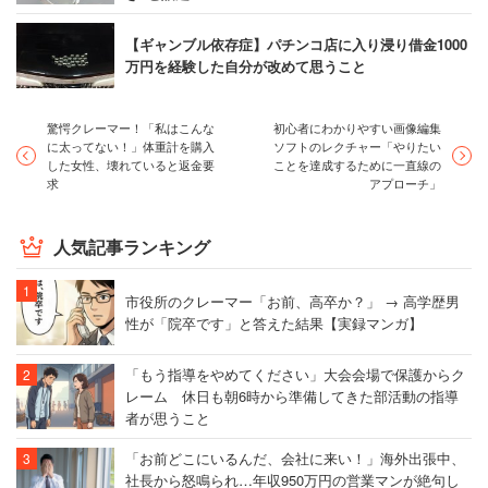
【ギャンブル依存症】パチンコ店に入り浸り借金1000
万円を経験した自分が改めて思うこと
驚愕クレーマー！「私はこんな
初心者にわかりやすい画像編集
に太ってない！」体重計を購入
ソフトのレクチャー「やりたい
した女性、壊れていると返金要
ことを達成するために一直線の
求
アプローチ」
人気記事ランキング
市役所のクレーマー「お前、高卒か？」 → 高学歴男
性が「院卒です」と答えた結果【実録マンガ】
「もう指導をやめてください」大会会場で保護からク
レーム 休日も朝6時から準備してきた部活動の指導
者が思うこと
「お前どこにいるんだ、会社に来い！」海外出張中、
社長から怒鳴られ…年収950万円の営業マンが絶句し