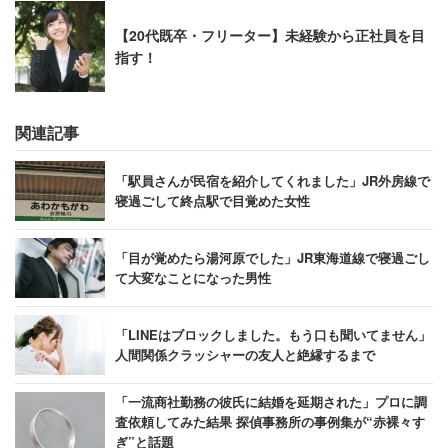
【20代既卒・フリーター】未経験から正社員を目
指す！
関連記事
「駅員さんが民宿を紹介してくれました」JR外房線で
寝過ごして終点駅で目覚めた女性
「目が覚めたら湯河原でした」JR東海道線で寝過ごし
て大変なことになった男性
「LINEはブロックしました。もう口も聞いてません」
人間関係クラッシャーの友人と絶縁するまで
「一流商社勤務の彼氏に結婚を延期された」プロに調
査依頼してみた結果 探偵事務所の事例集が“赤裸々す
ぎ”と話題