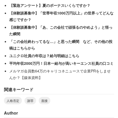
れとも……。いずれにせよ、それなりの処分は受けたよう
【緊急アンケート】夏のボーナスいくらですか？
だ。
【体験談募集中】「世帯年収1000万円以上」の世界ってどんな
感じですか？
【体験談募集中】「あ、この会社で頑張るのやめよう」と悟っ
た瞬間
「この会社終わってるな…」と思った瞬間 など、その他の投
稿はこちらから
ユニクロ社員の年収は？給与明細はこちら
平均年収2000万円！日本一給与が高いキーエンス社員の口コミ
メルマガ会員数64万のキャリコネニュースで企業PRをしませ
んか？【媒体資料】
関連キーワード
人格否定
謝罪
面接
Author