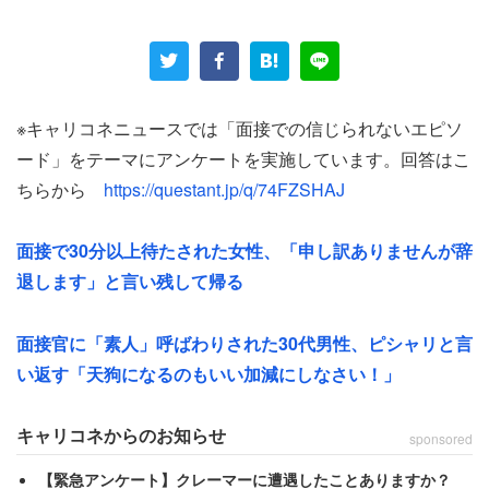
らす40代後半の男性（営業／正社員・職員／年収200万
円）は、「ある道路標識表示の会社」の面接でこんな対応
をされたという。
「建設業の経験が無かったため、そのことを聞くと、かな
※キャリコネニュースでは「面接での信じられないエピソ
り人間性を馬鹿にされ、関係の無い親のことまで馬鹿にし
ード」をテーマにアンケートを実施しています。回答はこ
てきた」
ちらから
https://questant.jp/q/74FZSHAJ
これに「頭にきた」男性は、黙って耐えることなく何か
面接で30分以上待たされた女性、「申し訳ありませんが辞
「言い返した」という。
退します」と言い残して帰る
「ハローワークに報告し、その会社の本社へ電話連絡した
面接官に「素人」呼ばわりされた30代男性、ピシャリと言
ところ、その本社からお詫びの手紙が来て、その面接官は
い返す「天狗になるのもいい加減にしなさい！」
首にしたとのことでした」
キャリコネからのお知らせ
sponsored
首というのは人事担当から外したということだろうか、そ
【緊急アンケート】クレーマーに遭遇したことありますか？