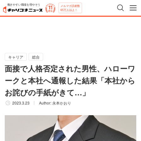
働きやすい職場を増やそう
メルマガ読者数
65万人以上！
キャリア
総合
面接で人格否定された男性、ハローワ
ークと本社へ通報した結果「本社から
お詫びの手紙がきて…」
2023.3.23
Author:
永本かおり