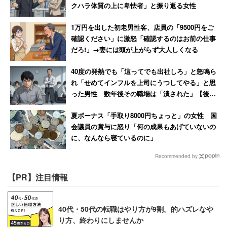
クハラ体質の上に卑怯者」と振り返る女性
＞＞有名企業の２０代平均年収・実態を見る
1万円を出した初老男性客、店員の「9500円をご
確認ください」に激怒「確認するのはお前の仕事
＞＞有名企業の３０代平均年収・実態を見る
だろ!」→妻には頭が上がらず大人しくなる
＞＞人気職種別 最高年収ランキング
40度の発熱でも「這ってでも出社しろ」と怒鳴ら
れ「せめてインフルを上司にうつしてやる」と思
った男性 数年後その職場は「潰された」【後
編】
夏ボーナス「手取り8000円ちょっと」の女性 国
会議員の賞与に怒り「何の成果もあげていないの
に、なんなら寝ているのに」
Recommended by
【PR】注目情報
40代・50代の転職はやり方が9割。的ハズレなや
り方、終わりにしませんか