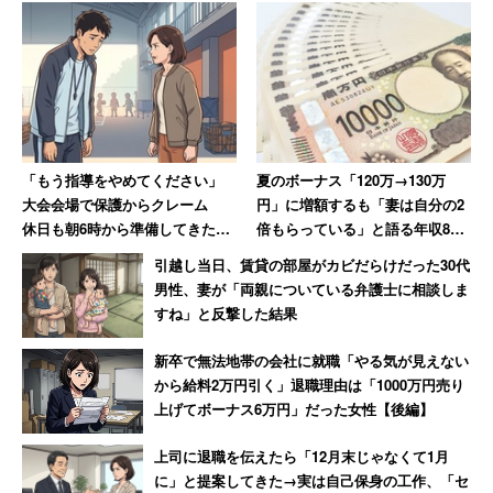
「信州で手打ち蕎麦を食べた後、お漬物と焼酎の蕎
麦湯割りをゆっくりいただくのが楽しみなのに」
中には、「俺は舌がバカだから、蕎麦湯飲んでやっとソバ
の風味を十分満喫できた感じがする」とコメントする人
「もう指導をやめてください」
夏のボーナス「120万→130万
も。もはやそば湯があってこそのそばのようだ。
大会会場で保護からクレーム
円」に増額するも「妻は自分の2
休日も朝6時から準備してきた部
倍もらっている」と語る年収850
活動の指導者が思うこと
万円の30代男性
東日本ではそばが人気だが、西日本ではうどんの方が好ま
引越し当日、賃貸の部屋がカビだらけだった30代
男性、妻が「両親についている弁護士に相談しま
れる、という話もよく聞く。同じ日本でも地域が違えば食
すね」と反撃した結果
習慣も大分違うようだ。
新卒で無法地帯の会社に就職「やる気が見えない
から給料2万円引く」退職理由は「1000万円売り
あわせてよみたい：
ご飯は人間によそって欲しい？
上げてボーナス6万円」だった女性【後編】
キャリコネであの有名企業の「働きがい」
上司に退職を伝えたら「12月末じゃなくて1月
に」と提案してきた→実は自己保身の工作、「セ
「年収」「残業」
の実態を見る