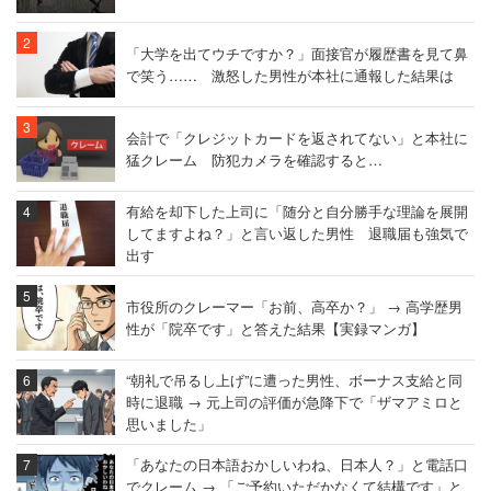
「大学を出てウチですか？」面接官が履歴書を見て鼻
で笑う…… 激怒した男性が本社に通報した結果は
会計で「クレジットカードを返されてない」と本社に
猛クレーム 防犯カメラを確認すると…
有給を却下した上司に「随分と自分勝手な理論を展開
してますよね？」と言い返した男性 退職届も強気で
出す
市役所のクレーマー「お前、高卒か？」 → 高学歴男
性が「院卒です」と答えた結果【実録マンガ】
“朝礼で吊るし上げ”に遭った男性、ボーナス支給と同
時に退職 → 元上司の評価が急降下で「ザマアミロと
思いました」
「あなたの日本語おかしいわね、日本人？」と電話口
でクレーム → 「ご予約いただかなくて結構です」と