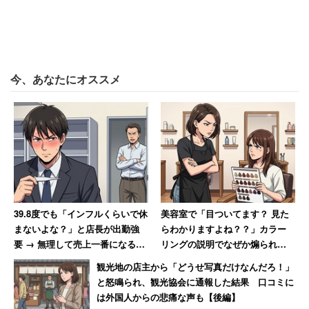
が高いが、はてなブックマークでもそば湯を飲むことに驚
いた、というコメントが多く寄せられている。
「初めて関東に来て蕎麦湯出されたときは、どうす
今、あなたにオススメ
ればいいのかわからなかった 」
「私も夫と付き合うまで知らなかったわ。絶対騙さ
れてるかこの男が変人なだけだと思ってたので、お
蕎麦屋さんで普通に出て た時すごくびっくりした
わ」
39.8度でも「インフルくらいで休
美容室で「目ついてます？ 見た
また、福岡県出身の20代女性も、キャリコネニュースの取
まないよな？」と店長が出勤強
らわかりますよね？？」カラー
材に「福岡でも高めのそば屋さんだとそば湯が出てくるけ
要 → 無理して売上一番になると
リングの説明でなぜか煽られた
ど、飲み方の説明がなくて困った」と話す。その後、そば
「ずっとインフルでいいんじゃ
女性 30年後も思い出す苦い記
観光地の店主から「どうせ写真だけなんだろ！」
湯を飲む機会があったが「あまり美味しいとは思わなかっ
ないか？」と言われて激怒した
憶
と怒鳴られ、観光協会に通報した結果 口コミに
男性
た」という。
は外国人からの悲痛な声も【後編】