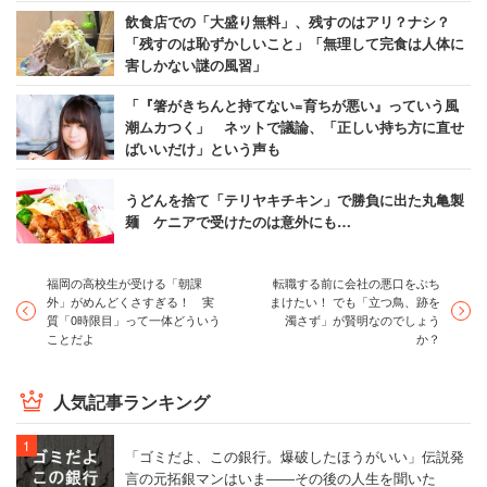
飲食店での「大盛り無料」、残すのはアリ？ナシ？
「残すのは恥ずかしいこと」「無理して完食は人体に
害しかない謎の風習」
「『箸がきちんと持てない=育ちが悪い』っていう風
潮ムカつく」 ネットで議論、「正しい持ち方に直せ
ばいいだけ」という声も
うどんを捨て「テリヤキチキン」で勝負に出た丸亀製
麺 ケニアで受けたのは意外にも…
福岡の高校生が受ける「朝課
転職する前に会社の悪口をぶち
外」がめんどくさすぎる！ 実
まけたい！ でも「立つ鳥、跡を
質「0時限目」って一体どういう
濁さず」が賢明なのでしょう
ことだよ
か？
人気記事ランキング
「ゴミだよ、この銀行。爆破したほうがいい」伝説発
言の元拓銀マンはいま――その後の人生を聞いた