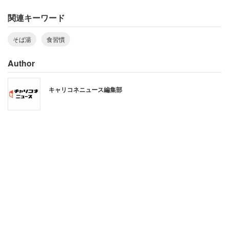
関連キーワード
そば湯
食習慣
関東近郊でそば屋に行くと、食事の後に専用の容器に入っ
Author
たそば湯を出されることが多いが、西日本ではこうした風
習はそこまで一般的ではないようだ。
キャリコネニュース編集部
そば粉の製造を行っている日穀製粉の
企業サイト
による
と、そばには、高血圧予防が期待されるルチンなどの栄養
素が豊富だが、水に溶けやすい。そのため、栄養を無駄に
しないよう、そば湯を飲むようになった。
この風習は信州から江戸に広まったという。信州（長野
県）以西の地域でそば湯の風習があまり一般的でないのは
こうした背景もありそうだ。投稿者は西日本出身の可能性