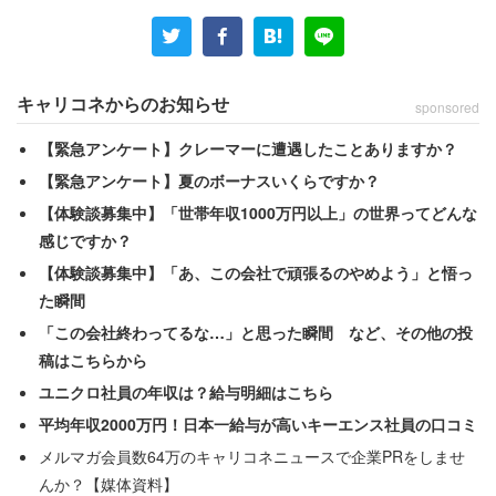
キャリコネからのお知らせ
sponsored
【緊急アンケート】クレーマーに遭遇したことありますか？
【緊急アンケート】夏のボーナスいくらですか？
どうやって飲むの？
【体験談募集中】「世帯年収1000万円以上」の世界ってどんな
感じですか？
【体験談募集中】「あ、この会社で頑張るのやめよう」と悟っ
た瞬間
「この会社終わってるな…」と思った瞬間 など、その他の投
稿はこちらから
ユニクロ社員の年収は？給与明細はこちら
平均年収2000万円！日本一給与が高いキーエンス社員の口コミ
メルマガ会員数64万のキャリコネニュースで企業PRをしませ
んか？【媒体資料】