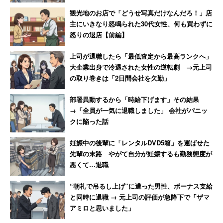
観光地のお店で「どうせ写真だけなんだろ！」店
確かにそば湯を持って来られても、飲み方の説明がなけれ
主にいきなり怒鳴られた30代女性、何も買わずに
ば困る。関東育ちであれば、親や周りの人の食べ方を見て
怒りの退店【前編】
飲み方を自然に学べるが、西日本ではそうはいかないよう
上司が退職したら「最低査定から最高ランクへ」
だ。
大企業出身で冷遇された女性の逆転劇 →元上司
の取り巻きは「2日間会社を欠勤」
東日本はそば文化、西日本はうどん文化とも
部署異動するから「時給下げます」その結果
→「全員が一気に退職しました」 会社がパニッ
クに陥った話
一方で、そば湯が一般的な地域の人からは驚きの声が出て
妊娠中の後輩に「レンタルDVD5箱」を運ばせた
いた。
先輩の末路 やがて自分が妊娠するも勤務態度が
悪くて…退職
「え、普通に蕎麦湯は蕎麦屋で出てくるのに初めて
“朝礼で吊るし上げ”に遭った男性、ボーナス支給
見たの？」
と同時に退職 → 元上司の評価が急降下で「ザマ
アミロと思いました」
「関東だと立ち食いメインの店でも出すところは出
すからなぁ、蕎麦湯。」