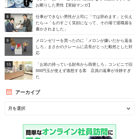
お断りした男性【実録マンガ】
仕事ができない男性が上司に「では辞めます」と伝え
たら→「ものすごく笑顔になって、その場で退職届を
書かされました」
メロンゼリーを買ったのに「メロンが嫌いだから返金
しろ」まさかのクレームに店長がとった毅然とした対
応
「お前の持っている財布から両替しろ」コンビニで旧
500円玉が使えず激怒する客 店員の返事が冷静すぎ
た
アーカイブ