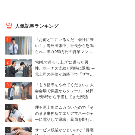
人気記事ランキング
「お前どこにいるんだ、会社に来
い！」海外出張中、社長から怒鳴
られ…年収950万円の営業マンが
絶句したワケ
“朝礼で吊るし上げ”に遭った男
性、ボーナス支給と同時に退職 →
元上司の評価が急降下で「ザマア
ミロと思いました」
「もう指導をやめてください」大
会会場で保護からクレーム 休日
も朝6時から準備してきた部活動
の指導者が思うこと
理不尽上司にムカついたので「そ
のまま事務所でエリアマネージャ
ーに電話して退職」薬局を即行で
辞めた女性【後編】
サービス残業がひどいので「帰宅