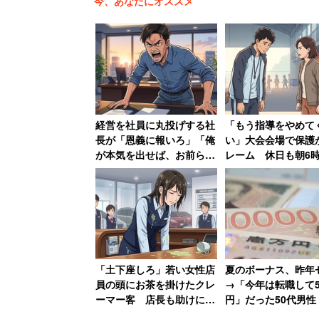
今、あなたにオススメ
の企業がきちんと「活躍できる
られると思います。特に中途採
なければ、欲しい人材と出会う
また、求職者側にも変化が起き
者が仕事を選ぶ際のリテラシー
経営を社員に丸投げする社
「もう指導をやめて
ることです。企業は、その変化
長が「恩義に報いろ」「俺
い」大会会場で保護
が本気を出せば、お前らは
レーム 休日も朝6
居場所がなくなる」発言
準備してきた部活動
激怒した男性、社長を罵倒
者が思うこと
――求職者の「仕事を選ぶ際のリテラシ
して退職【後編】
向上しているのでしょうか。
「土下座しろ」若い女性店
夏のボーナス、昨年
いまや20代・30代の9割がス
員の頭にお茶を掛けたクレ
→「今年は転職して5
す。求職者は主体的に情報を収
ーマー客 店長も助けに入
円」だった50代男性
らず女性は「もうこんな会
までの働きは一体何