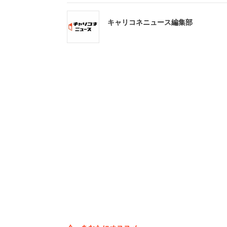
全国の求人媒体から企業の採用
キャリコネニュース編集部
を集約し、整理して表示させて
く、一括で求人情報を検索可能
また、求職者の検索履歴をAI
ライズしていきます。Indee
やすくなる仕組みです。
*出典:comScore 2018 年 3 月
――多くの企業が直面する人材採用難の
高齢化に伴う人口減少で働き手