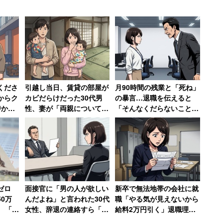
人材像の定義」を明確に行えていないことが挙げ
用の場合、求める経験やスキルを具体的に提示し
のは難しいでしょう。
ています。大きく2つの変化があり、1つ目は求職
が上がったこと。もう1つは価値観が多様化してい
くださ
引越し当日、賃貸の部屋が
月90時間の残業と「死ね」
に対応する必要があります。
からク
カビだらけだった30代男
の暴言…退職を伝えると
時から
性、妻が「両親についてい
「そんなくだらないことで
の指導
る弁護士に相談しますね」
辞めるなんて」→10年後、
と反撃した結果
会社は倒産
ーの向上」といいますと、具体的にはどのような点が
ゼロ
面接官に「男の人が欲しい
新卒で無法地帯の会社に就
マートフォンを持ち、情報を手軽に手に入れる時代で
0万
んだよね」と言われた30代
職「やる気が見えないから
集し、企業サイトや公式SNSアカウントなど、企
 「今
女性、辞退の連絡すら「電
給料2万円引く」退職理由
だった
話するお金と時間ももった
は「1000万円売り上げて