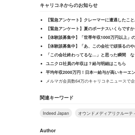
キャリコネからのお知らせ
【緊急アンケート】クレーマーに遭遇したこと
【緊急アンケート】夏のボーナスいくらですか
【体験談募集中】「世帯年収1000万円以上」
【体験談募集中】「あ、この会社で頑張るのや
「この会社終わってるな…」と思った瞬間 な
ユニクロ社員の年収は？給与明細はこちら
平均年収2000万円！日本一給与が高いキーエ
メルマガ会員数64万のキャリコネニュースで企
――まず、Indeedについて教えてくださ
関連キーワード
Indeedは、「We help peo
Indeed Japan
オウンドメディアリクルーテ
に、自分の興味ある仕事と関連
Author
るだけ多く表示させるということ