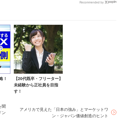
限らず網羅的にチェックしています。
Recommended by
いなかった」
ボーナス6万円」だった女
性【後編】
情報を選ぶ力も向上しているのです。求職者の約8
う調査結果もあります。
ゴリに沿って仕事を探すのではなく、「フリーワ
す。「エンジニア×データ分析×東京」といった具
に近い求人情報にたどり着くための検索をする人
略！
【20代既卒・フリーター】
未経験から正社員を目指
す！
てはいかがでしょうか。
を聞
アメリカで見えた「日本の強み」とマーケットワ
ドン
ン・ジャパン価値創造のヒント
分の価値観を重視する人が増え、自分らしく生き
がっています。それに伴って、求職者が企業を職