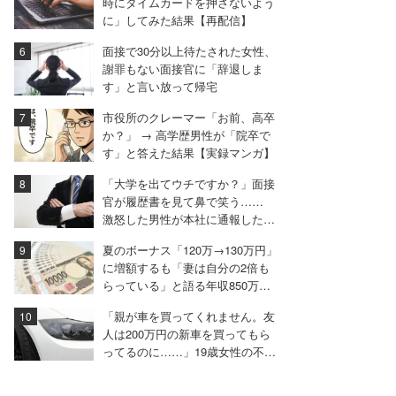
時にタイムカードを押さないよう
に」してみた結果【再配信】
面接で30分以上待たされた女性、
謝罪もない面接官に「辞退しま
す」と言い放って帰宅
市役所のクレーマー「お前、高卒
か？」 → 高学歴男性が「院卒で
す」と答えた結果【実録マンガ】
「大学を出てウチですか？」面接
官が履歴書を見て鼻で笑う……
激怒した男性が本社に通報した結
果は
夏のボーナス「120万→130万円」
に増額するも「妻は自分の2倍も
らっている」と語る年収850万円
の30代男性
「親が車を買ってくれません。友
人は200万円の新車を買ってもら
ってるのに……」19歳女性の不満
に厳しい声相次ぐ