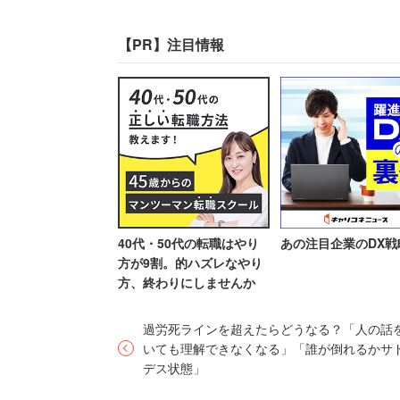
業が発信する情報は採用関連に
社辞めてやる」
んだ…」という人も
【PR】注目情報
その結果、検索力や、得られた
割が会社のHPを見に行くとい
また最近は、業種や職種のカテ
ード検索」がよく行われていま
合に、より自身のスキル・志望
が増えていると考えられます。
40代・50代の転職はやり
あの注目企業のDX戦
方が9割。的ハズレなやり
方、終わりにしませんか
――求職者の「価値観の多様化」につい
過労死ラインを超えたらどうなる？「人の話
いても理解できなくなる」「誰が倒れるかサ
デス状態」
ミレニアル世代を中心として自
るための働き方が加速度的に広