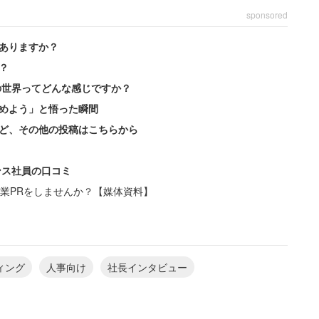
sponsored
ありますか？
？
の世界ってどんな感じですか？
めよう」と悟った瞬間
ど、その他の投稿はこちらから
ンス社員の口コミ
業PRをしませんか？【媒体資料】
い。
ple get jobs」を企業理念として、求職者が素早く、簡単
ィング
人事向け
社長インタビュー
性のある、求職者にとって最適な求人情報をでき
を目指した、世界No.1求人検索エンジン*です。