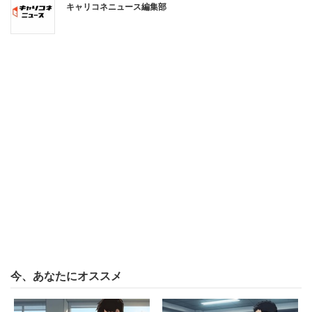
社員の割合）は100％。対象家族1名につき通算365日取得
キャリコネニュース編集部
可能な介護休業など、介護と両立する社員に対しても手厚
い制度がある。
なお、明治グループの2017年度の離職率（新卒者の3年未
満の離職率）は9.3％。日本の平均離職率（※）は31.8％と
なっており、働きやすい環境であることがうかがえる。
※2015年3月の新規大卒就職者の就職後3年以内離職率（厚
生労働省調べ）
今、あなたにオススメ