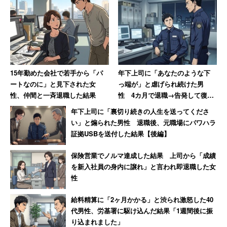
15年勤めた会社で若手から「パ
年下上司に「あなたのような下
ートなのに」と見下された女
っ端が」と虐げられ続けた男
性、仲間と一斉退職した結果
性 4カ月で退職→告発して復讐
を果たすまで【前編】
年下上司に「裏切り続きの人生を送ってくださ
い」と煽られた男性 退職後、元職場にパワハラ
証拠USBを送付した結果【後編】
保険営業でノルマ達成した結果 上司から「成績
を新入社員の身内に譲れ」と言われ即退職した女
性
給料精算に「2ヶ月かかる」と渋られ激怒した40
代男性、労基署に駆け込んだ結果「1週間後に振
り込まれました」