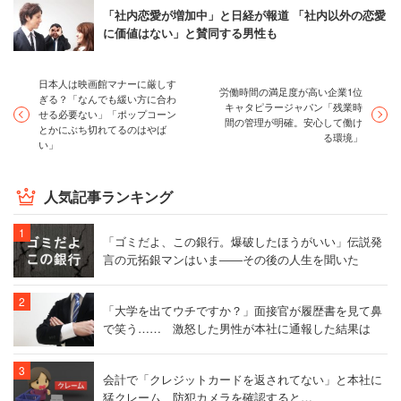
「社内恋愛が増加中」と日経が報道 「社内以外の恋愛
に価値はない」と賛同する男性も
日本人は映画館マナーに厳しす
労働時間の満足度が高い企業1位
ぎる？「なんでも緩い方に合わ
キャタピラージャパン「残業時
せる必要ない」「ポップコーン
間の管理が明確。安心して働け
とかにぶち切れてるのはやば
る環境」
い」
人気記事ランキング
「ゴミだよ、この銀行。爆破したほうがいい」伝説発
言の元拓銀マンはいま――その後の人生を聞いた
「大学を出てウチですか？」面接官が履歴書を見て鼻
で笑う…… 激怒した男性が本社に通報した結果は
会計で「クレジットカードを返されてない」と本社に
猛クレーム 防犯カメラを確認すると…