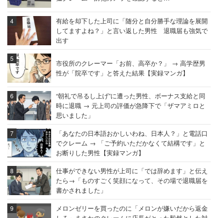
有給を却下した上司に「随分と自分勝手な理論を展開
してますよね？」と言い返した男性 退職届も強気で
出す
市役所のクレーマー「お前、高卒か？」 → 高学歴男
性が「院卒です」と答えた結果【実録マンガ】
“朝礼で吊るし上げ”に遭った男性、ボーナス支給と同
時に退職 → 元上司の評価が急降下で「ザマアミロと
思いました」
「あなたの日本語おかしいわね、日本人？」と電話口
でクレーム → 「ご予約いただかなくて結構です」と
お断りした男性【実録マンガ】
仕事ができない男性が上司に「では辞めます」と伝え
たら→「ものすごく笑顔になって、その場で退職届を
書かされました」
メロンゼリーを買ったのに「メロンが嫌いだから返金
しろ」まさかのクレームに店長がとった毅然とした対