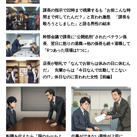
課長の指示で22時まで残業するも「お前こんな時
間まで何してたんだ？」と言われ激怒 「課長を
殴ろうとしました」と語る男性の結末
幹部会議で課長に“公開処刑”されたベテラン係
長、翌日に怒りの退職→他の係長も続々退職して
「6つあった現場は1つに」
店長が朝礼で「なんでお前らは休みの日に休むん
だ」 先輩からは「今日なんで出勤してこない
の!?」休日なのに言われた女性【前編】
転職を伝えたら「国のルールよ
仕事ができない男性が上司に