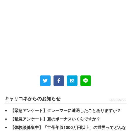
1位の明治のやりがいに関する
口コミ
を見ると、
「やはり、昔から続く歴史のある企業ということも
あり、レベルの高い仕事ができる。さらに、全国に
自分が関わった商品が並ぶため、やりがいが目に見
キャリコネからのお知らせ
sponsored
えやすい。教育制度等もしっかりしており、年数を
重ねるごとにレベルアップでき、モチベーションは
【緊急アンケート】クレーマーに遭遇したことありますか？
維持しやすいと感じる」（研究開発／30代前半男性
【緊急アンケート】夏のボーナスいくらですか？
／年収620万円／2016年度）
【体験談募集中】「世帯年収1000万円以上」の世界ってどんな