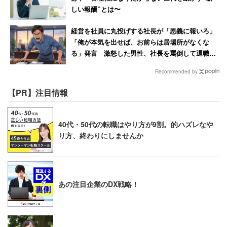
しい報酬”とは〜
経営を社員に丸投げする社長が「恩義に報いろ」
「俺が本気を出せば、お前らは居場所がなくな
る」発言 激怒した男性、社長を罵倒して退職
【後編】
Recommended by
【PR】注目情報
40代・50代の転職はやり方が9割。的ハズレなや
り方、終わりにしませんか
あの注目企業のDX戦略！