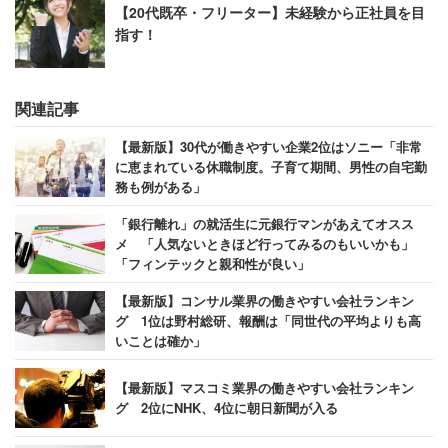
【20代既卒・フリーター】未経験から正社員を目
指す！
関連記事
【最新版】30代が働きやすい企業2位はソニー「非常
に恵まれている休職制度。子育て期間、男性の自宅勤
務も例がある」
「銀行離れ」の就活生に元銀行マンがあえてオスス
メ 「人気ないときほど行ってみるのもいいかも」
「フィンテックと親和性が良い」
【最新版】コンサル業界の働きやすい会社ランキン
グ 1位は野村総研、報酬は「同世代の平均よりも高
いことは確か」
【最新版】マスコミ業界の働きやすい会社ランキン
グ 2位にNHK、4位に朝日新聞が入る