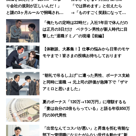
り会社の規則が正しいんだ！」
「では辞めます」と伝えたら
と謎の3ヶ月ルールで恫喝された
→「ものすごく笑顔になって、
男性→その後、会社は吸収合併
その場で退職届を書かされまし
「俺たちの定時は22時だ」入社1年目で休んだの
され消滅
た」
は正月の3日だけ ベテラン男性が新人時代に目
撃した“退職ドミノ”の現場【前編】
【体験談、大募集！】仕事の悩みから日常のモヤ
モヤまで！皆さまの投稿お待ちしております
“朝礼で吊るし上げ”に遭った男性、ボーナス支給
と同時に退職 → 元上司の評価が急降下で「ザマ
アミロと思いました」
夏のボーナス「120万→130万円」に増額するも
「妻は自分の2倍もらっている」と語る年収850万
円の30代男性
「出世なんてコスパが悪い」と昇進を拒む有能な
部下〜管理職になりたがらない世代を動かす”新