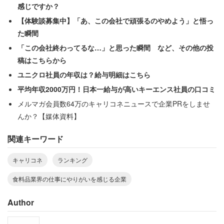
感じですか？
【体験談募集中】「あ、この会社で頑張るのやめよう」と悟っ
といったものが寄せられている。同社は2016年に創業100
た瞬間
周年を迎えた明治グループに属す大手食品会社。牛乳やチ
「この会社終わってるな…」と思った瞬間 など、その他の投
ョコレート菓子のほか、粉ミルクから介護食品に至るまで
稿はこちらから
幅広い商品を取り扱っている。
ユニクロ社員の年収は？給与明細はこちら
平均年収2000万円！日本一給与が高いキーエンス社員の口コミ
社員が働きやすい環境を実現すべく「労働時間の適正化」
メルマガ会員数64万のキャリコネニュースで企業PRをしませ
に積極的に取り組み、ノー残業デーの実施や有給休暇の取
んか？【媒体資料】
得等を奨励。社員の健康管理に注力する姿勢が評価され、
関連キーワード
2年連続で「健康経営優良法人（ホワイト500）」に認定
されている。
キャリコネ
ランキング
食料品業界の仕事にやりがいを感じる企業
グループとして女性の活躍支援や仕事と家庭との両立支援
制度に注力しており、産前・産後休暇、育児休業後の復職
Author
率および定着率（復職後2か月が経過しても在籍している