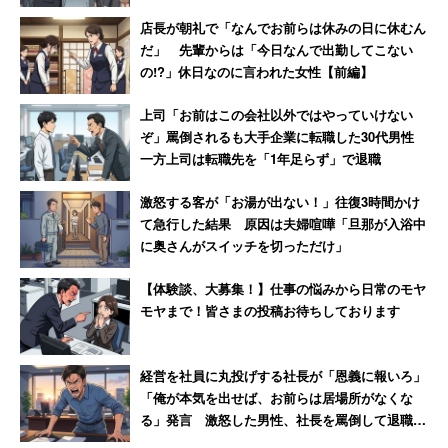
州）の人たちが連邦政府に納める税金を減らした
店長が朝礼で「なんでお前らは休みの日に休むん
ら、赤い州の人たちは破滅する」
だ」 先輩からは「今日なんで出勤してこない
の!?」休日なのに言われた女性【前編】
と、政治的スタンスと関連させて自己責任論を正当化する
上司「お前はこの会社以外ではやっていけない
ぞ」罵倒されるも大手企業に転職した30代男性
コメントもあった。「貧困は自分の選択の結果」と考える
一方上司は転職先を「1年足らず」で退職
人は多いようだ。
激怒する客が「お湯が出ない！」往復3時間かけ
て急行した結果 原因は夫婦喧嘩「旦那が入浴中
ツイッターでは、記事を読んだ人から「正論過ぎてぐうの
に奥さんがスイッチを切っただけ」
音も出ない」「日本の闇の深さが浮き彫りになった」と、
内容に理解を示す声が多く出ていた。かつて世界2位の経
【体験談、大募集！】仕事の悩みから日常のモヤ
モヤまで！皆さまの投稿お待ちしております
済大国とも呼ばれた日本が貧困率の高い国として引き合い
に出されることに、ショックを感じている人もいた。
経営を社員に丸投げする社長が「恩義に報いろ」
「俺が本気を出せば、お前らは居場所がなくな
る」発言 激怒した男性、社長を罵倒して退職
【後編】