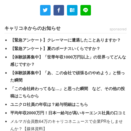
ランス（1.4）と比べても日本は低い部類に入る。薬物中
毒に関する裁判件数も年間1万3000件と、そこまで多くは
ないと指摘していた。
キャリコネからのお知らせ
sponsored
母子家庭・父子家庭の数は全体の約3％で、これはアメリ
【緊急アンケート】クレーマーに遭遇したことありますか？
カよりかなり少ない。就業率も77％と、アメリカの71％
【緊急アンケート】夏のボーナスいくらですか？
より高い。
【体験談募集中】「世帯年収1000万円以上」の世界ってどんな
感じですか？
つまり、保守派の言う「貧困は自己責任」論が正しけれ
【体験談募集中】「あ、この会社で頑張るのやめよう」と悟っ
ば、こうした状況の日本では貧困率は低くなるはずだ。し
た瞬間
かし記事では、そうした予想は誤りだとしている。
「この会社終わってるな…」と思った瞬間 など、その他の投
稿はこちらから
日本の相対的貧困率は15.7％だ。アメリカ（17.8％）より
ユニクロ社員の年収は？給与明細はこちら
はやや低いものの、ドイツ（10.4％）やカナダ
平均年収2000万円！日本一給与が高いキーエンス社員の口コミ
（12.4％）、オーストラリア（12.1％）と比べ高い。日本
メルマガ会員数64万のキャリコネニュースで企業PRをしませ
の貧困率は、先進国の中では比較的高いと言える。さら
んか？【媒体資料】