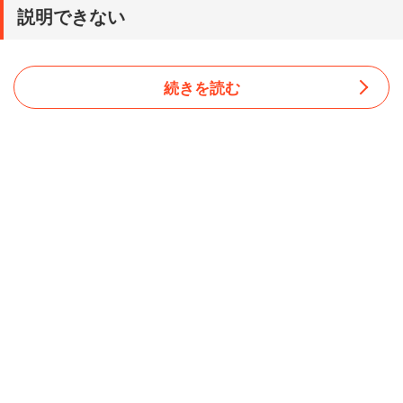
説明できない
続きを読む
記事によると、日本の人口10万人あたりの殺人件数は
0.3。アメリカは5.3で突出して多いが、カナダ（1.7）、フ