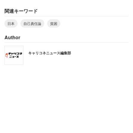
に、子どもの貧困率は14％で、約350万人の子どもがお腹
関連キーワード
を空かせている状況があることも紹介していた。
日本
自己責任論
貧困
これらの事実から、「保守派の言う貧困理論には大きな欠
陥がある」と指摘していた。
Author
キャリコネニュース編集部
海外ネットユーザー「福祉国家こそ貧困を劇
的に減らす唯一の道」
記事を執筆したノア氏は31日、自身のツイッターで記事内
容について補足し、
「貧困は市場経済の自然な結果だ。貧困をどうにか
するには、困難に陥った人をサポートするために介