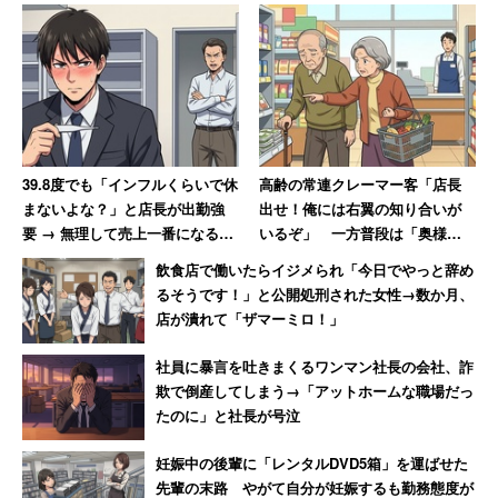
39.8度でも「インフルくらいで休
高齢の常連クレーマー客「店長
まないよな？」と店長が出勤強
出せ！俺には右翼の知り合いが
要 → 無理して売上一番になると
いるぞ」 一方普段は「奥様と
「ずっとインフルでいいんじゃ
一緒だと大人しく買い物」
飲食店で働いたらイジメられ「今日でやっと辞め
ないか？」と言われて激怒した
るそうです！」と公開処刑された女性→数か月、
男性
店が潰れて「ザマーミロ！」
社員に暴言を吐きまくるワンマン社長の会社、詐
欺で倒産してしまう→「アットホームな職場だっ
たのに」と社長が号泣
妊娠中の後輩に「レンタルDVD5箱」を運ばせた
先輩の末路 やがて自分が妊娠するも勤務態度が