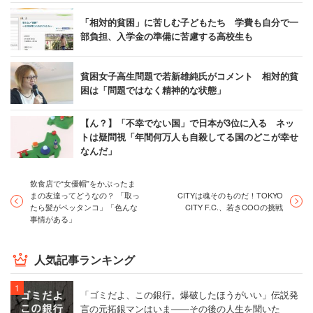
「相対的貧困」に苦しむ子どもたち 学費も自分で一
部負担、入学金の準備に苦慮する高校生も
貧困女子高生問題で若新雄純氏がコメント 相対的貧
困は「問題ではなく精神的な状態」
【ん？】「不幸でない国」で日本が3位に入る ネッ
トは疑問視「年間何万人も自殺してる国のどこが幸せ
なんだ」
飲食店で“女優帽”をかぶったま
まの友達ってどうなの？ 「取っ
CITYは魂そのものだ！TOKYO
たら髪がペッタンコ」「色んな
CITY F.C.、若きCOOの挑戦
事情がある」
人気記事ランキング
「ゴミだよ、この銀行。爆破したほうがいい」伝説発
言の元拓銀マンはいま――その後の人生を聞いた