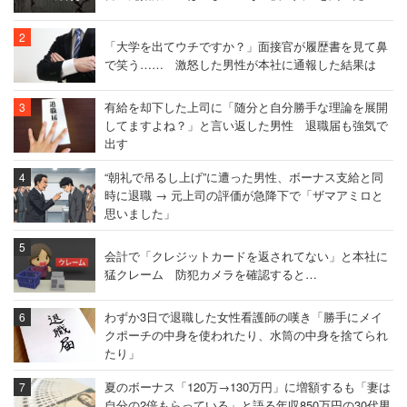
「大学を出てウチですか？」面接官が履歴書を見て鼻
で笑う…… 激怒した男性が本社に通報した結果は
有給を却下した上司に「随分と自分勝手な理論を展開
してますよね？」と言い返した男性 退職届も強気で
出す
“朝礼で吊るし上げ”に遭った男性、ボーナス支給と同
時に退職 → 元上司の評価が急降下で「ザマアミロと
思いました」
会計で「クレジットカードを返されてない」と本社に
猛クレーム 防犯カメラを確認すると…
わずか3日で退職した女性看護師の嘆き「勝手にメイ
クポーチの中身を使われたり、水筒の中身を捨てられ
たり」
夏のボーナス「120万→130万円」に増額するも「妻は
自分の2倍もらっている」と語る年収850万円の30代男