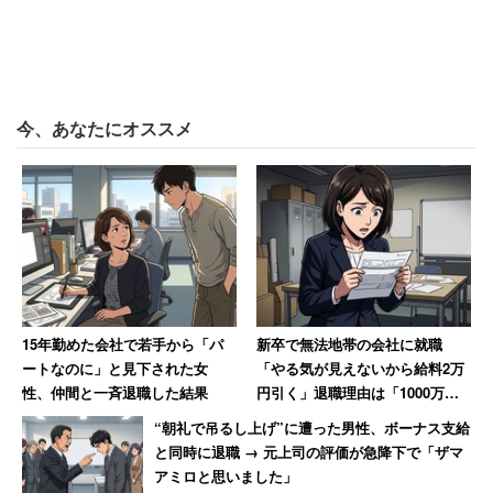
入する必要がある。他に道はない」
と呟いていた。海外掲示板redditにも、記事を読んだ人か
ら「やっぱり福祉国家こそ、貧困を劇的に減らす唯一の道
今、あなたにオススメ
だよ」という書き込みが寄せられていた。
ブルームバーグのフェイスブックには、300件以上のコメ
ントが寄せられている。「貧困は選択の結果じゃなく社会
の傷」というコメントもあったが、中には、
15年勤めた会社で若手から「パ
新卒で無法地帯の会社に就職
「赤い州（編注：共和党を支持する傾向のある州）
ートなのに」と見下された女
「やる気が見えないから給料2万
はアメリカの最貧困州だし、福祉の女王（編注：生
性、仲間と一斉退職した結果
円引く」退職理由は「1000万円
売り上げてボーナス6万円」だっ
活保護を受けながら優雅な生活をしている人）の州
“朝礼で吊るし上げ”に遭った男性、ボーナス支給
た女性【後編】
でもある。彼らは自分達の責任を取るべき」
と同時に退職 → 元上司の評価が急降下で「ザマ
アミロと思いました」
「もし青い州（編注：民主党を支持する傾向のある