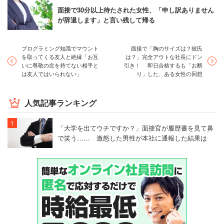
面接で30分以上待たされた女性、「申し訳ありません
が辞退します」と言い残して帰る
プログラミング知識でマウント
面接で「胸のサイズは？彼氏
を取ってくる友人と絶縁「お互
は？」完全アウトな社長にドン
いに尊敬の念を持てない相手と
引き！ 即日合格するも「お断
は友人ではいられない」
り」した、ある女性の回想
人気記事ランキング
「大学を出てウチですか？」面接官が履歴書を見て鼻
で笑う…… 激怒した男性が本社に通報した結果は