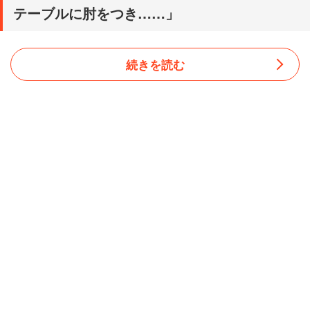
テーブルに肘をつき……」
続きを読む
1971年から74年生まれは「第二次ベビーブーム世代」と
言われ、団塊世代の次に人口が多かったことから就職だけ