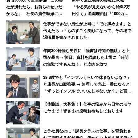
社が潰れたら、お前らのせいだ
「やる気が見えないから給料2万
からな」 社長の責任転嫁に絶
円引く」退職理由は「1000万円
句【前編】
売り上げてボーナス6万円」だっ
仕事ができない男性が上司に「では辞めます」と
た女性【後編】
伝えたら→「ものすごく笑顔になって、その場で
退職届を書かされました」
年間300冊読む男性に「読書は時間の無駄」と上
司が暴言→ 後日、資料を誤読した上司に「時間
の無駄ですもんね！」と皮肉を放つ
39.8度でも「インフルくらいで休まないよな？」
と店長が出勤強要 → 無理して売上一番になると
「ずっとインフルでいいんじゃないか？」と言わ
れて激怒した男性
【体験談、大募集！】仕事の悩みから日常のモヤ
モヤまで！皆さまの投稿お待ちしております
ヒラ社員なのに「課長クラスの仕事」を背負わさ
れて疲弊する40代男性 働かない上司を見て気づ