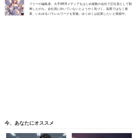
フリーの編集者。大手WEBメディアをはじめ複数の会社で正社員として勤
「質問もひどいものでした。一通りの自己紹介、自己
務したのち、会社員に向いていないとようやく気づく。副業ではなく複
業、いわゆるパラレルワークを実施。ゆくゆくは起業したいと模索中。
PR、志望理由を答えた後、『お父さんの出身校は？ 学
部は？ どこの会社？ 役職は？』。母親についても同じ
質問」
さらに兄弟、姉妹についても「どこの大学？ 学部は？
学科は？」と根掘り葉掘り聞かれたという。今ではこうし
た仕事の適性に関係のない質問は不適切だとされている
が、当時はそうした認識がなかったようだ。
「採用に不利に思われる事を探り、また受け答えのミスを
誘い不採用になる事を納得させる既成事実を作るためのも
のだったのでしょう」
今、あなたにオススメ
結果、不採用だったという男性。だが数年後、むしろ採用
されなくて良かったと思う出来事が起きた。