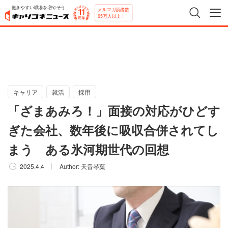
働きやすい職場を増やそう
メルマガ読者数
65万人以上！
キャリア
就活
採用
「ざまあみろ！」面接の対応がひどす
ぎた会社、数年後に吸収合併されてし
まう ある氷河期世代の回想
2025.4.4
Author:
天音琴葉