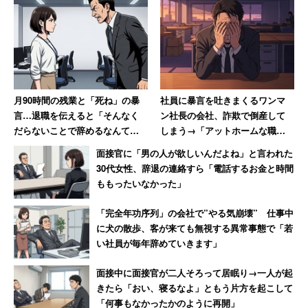
「その会社は債権放棄して弱体化したような会社に吸収さ
れて消滅しました。ざまあみろ！ ってところです」
一方で、この会社に大学の先輩が勤めていて、会社訪問の
月90時間の残業と「死ね」の暴
社員に暴言を吐きまくるワンマ
際に「遠くからよく来てくれたね」と出迎えてくれ、帰り
言…退職を伝えると「そんなく
ン社長の会社、詐欺で倒産して
だらないことで辞めるなんて」
しまう→「アットホームな職場
際には「気を付けて帰ってね、教授によろしく」と見送っ
→10年後、会社は倒産
だったのに」と社長が号泣
てくれたという。
面接官に「男の人が欲しいんだよね」と言われた
30代女性、辞退の連絡すら「電話するお金と時間
ももったいなかった」
「たった一人私の訪問を歓迎してくれていたあの社員の方
のその後だけは今でも案じています」
「完全年功序列」の会社で”やる気崩壊” 仕事中
に犬の散歩、客が来ても無視する異常事態で「若
い社員が毎年辞めていきます」
30年ほど前の出来事だ。会社が吸収合併した時には大変な
思いをしたかもしれないが、心根の優しい先輩だから、き
面接中に面接官が二人そろって居眠り→一人が起
っと良い人生を歩んでいることだろう。
きたら「おい、寝るなよ」ともう片方を起こして
「何事もなかったかのように再開」