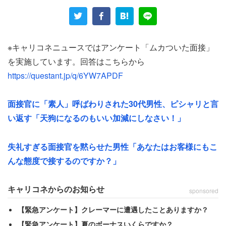
でなく大学受験も厳しかった。
「大学入試の頃はバブル景気で受験者数は今の何倍だった
のでしょうか？ やっとの事で『受験戦争』を突破したら
※キャリコネニュースではアンケート「ムカついた面接」
バブル崩壊……」
を実施しています。回答はこちらから
https://questant.jp/q/6YW7APDF
生まれた時代は選べないものだが、あと数年早かったらと
思ったに違いない。そんな男性が受けたある採用面接での
面接官に「素人」呼ばわりされた30代男性、ピシャリと言
こと。
い返す「天狗になるのもいい加減にしなさい！」
「気合を入れて入室する自分に対して5人の面接担当者の
失礼すぎる面接官を黙らせた男性「あなたはお客様にもこ
雰囲気が対照的なのは瞬時に感じました」
んな態度で接するのですか？」
面接担当者らはやる気がなかったということだろう。
キャリコネからのお知らせ
sponsored
【緊急アンケート】クレーマーに遭遇したことありますか？
「メインで問いかけをしてくる面接官以外は、椅子に浅く
【緊急アンケート】夏のボーナスいくらですか？