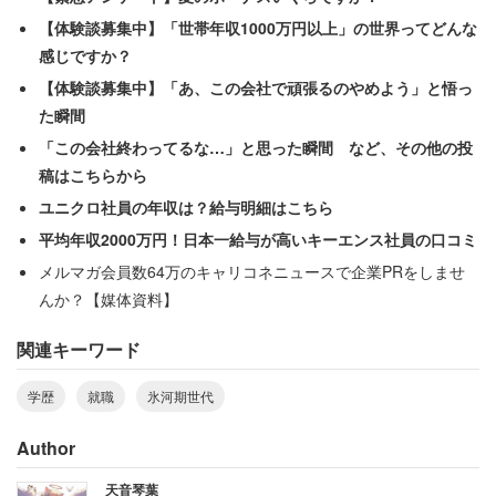
腰掛けお尻を前にずらし体勢は天井を見上げるほど、テー
【体験談募集中】「世帯年収1000万円以上」の世界ってどんな
ブルに肘をつき手元にある私についての資料にも見るふり
感じですか？
はしているけど関心がないのはすぐにわかります」
【体験談募集中】「あ、この会社で頑張るのやめよう」と悟っ
た瞬間
当時は今と逆で新卒採用は買い手市場だった。こういう失
「この会社終わってるな…」と思った瞬間 など、その他の投
礼な対応をする面接官は珍しくなかったようだ。
稿はこちらから
ユニクロ社員の年収は？給与明細はこちら
平均年収2000万円！日本一給与が高いキーエンス社員の口コミ
「受け答えのミスを誘い不採用になる事を納
メルマガ会員数64万のキャリコネニュースで企業PRをしませ
得させる既成事実を作るためのものだったの
んか？【媒体資料】
でしょう」
関連キーワード
途中で女性社員が入室してきて、面接官たちの前にアイス
学歴
就職
氷河期世代
コーヒーを出したという。すると自分たちだけ優雅にアイ
Author
スコーヒーを飲みながら面接をしたそうだ。
天音琴葉