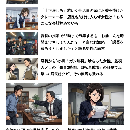
「土下座しろ」若い女性店員の頭にお茶を掛けた
クレーマー客 店長も助けに入らず女性は「もう
こんな会社辞めてやる」
課長の指示で22時まで残業するも「お前こんな時
間まで何してたんだ？」と言われ激怒 「課長を
殴ろうとしました」と語る男性の結末
店長から3か月「ガン無視」喰らった女性、監視
カメラの「暴言2時間、自転車破壊」の証拠で反
撃 → 店長はクビ、その後店も潰れる
負債5000万で全員解雇「この会
新卒で無法地帯の会社に就職