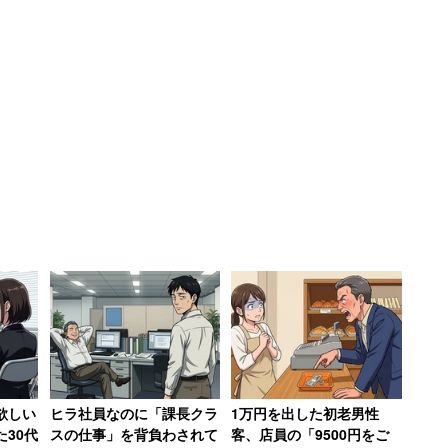
面談の2回、年4回の面談を管理職の皆さんに課して
同時に行っているケースもあり、実際には年2回しか
会が多かった平成初期まででしたら、年2回の面談で
せんが、働き方改革やリモートワークが推奨される現代
完するコミュニケーションシステムが必要になります。
す。1ON1ミーティングをMBOに連動させていくので
欲しい
ヒラ社員なのに「課長クラ
1万円を出した初老男性
30代
スの仕事」を背負わされて
客、店員の「9500円をご