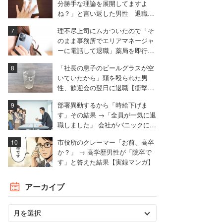
分勝手な理論を展開してますよ
ね？」と言い返した男性 退職届
も強気で出す
理不尽上司にムカついたので「そ
のまま事務所でエリアマネージャ
ーに電話して退職」薬局を即行で
辞めた女性【後編】
「社長の息子のビールグラスが空
いていたから」頭を殴られた男
性、歓迎会の翌日に退職【衝撃エ
ピソード振り返り再配信】
部署異動するから「時給下げま
す」その結果 →「全員が一気に退
職しました」 会社がパニックに陥
った話
市役所のクレーマー「お前、高卒
か？」 → 高学歴男性が「院卒で
す」と答えた結果【実録マンガ】
アーカイブ