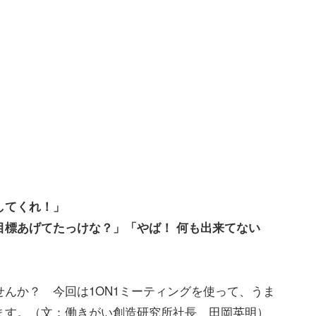
してくれ！」
目標あげてたっけな？」「やば！ 何も出来てない
んか？ 今回は1ON1ミーティングを使って、うま
ます。（文：働きがい創造研究所社長 田岡英明）