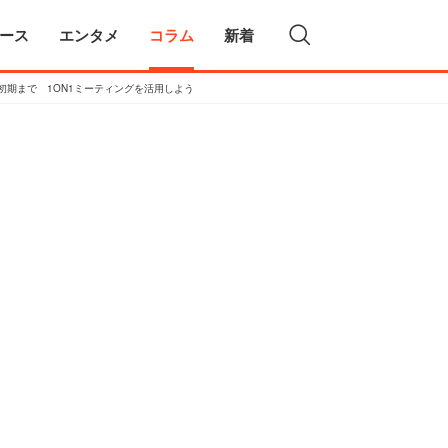
ース
エンタメ
コラム
新着
初期まで 1ON1ミーティングを活用しよう