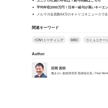
ユニクロ社員の年収は？給与明細はこちら
平均年収2000万円！日本一給与が高いキーエ
メルマガ会員数64万のキャリコネニュースで企
目標管理（MBO)は、P.F.ドラッカー
り入れられていますが、ドラッガーの想
関連キーワード
1ON1ミーティング
MBO
コミュニケー
ドラッガーは、この概念を目的や目標に
います。しかし、実際は従業員管理の一
Author
ションを向上させるものにはなっていま
た目標をすぐ忘れてしまう状況になって
田岡 英明
働きがい創造研究所 取締役社長／Feel Wo
コミュニケーション不足
MBOが機能しない一番大きな理由は、