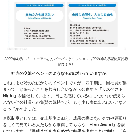
2022年4月にリニューアルしたパーパスとミッション（2024年3月期決算説明
資料より）
――社内の交流イベントのようなものは行っていますか
。
これはまだ始めたばかりのイベントですが、四半期に１回社員が集
まって、頑張ったことを共有し合いながら会食する
「リスペクト
Night」
を開催しています。日ごろ感じているのになかなか伝えら
れない他の社員への賞賛の気持ちが、もう少し表に出ればいいなと
思って始めました。
表彰制度としては、売上基準に加え、成果の裏にある努力や頑張り
を近くで見ている人たちから推薦してもらう
「Hero Award」
を設
けています。
「最後まであきらめずに結果を出すことに貪欲」「自