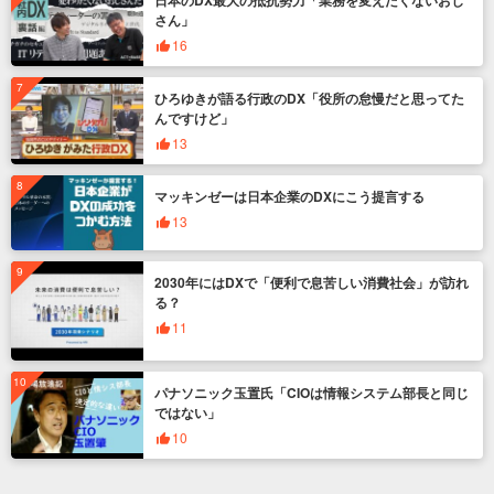
日本のDX最大の抵抗勢力「業務を変えたくないおじ
さん」
16
ひろゆきが語る行政のDX「役所の怠慢だと思ってた
んですけど」
13
マッキンゼーは日本企業のDXにこう提言する
13
2030年にはDXで「便利で息苦しい消費社会」が訪れ
る？
11
パナソニック玉置氏「CIOは情報システム部長と同じ
ではない」
10