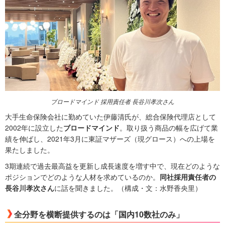
ブロードマインド 採用責任者 長谷川孝次さん
大手生命保険会社に勤めていた伊藤清氏が、総合保険代理店として
2002年に設立した
ブロードマインド
。取り扱う商品の幅を広げて業
績を伸ばし、2021年3月に東証マザーズ（現グロース）への上場を
果たしました。
3期連続で過去最高益を更新し成長速度を増す中で、現在どのような
ポジションでどのような人材を求めているのか。
同社採用責任者の
長谷川孝次さん
に話を聞きました。（構成・文：水野香央里）
全分野を横断提供するのは「国内10数社のみ」