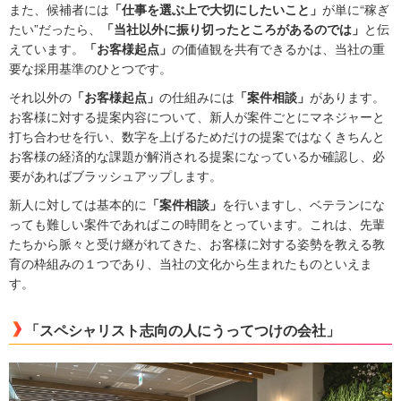
また、候補者には
「仕事を選ぶ上で大切にしたいこと」
が単に“稼ぎ
たい”だったら、
「当社以外に振り切ったところがあるのでは」
と伝
えています。
「お客様起点」
の価値観を共有できるかは、当社の重
要な採用基準のひとつです。
それ以外の
「お客様起点」
の仕組みには
「案件相談」
があります。
お客様に対する提案内容について、新人が案件ごとにマネジャーと
打ち合わせを行い、数字を上げるためだけの提案ではなくきちんと
お客様の経済的な課題が解消される提案になっているか確認し、必
要があればブラッシュアップします。
新人に対しては基本的に
「案件相談」
を行いますし、ベテランにな
っても難しい案件であればこの時間をとっています。これは、先輩
たちから脈々と受け継がれてきた、お客様に対する姿勢を教える教
育の枠組みの１つであり、当社の文化から生まれたものといえま
す。
「スペシャリスト志向の人にうってつけの会社」