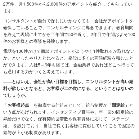
2万件、月1,500件から2,000件のアポイントを紹介してもらってい
ます。
コンサルタントが自分で探しにいかなくても、会社がアポイントを
確保していることで、コンサルティングに専念できます。教育期間
を終えて現場に出てから半年間で50件近く、2年目で年間およそ100
件のお客様との商談を経験します。
電話を100件かけて商談アポイントがようやく1件取れるか取れない
か、といったやり方と比べると、格段に多くの商談経験を積むこと
ができます。入社5～6年も経てば、金融業界であればどこへ行って
も通用する力がつくと考えています。
――とはいえ、会社が高い目標を目指し、コンサルタントが高い給
料が欲しいとなると、お客様が二の次になる、ということはないの
でしょうか。
「お客様起点」
を徹底する仕組みとして、給与制度が
「固定給」
と
いう点があげられます。インセンティブ賞与や、年一回の固定給の
昇給だけでなく、保有契約世帯数や保有資格に応じて「ステージ
給」 を設けており、当社で長くお客様に貢献していくことで固定の
給与が上がる制度があります。