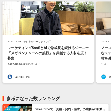
2025.11.25
デジタルマーケティング
2025.11
マーケティングSaaSとAIで急成長を続けるジーニー
ノー
「メガベンチャーへの挑戦」を共創する人材を広く
なス
募集
材を
GENIEE Brand Movie
より
より
GENIEE, Inc.
Ya
参考になった数ランキング
Salesforceで「見積・契約・請求」の業務が8割減っ