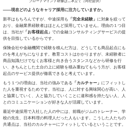
ブロードマインド研修は二本立て（同社提供）
――現在どのようなキャリア採用に注力していますか。
新卒はもちろんですが、中途採用も
「完全未経験」
に対象を絞って
おり、金融業界経験者はほとんど採用していません。理由の１つ目
は、当社が
「お客様起点」
での金融コンサルティングサービスの提
供を目指しているからです。
保険会社や金融機関で経験を積んだ方は、どうしても商品起点にも
のを考えがちになります。教育コストはかかりますが、未経験者に
商品知識だけでなくお客様と向き合うスタンスなどから研修を行
い、きちんとした土台の上に経験を積み重ねてもらう方が、お客様
起点のサービス提供が徹底できると考えています。
もう１つの理由は、当社の強みである
「カルチャー」
にフィットし
た人を重視するためです。当社は、人に対する興味関心が高い、人
と協業していく、人と協力していくことに違和感を持たない人、人
とのコミュニケーションが好きな人が活躍しています。
最近中途採用で入社した人の中には、前職がジムのトレーナー、学
校の先生、日本料理の料理人だった人もいます。こうした人たちの
共通点は、当社のカルチャーにフィットしているということです。