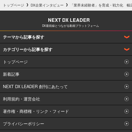
トップページ
DX企業インタビュー
「業界未経験者」を育成・戦力化 幅
NEXT DX LEADER
DX最前線とつながる動画プラットフォーム
テーマから記事を探す
カテゴリーから記事を探す
DX企業インタビュー
トップページ
企業の事例からDXを学ぶ
DXとは何か解説
新着記事
製造業のDX
DX人材の獲得育成策
NEXT DX LEADER 創刊にあたって
NEXT DX LEADER オリジナル
IoT
利用規約・運営会社
DXで何ができるのか
IT業のDX
著作権・商標権・リンク・フィード
DXとは何か
UI/UXデザイナー
プライバシーポリシー
DX人材の職種とスキル
アーキテクト