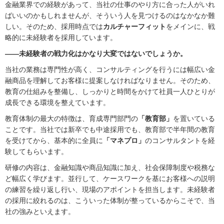
金融業界での経験があって、当社の仕事のやり方に合った人がいれ
ばいいのかもしれませんが、そういう人を見つけるのはなかなか難
しい。そのため、採用時点では
カルチャーフィット
をメインに、戦
略的に未経験者を採用しています。
――未経験者の戦力化はかなり大変ではないでしょうか。
当社の業務は専門性が高く、コンサルティングを行うには幅広い金
融商品を理解してお客様に提案しなければなりません。そのため、
教育の仕組みを整備し、しっかりと時間をかけて社員一人ひとりが
成長できる環境を整えています。
教育体制の最大の特徴は、育成専門部門の
「教育部」
を置いている
ことです。当社では新卒でも中途採用でも、教育部で半年間の教育
を受けてから、基本的に全員に
「マネプロ」
のコンサルタントを経
験してもらいます。
研修の内容は、金融知識や商品知識に加え、社会保障制度や税務な
ど幅広く学びます。並行して、ケースワークを基にお客様への説明
の練習を繰り返し行い、現場のアポイントを担当します。未経験者
の採用に絞れるのは、こういった体制が整っているからこそで、当
社の強みといえます。