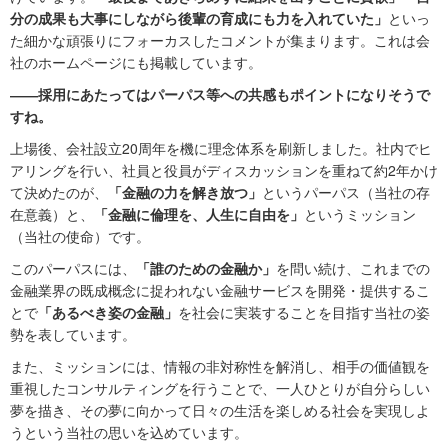
分の成果も大事にしながら後輩の育成にも力を入れていた」
といっ
た細かな頑張りにフォーカスしたコメントが集まります。これは会
社のホームページにも掲載しています。
――採用にあたってはパーパス等への共感もポイントになりそうで
すね。
上場後、会社設立20周年を機に理念体系を刷新しました。社内でヒ
アリングを行い、社員と役員がディスカッションを重ねて約2年かけ
て決めたのが、
「金融の力を解き放つ」
というパーパス（当社の存
在意義）と、
「金融に倫理を、人生に自由を」
というミッション
（当社の使命）です。
このパーパスには、
「誰のための金融か」
を問い続け、これまでの
金融業界の既成概念に捉われない金融サービスを開発・提供するこ
とで
「あるべき姿の金融」
を社会に実装することを目指す当社の姿
勢を表しています。
また、ミッションには、情報の非対称性を解消し、相手の価値観を
重視したコンサルティングを行うことで、一人ひとりが自分らしい
夢を描き、その夢に向かって日々の生活を楽しめる社会を実現しよ
うという当社の思いを込めています。