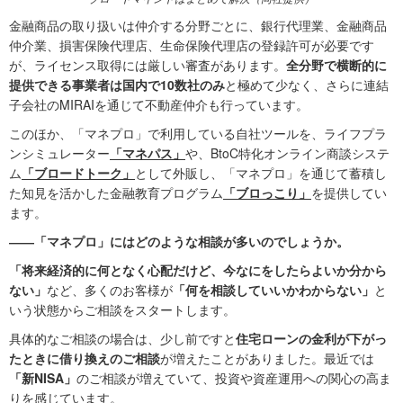
金融商品の取り扱いは仲介する分野ごとに、銀行代理業、金融商品
仲介業、損害保険代理店、生命保険代理店の登録許可が必要です
が、ライセンス取得には厳しい審査があります。
全分野で横断的に
提供できる事業者は国内で10数社のみ
と極めて少なく、さらに連結
子会社のMIRAIを通じて不動産仲介も行っています。
このほか、「マネプロ」で利用している自社ツールを、ライフプラ
ンシミュレーター
「マネパス」
や、BtoC特化オンライン商談システ
ム
「ブロードトーク」
として外販し、「マネプロ」を通じて蓄積し
た知見を活かした金融教育プログラム
「ブロっこり」
を提供してい
ます。
――「マネプロ」にはどのような相談が多いのでしょうか。
「将来経済的に何となく心配だけど、今なにをしたらよいか分から
ない」
など、多くのお客様が
「何を相談していいかわからない」
と
いう状態からご相談をスタートします。
具体的なご相談の場合は、少し前ですと
住宅ローンの金利が下がっ
たときに借り換えのご相談
が増えたことがありました。最近では
「新NISA」
のご相談が増えていて、投資や資産運用への関心の高ま
りを感じています。