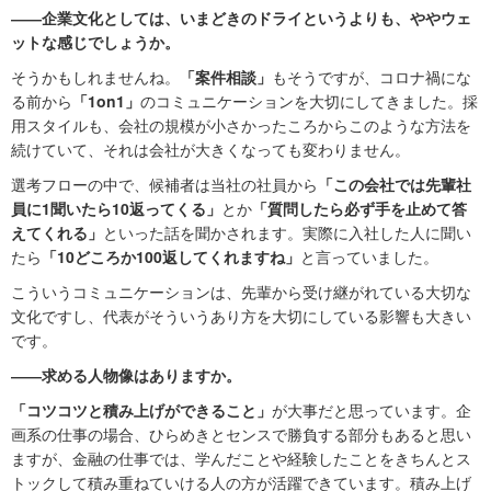
――企業文化としては、いまどきのドライというよりも、ややウェ
ットな感じでしょうか。
そうかもしれませんね。
「案件相談」
もそうですが、コロナ禍にな
る前から
「1on1」
のコミュニケーションを大切にしてきました。採
用スタイルも、会社の規模が小さかったころからこのような方法を
続けていて、それは会社が大きくなっても変わりません。
選考フローの中で、候補者は当社の社員から
「この会社では先輩社
員に1聞いたら10返ってくる」
とか
「質問したら必ず手を止めて答
えてくれる」
といった話を聞かされます。実際に入社した人に聞い
たら
「10どころか100返してくれますね」
と言っていました。
こういうコミュニケーションは、先輩から受け継がれている大切な
文化ですし、代表がそういうあり方を大切にしている影響も大きい
です。
――求める人物像はありますか。
「コツコツと積み上げができること」
が大事だと思っています。企
画系の仕事の場合、ひらめきとセンスで勝負する部分もあると思い
ますが、金融の仕事では、学んだことや経験したことをきちんとス
トックして積み重ねていける人の方が活躍できています。積み上げ