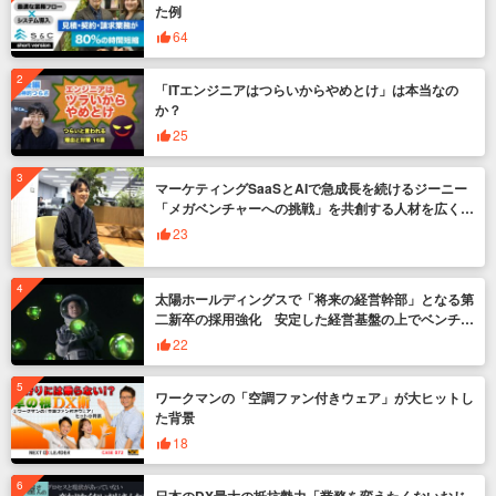
た例
64
「ITエンジニアはつらいからやめとけ」は本当なの
か？
25
マーケティングSaaSとAIで急成長を続けるジーニー
「メガベンチャーへの挑戦」を共創する人材を広く募
集
23
太陽ホールディングスで「将来の経営幹部」となる第
二新卒の採用強化 安定した経営基盤の上でベンチャ
ー企業のように挑戦
22
ワークマンの「空調ファン付きウェア」が大ヒットし
た背景
18