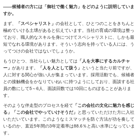
――候補者の方には「御社で働く魅力」をどのように説明していま
すか。
まず、
「スペシャリスト」
の会社として、ひとつのことをきちんと
極めていける土壌があると伝えています。当社の育成の環境は整っ
ており、職人的なスキルを身につけてスペシャリストに、しかも最
短でなれる環境があります。そういう志向を持っている人には、う
ってつけの会社ではないでしょうか。
もうひとつ、当社らしい魅力としては
「人を大事にするカルチャ
ー」
があります。
「人を人として扱う」
というと当たり前ですが、
人に対する関心が強い人が集まっています。採用活動でも、候補者
との接触機会をかなりていねいに持つようにしており、面談する社
員の数にして5～6人、面談回数では10回にものぼることがありま
す。
そのような伴走型のプロセスを経て
「この会社の文化に魅力を感じ
る」「この会社でやっていけそうだ」
と思っていただけた方に入社
いただいています。このようなミスマッチを防ぐ方法が功を奏して
いるのか、直近5年間の3年定着率は88.6％と高い水準になっていま
す。