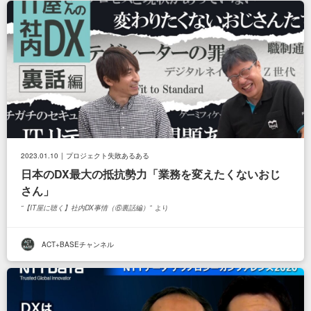
2023.01.10
プロジェクト失敗あるある
日本のDX最大の抵抗勢力「業務を変えたくないおじ
さん」
【IT屋に聴く】社内DX事情（⑥裏話編）
より
ACT+BASEチャンネル