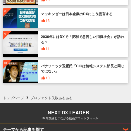
マッキンゼーは日本企業のDXにこう提言する
13
2030年にはDXで「便利で息苦しい消費社会」が訪れ
る？
11
パナソニック玉置氏「CIOは情報システム部長と同じ
ではない」
10
トップページ
プロジェクト失敗あるある
NEXT DX LEADER
DX最前線とつながる動画プラットフォーム
テーマから記事を探す