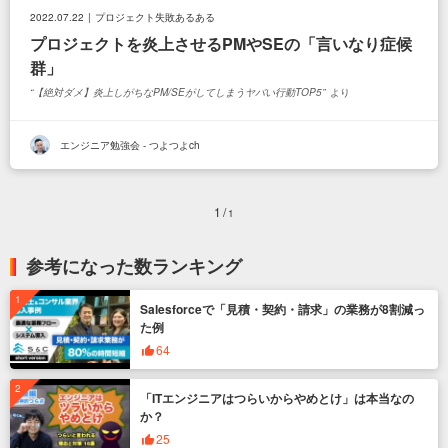
2022.07.22
プロジェクト失敗あるある
プロジェクトを炎上させるPMやSEの「言いなり症候
群」
【絶対ダメ】炎上しがちなPM/SEがしてしまうヤバい行動TOP5
より
エンジニア勉強会 - つよつよch
1
1
参考になった数ランキング
Salesforceで「見積・契約・請求」の業務が8割減っ
た例
64
「ITエンジニアはつらいからやめとけ」は本当なの
か？
25