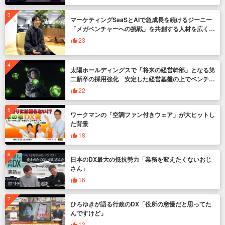
マーケティングSaaSとAIで急成長を続けるジーニー
「メガベンチャーへの挑戦」を共創する人材を広く募
集
23
太陽ホールディングスで「将来の経営幹部」となる第
二新卒の採用強化 安定した経営基盤の上でベンチャ
ー企業のように挑戦
22
ワークマンの「空調ファン付きウェア」が大ヒットし
た背景
18
日本のDX最大の抵抗勢力「業務を変えたくないおじ
さん」
16
ひろゆきが語る行政のDX「役所の怠慢だと思ってた
んですけど」
13