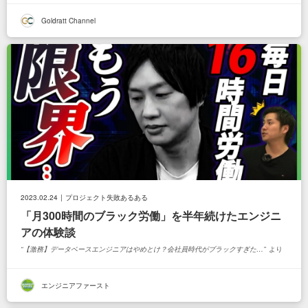
Goldratt Channel
ジニア
2023.02.24
プロジェクト失敗あるある
「月300時間のブラック労働」を半年続けたエンジニ
アの体験談
【激務】データベースエンジニアはやめとけ？会社員時代がブラックすぎた…
より
エンジニアファースト