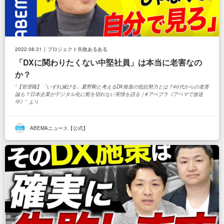
2022.08.31
プロジェクト失敗あるある
「DXに関わりたくない中堅社員」は本当に老害なの
か？
【管理職】「いずれ滅びる」夏野剛と考えるDX推進の抵抗勢力とは？40代からの老害
論も？日本企業がデジタル化に舵を切れない実情を語る｜#アベプラ《アベマで放送
中》
より
ABEMAニュース【公式】