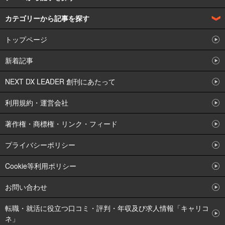
カテゴリーから記事を探す
DX企業インタビュー
トップページ
企業の事例からDXを学ぶ
DXとは何か解説
新着記事
製造業のDX
DX人材の獲得育成策
NEXT DX LEADER 創刊にあたって
NEXT DX LEADER オリジナル
IoT
利用規約・運営会社
DXで何ができるのか
IT業のDX
著作権・商標権・リンク・フィード
DXとは何か
UI/UXデザイナー
プライバシーポリシー
DX人材の職種とスキル
アーキテクト
Cookie等利用ポリシー
DX失敗あるある＆成功のコツ
エンジニア/プログラマ
お問い合わせ
クラウド(SaaS/PaaS/IaaS)
転職・就活に役立つ口コミ・評判・年収及び求人情報「キャリコ
コンサルファームの提言
ネ」