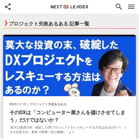
共有
検索
プロジェクト失敗あるある 記事一覧
て
ド
2023.11.15
プロジェクト失敗あるある
そのDXは「コンピューター屋さんを儲けさせてしま
う」だけではないか？
莫大な投資の末、破綻したDXプロジェクトをレスキューする方法はあるのか？(「ト
ヨタ生産方式」著者 大野耐一氏の警鐘）
より