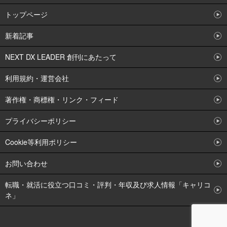
トップページ
企業の事例からDXを学ぶ
DXとは何か解説
新着記事
製造業のDX
DX人材の獲得育成策
NEXT DX LEADER 創刊にあたって
NEXT DX LEADER オリジナル
IoT
利用規約・運営会社
DXで何ができるのか
IT業のDX
著作権・商標権・リンク・フィード
DXとは何か
UI/UXデザイナー
プライバシーポリシー
DX人材の職種とスキル
アーキテクト
Cookie等利用ポリシー
DX失敗あるある＆成功のコツ
エンジニア/プログラマ
お問い合わせ
クラウド(SaaS/PaaS/IaaS)
転職・就活に役立つ口コミ・評判・年収及び求人情報「キャリコ
コンサルファームの提言
ネ」
サービス業のDX