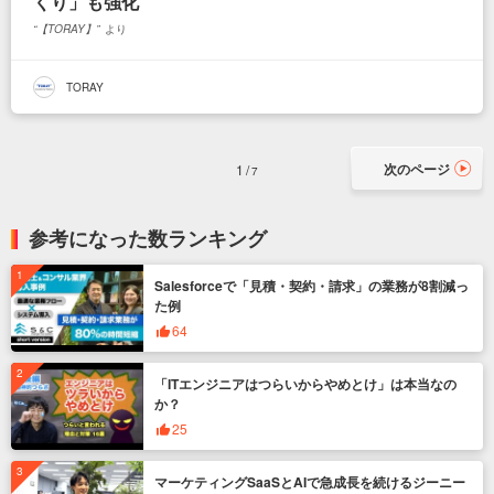
くり」も強化
【TORAY】
より
TORAY
次のページ
1
7
参考になった数ランキング
Salesforceで「見積・契約・請求」の業務が8割減っ
た例
64
「ITエンジニアはつらいからやめとけ」は本当なの
か？
25
マーケティングSaaSとAIで急成長を続けるジーニー