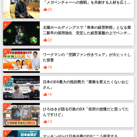
「メガベンチャーへの挑戦」を共創する人材を広く募
集
23
太陽ホールディングスで「将来の経営幹部」となる第
二新卒の採用強化 安定した経営基盤の上でベンチャ
ー企業のように挑戦
22
ワークマンの「空調ファン付きウェア」が大ヒットし
た背景
18
日本のDX最大の抵抗勢力「業務を変えたくないおじ
さん」
16
ひろゆきが語る行政のDX「役所の怠慢だと思ってた
んですけど」
13
マッキンゼーは日本企業のDXにこう提言する