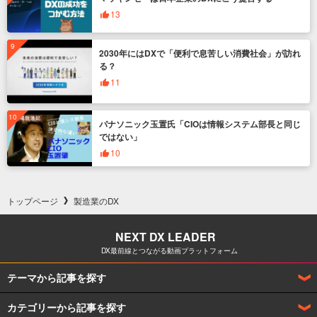
13
2030年にはDXで「便利で息苦しい消費社会」が訪れ
る？
11
パナソニック玉置氏「CIOは情報システム部長と同じ
ではない」
10
トップページ
製造業のDX
NEXT DX LEADER
DX最前線とつながる動画プラットフォーム
テーマから記事を探す
カテゴリーから記事を探す
DX企業インタビュー