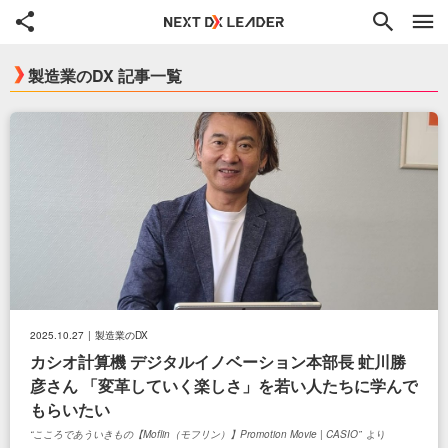
共有
検索
製造業のDX 記事一覧
て
ド
2025.10.27
製造業のDX
カシオ計算機 デジタルイノベーション本部長 虻川勝
彦さん 「変革していく楽しさ」を若い人たちに学んで
もらいたい
こころであういきもの【Moflin（モフリン）】Promotion Movie | CASIO
より