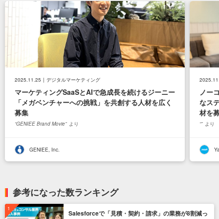
2025.11.25
デジタルマーケティング
2025.11
マーケティングSaaSとAIで急成長を続けるジーニー
ノー
「メガベンチャーへの挑戦」を共創する人材を広く
なス
募集
材を
GENIEE Brand Movie
より
より
GENIEE, Inc.
Ya
参考になった数ランキング
Salesforceで「見積・契約・請求」の業務が8割減っ