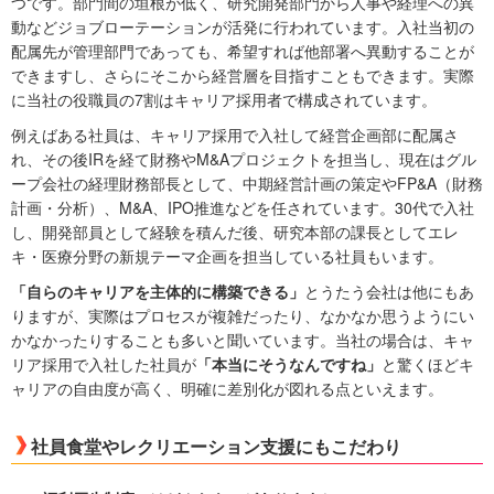
つです。部門間の垣根が低く、研究開発部門から人事や経理への異
動などジョブローテーションが活発に行われています。入社当初の
配属先が管理部門であっても、希望すれば他部署へ異動することが
できますし、さらにそこから経営層を目指すこともできます。実際
に当社の役職員の7割はキャリア採用者で構成されています。
例えばある社員は、キャリア採用で入社して経営企画部に配属さ
れ、その後IRを経て財務やM&Aプロジェクトを担当し、現在はグル
ープ会社の経理財務部長として、中期経営計画の策定やFP&A（財務
計画・分析）、M&A、IPO推進などを任されています。30代で入社
し、開発部員として経験を積んだ後、研究本部の課長としてエレ
キ・医療分野の新規テーマ企画を担当している社員もいます。
「自らのキャリアを主体的に構築できる」
とうたう会社は他にもあ
りますが、実際はプロセスが複雑だったり、なかなか思うようにい
かなかったりすることも多いと聞いています。当社の場合は、キャ
リア採用で入社した社員が
「本当にそうなんですね」
と驚くほどキ
ャリアの自由度が高く、明確に差別化が図れる点といえます。
社員食堂やレクリエーション支援にもこだわり