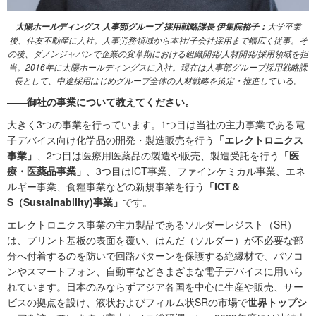
大学卒業
太陽ホールディングス 人事部グループ 採用戦略課長 伊集院裕子：
後、住友不動産に入社。人事労務領域から本社/子会社採用まで幅広く従事。そ
の後、ダノンジャパンで企業の変革期における組織開発/人材開発/採用領域を担
当。2016年に太陽ホールディングスに入社。現在は人事部グループ採用戦略課
長として、中途採用はじめグループ全体の人材戦略を策定・推進している。
――御社の事業について教えてください。
大きく3つの事業を行っています。1つ目は当社の主力事業である電
子デバイス向け化学品の開発・製造販売を行う
「エレクトロニクス
事業」
、2つ目は医療用医薬品の製造や販売、製造受託を行う
「医
療・医薬品事業」
、3つ目はICT事業、ファインケミカル事業、エネ
ルギー事業、食糧事業などの新規事業を行う
「ICT＆
S（Sustainability)事業」
です。
エレクトロニクス事業の主力製品であるソルダーレジスト（SR）
は、プリント基板の表面を覆い、はんだ（ソルダー）が不必要な部
分へ付着するのを防いで回路パターンを保護する絶縁材で、パソコ
ンやスマートフォン、自動車などさまざまな電子デバイスに用いら
れています。日本のみならずアジア各国を中心に生産や販売、サー
ビスの拠点を設け、液状およびフィルム状SRの市場で
世界トップシ