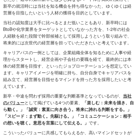
新卒の就活時には当社を知る機会を持ち得なかった、ゆくゆくは経
営層を目指したいという人材の獲得を目的としています。
当社の認知度は大手に比べるとまだ低いこともあり、新卒時には
BtoBや化学業界をターゲットとしていなかった方を、1-2年の社会
人経験を経た段階で幹部候補として採用しようという取り組みで、
将来的には次世代の経営層を担っていただきたいと考えています。
キャリアパスの一例としては、企業組織全体を知るために人事や経
理からスタートし、経営企画や子会社の要職を経て、最終的には本
体の経営層を目指す、といったジョブローテーションを想定してい
ます。キャリアイメージを明確に持ち、自分自身でキャリアパスを
組み立て、経営層を目指せるマインドを持った方を採用したいと考
えています。
新卒・中途を問わず採用の重要な判断基準となっているのが、
当社
のバリュー
として掲げている4つの要素、
「楽しむ：未来を描き、自
ら動く。」「誠実：素直に向き合う。将来に誇れる判断をする。」
「スピード：まず動く。先駆ける。」「コミュニケーション：相手
の想いを聴く。意思を言葉にして伝える。」
です。
こういったバリューに共感してもらえるか、高いマインドセットが