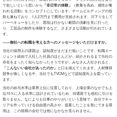
て欲しいという思いから
「非日常の体験」
（教養を高め、感性が養
われる活動）をコンセプトにしています。チームビルディングの役
割も兼ねており、1人2万円まで費用が支給されます。川下りをして
バーベキューをしたり、普段は行かない劇団の演劇を見に行った
り、工芸品の制作を体験するなど、さまざまな活動が行われていま
す。
――御社への転職を考える方へのメッセージをいただけますか。
当社の採用上の課題は、認知度がまだまだ低いことです。転職エー
ジェント経由で入社した社員のほとんどが、紹介されるまで当社の
存在をまったく知らなかったそうですが、みなさん入社されると、
「こんないい会社があったのか」
と口を揃えてくれます。人材獲得
競争が激しくなる中、当社でもTVCMなどで認知度向上を図ってい
ます。
当社の給与水準は業界上位に位置しており、上場企業のなかでも上
位10％に入る水準に設計されているため、待遇面でも他社に引けを
取りません。なによりも仕事のやりがいという意味で、自分でキャ
リアを作っていける自由度の高さや、提案したことを形にできる環
境は、この規模の会社では他になかなか見られません。