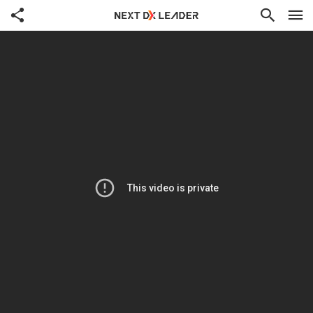
共有
検索
て
ド