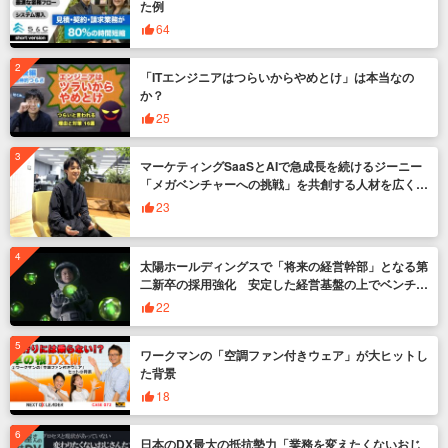
た例
64
「ITエンジニアはつらいからやめとけ」は本当なの
か？
25
マーケティングSaaSとAIで急成長を続けるジーニー
「メガベンチャーへの挑戦」を共創する人材を広く募
集
23
太陽ホールディングスで「将来の経営幹部」となる第
二新卒の採用強化 安定した経営基盤の上でベンチャ
ー企業のように挑戦
22
ワークマンの「空調ファン付きウェア」が大ヒットし
た背景
18
日本のDX最大の抵抗勢力「業務を変えたくないおじ