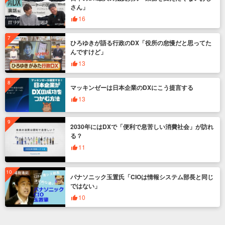
さん」
16
ひろゆきが語る行政のDX「役所の怠慢だと思ってた
んですけど」
13
マッキンゼーは日本企業のDXにこう提言する
13
2030年にはDXで「便利で息苦しい消費社会」が訪れ
る？
11
パナソニック玉置氏「CIOは情報システム部長と同じ
ではない」
10