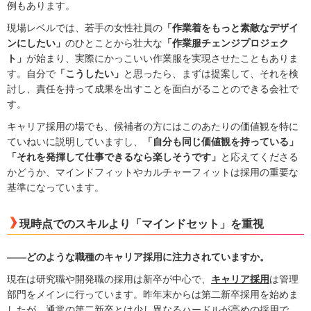
例もあります。
現場レベルでは、若手の女性社員の
「作業着をもっと素敵なデザイ
ンにしたい」
のひとことから壮大な
「作業服チェンジプロジェク
ト」
が始まり、実際にかっこいい作業服を実現させたこともありま
す。自分で
「こうしたい」
と思ったら、まずは提案して、それを検
討し、責任を持って成果を出すことを面白がることのできる会社で
す。
キャリア採用の場でも、候補者の方にはこのあたりの価値観を特に
ていねいに説明していますし、
「自分も同じ価値観を持っている」
「それを発揮して仕事できるなら楽しそうです」
と応えてくださる
かどうか、マインドフィットやカルチャーフィットは採用の重要な
基準になっています。
現時点でのスキルより「マインドセット」を重視
――どのような職種のキャリア採用に注力されていますか。
現在は研究職や開発職の採用は新卒が中心で、
キャリア採用
は管理
部門をメインに行っています。昨年末からは第二新卒採用を始めま
したが、通常の第二新卒とは少し異なるハードルが高めの採用で、