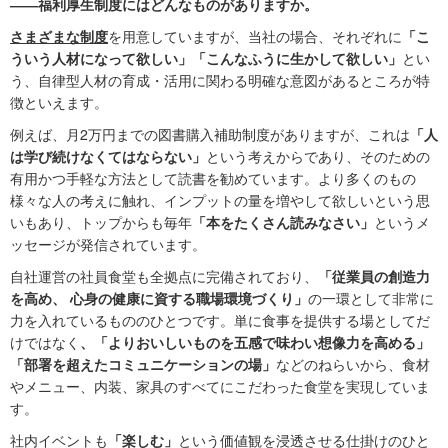
――福利厚生制度にはどんなものがありますか。
さまざまな制度
を用意していますが、当社の場合、それぞれに
「こ
ういう人材になって欲しい」「こんなふうに生かして欲しい」
とい
う、自律型人材の育成・活用に関わる明確な意図があるところが特
徴といえます。
例えば、月2万円までの図書購入補助制度がありますが、これは
「人
は学び続けなくてはならない」
という考えからであり、そのための
有用かつ手軽な方法として読書を勧めています。より多くのもの
様々な人の考えに触れ、インプットの量を増やして欲しいという思
いもあり、トップからも毎年
「本をたくさん読みなさい」
というメ
ッセージが発信されています。
自社運営の社員食堂も全拠点に完備されており、
「従業員の創造力
を高め、 心身の健康に資する職場環境づくり」
の一環として非常に
力を入れているもののひとつです。単に食事を提供する場としてだ
けではなく
、「よりおいしいものを五感で味わい想像力を高める」
「部署を超えたコミュニケーションの場」
などのねらいから、食材
やメニュー、内装、家具のすべてにこだわった食堂を実現していま
す。
社内イベントも
「楽しむ」
という価値観を浸透させる仕掛けのひと