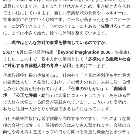
成長していますが、まだまだ伸び代があるため、引き続き力を入れ
て太い柱にしていきます。新しい事業領域の食糧やエネルギーは、
将来確実に伸びていく領域です。ニーズが高まったときにスピーデ
ィーに対応できるよう、当社のバリューにもある
「先駆ける」
ため
に、まずは小さく始め、徐々に体制を整えていきます。
――現在はどんな方針で事業を推進しているのですか。
2021年6月に長期経営構想
「Beyond Imagination 2030」
を発表し
ました。この中で、基本方針の筆頭として
「多様化する組織や社会
に対応する自律型人材の育成・活用」
を掲げています。
代表取締役社長の佐藤英志は、社内外で「企業の差別化を生む最大
の要因は人だ」と発信しており、その考えのもと、人材に対する惜
しみない投資が行われています。
「仕事のやりがい」
や
「職場環
境」「公正な評価・給与」
に非常にコミットしており、あらゆる面
で人材を大切にする経営が実践されています。こういった姿勢は、
私たち社員一人ひとりが実感できるものになっています。
当社の最終面接には必ず佐藤が同席するのですが、当社のような規
模の会社では珍しく、候補者の方はみなさん驚かれます。会社の方
向性や考え方を直接トップの口から聞ける貴重な機会だとポジティ