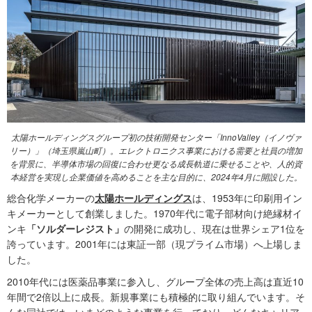
太陽ホールディングスグループ初の技術開発センター「InnoValley（イノヴァ
リー）」（埼玉県嵐山町）。エレクトロニクス事業における需要と社員の増加
を背景に、半導体市場の回復に合わせ更なる成長軌道に乗せることや、人的資
本経営を実現し企業価値を高めることを主な目的に、2024年4月に開設した。
総合化学メーカーの
太陽ホールディングス
は、1953年に印刷用イン
キメーカーとして創業しました。1970年代に電子部材向け絶縁材イ
ンキ
「ソルダーレジスト」
の開発に成功し、現在は世界シェア1位を
誇っています。2001年には東証一部（現プライム市場）へ上場しま
した。
2010年代には医薬品事業に参入し、グループ全体の売上高は直近10
年間で2倍以上に成長。新規事業にも積極的に取り組んでいます。そ