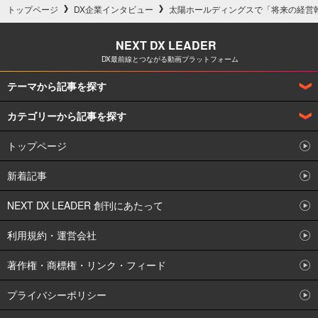
トップページ
DX企業インタビュー
太陽ホールディングスで「将来の経営
NEXT DX LEADER
DX最前線とつながる動画プラットフォーム
テーマから記事を探す
カテゴリーから記事を探す
DX企業インタビュー
トップページ
企業の事例からDXを学ぶ
DXとは何か解説
新着記事
製造業のDX
DX人材の獲得育成策
NEXT DX LEADER 創刊にあたって
NEXT DX LEADER オリジナル
IoT
利用規約・運営会社
DXで何ができるのか
IT業のDX
著作権・商標権・リンク・フィード
DXとは何か
UI/UXデザイナー
プライバシーポリシー
DX人材の職種とスキル
アーキテクト