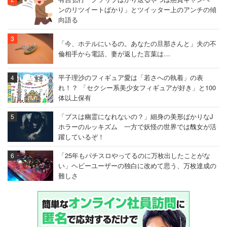
ンのリツイートばかり」とツイッター上のアンチの傾
向語る
「今、ホテルにいるの。あなたの旦那さんと」夫の不
倫相手から電話、妻が返した言葉は…
平子理沙のフィギュア愛は「若さへの執着」の表
れ！？ 「セクシー系美少女フィギュアが好き」と100
体以上保有
「ブスは幽霊になれないの？」細身の美形ばかりなJ
ホラーのルッキズム 一方で妖怪の世界では醜女が活
躍しているぞ！
「25年もパチスロやってるのに万枚出したことがな
い」ヘビーユーザーの独白に改めて思う、万枚達成の
難しさ