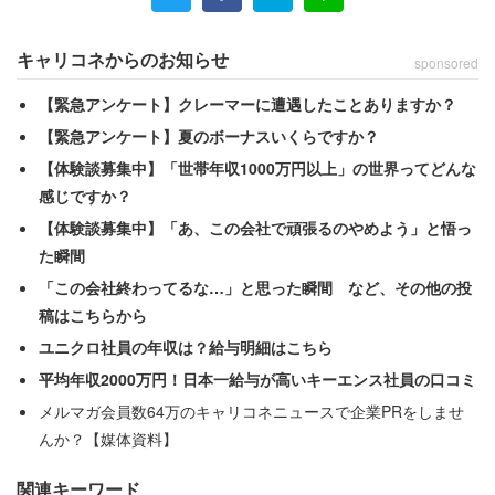
キャリコネからのお知らせ
sponsored
【緊急アンケート】クレーマーに遭遇したことありますか？
【緊急アンケート】夏のボーナスいくらですか？
【体験談募集中】「世帯年収1000万円以上」の世界ってどんな
感じですか？
【体験談募集中】「あ、この会社で頑張るのやめよう」と悟っ
（撮影：石井 隼人）
た瞬間
「この会社終わってるな…」と思った瞬間 など、その他の投
桜井さんは乃木坂46の第1期生オーディションに合格し、
稿はこちらから
2012年にデビュー。グループ内では初代キャプテンとい
ユニクロ社員の年収は？給与明細はこちら
う大役を担った。在籍時は、自らが掲げた『笑顔、干渉し
平均年収2000万円！日本一給与が高いキーエンス社員の口コミ
過ぎない、背中を見せる』からなる”キャプテン3か条”を
メルマガ会員数64万のキャリコネニュースで企業PRをしませ
念頭に、個性豊かな大勢のメンバーをまとめ上げた。
んか？【媒体資料】
「乃木坂46のように大所帯だと、ハプニングやピリピリム
関連キーワード