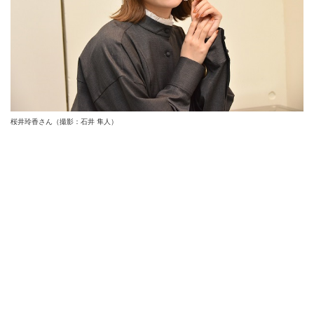
桜井玲香さん（撮影：石井 隼人）