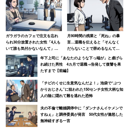
アイドルだった過去を背負いつつ、いかに『凄い！』と思
わせることができるか。『今に見ていなさい！』という気
持ちで取り組んでいます」
そんな意気込みが映画初主演を引き寄せた。
ガラガラのカフェで注文を忘れ
月90時間の残業と「死ね」の暴
られ30分放置された女性「4人も
言…退職を伝えると「そんなく
いて誰も気付かないなんて」
だらないことで辞めるなんて」
「まさかこんなに早くその機会をいただけるとは思ってい
→「絶対その店には行かない」
→10年後、会社は倒産
なかったので、チャンスというか、スタートというか、あ
年下上司に「あなたのような下っ端が」と虐げら
れ続けた男性 4カ月で退職→告発して復讐を果
る種の記念碑のような気持ち。ここから勝負をしていかな
たすまで【前編】
ければ」
「チビのくせに生意気なんだよ！」池袋で“ぶつ
かりおじさん”に狙われた150センチ女性大柄な知
桜井さんは力を込める。
人の陰に隠れて難を逃れた恐怖
映画は、取り壊しが決まった母校を舞台に、かつての思い
夫の不倫で離婚調停中に「ダンナさんイケメンで
出を懐かしむ親友3人の姿をセンチメンタルに描き出す。
すねぇ」と調停委員が発言 50代女性が激怒した
無神経すぎる一言
桜井さんは、思うようにいかない無名モデル・大月美玲を