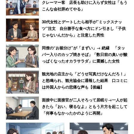
クレーマー客 店長も助けに入らず女性は「もう
2019年に7年在籍した乃木坂46を卒業。現在は幼少期から
こんな会社辞めてやる」
の夢でもあった俳優業に邁進している。
30代女性とデートしたら相手が”ミックスナッ
ツ”注文 自分勝手な食べ方にドン引きし「子供
だが、「なにをやっても『アイドル出身』『元乃木坂』と
じゃないんだから」と注意した男性
いう肩書きとイメージがついて回る。それはプラスにもな
同僚の“お裾分け”が「まずい」→ 絶縁 「タッ
るしマイナスにもなる。一時期は『アイドル出身』という
パー入りのカップ焼きそば」「数日前の臭いが酸
言葉に凄く敏感になっている自分がいました。他人が思っ
っぱくなったオカラサラダ」に震撼した女性
ている以上に『アイドルと俳優はスタンスが違う！』と思
観光地の店主から「どうせ写真だけなんだろ！」
い込んだりして」
と怒鳴られ、観光協会に通報した結果 口コミに
は外国人からの悲痛な声も【後編】
しかし、出演作品を重ねる中で少しずつ感覚が変わってき
面接中に面接官が二人そろって居眠り→一人が起
た。
きたら「おい、寝るなよ」ともう片方を起こして
「何事もなかったかのように再開」
「準備して、パフォーマンスを完成形に持っていくまでの
プロセスや目指すところは、アイドル業も俳優業も一緒。