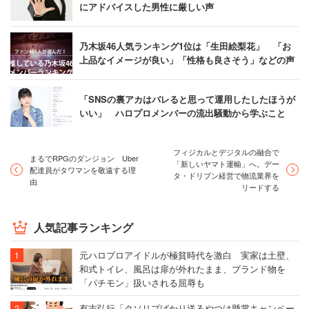
にアドバイスした男性に厳しい声
乃木坂46人気ランキング1位は「生田絵梨花」 「お
上品なイメージが良い」「性格も良さそう」などの声
「SNSの裏アカはバレると思って運用したしたほうが
いい」 ハロプロメンバーの流出騒動から学ぶこと
フィジカルとデジタルの融合で
まるでRPGのダンジョン Uber
「新しいヤマト運輸」へ。デー
配達員がタワマンを敬遠する理
タ・ドリブン経営で物流業界を
由
リードする
人気記事ランキング
元ハロプロアイドルが極貧時代を激白 実家は土壁、
和式トイレ、風呂は扉が外れたまま、ブランド物を
「パチモン」扱いされる屈辱も
有吉弘行「クソリプばかり送るやつは懸賞キャンペー