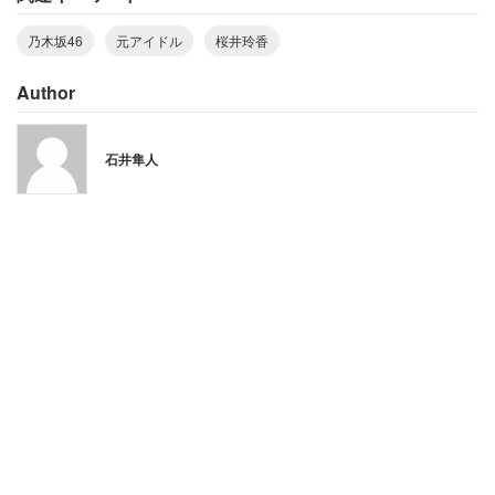
ードになるときだってあります。そんなときにキャプテン
乃木坂46
元アイドル
桜井玲香
があたふたしていたらみんなが不安になる。常に笑顔で、
どんな時も穏やかにフラットでいることを意識しました」
Author
「メンバーは思春期の女の子ばかりです。下手に距離を縮
石井隼人
めすぎると逆効果。問題が勃発しても、母親のように見守
るスタンスでいました。相談されたら話を聞き、アドバイ
スをするけれど、自分からは介入しない。そしてパフォー
マンスは全力で行い、一つでもいいから『キャプテンすご
い！』と思ってもらえるような何かを持ちたいと思ってい
ました」
在籍時は「ポンコツ」「愛されキャプテン」とも評された
桜井さんだが、当時からしっかりとした芯を持って役割を
果たしていたのだ。