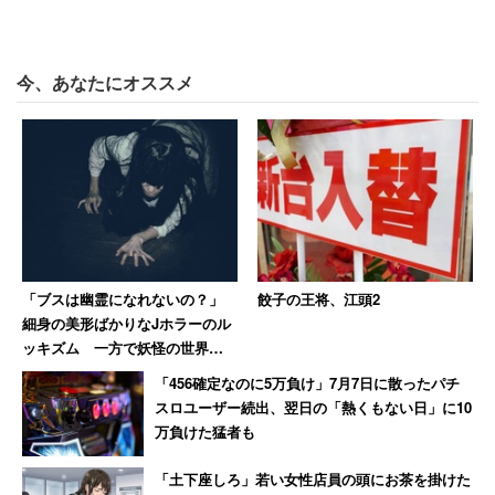
マイナスにもなる「元アイドル」のイメージ
今、あなたにオススメ
「ブスは幽霊になれないの？」
餃子の王将、江頭2
細身の美形ばかりなJホラーのル
ッキズム 一方で妖怪の世界で
は醜女が活躍しているぞ！
「456確定なのに5万負け」7月7日に散ったパチ
スロユーザー続出、翌日の「熱くもない日」に10
万負けた猛者も
（C）2021映画「シノノメ色の週末」製作委員会
「土下座しろ」若い女性店員の頭にお茶を掛けた