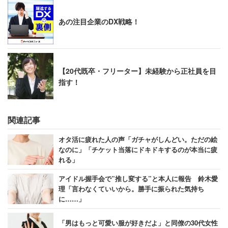
あの注目企業のDX戦略！
【20代既卒・フリーター】未経験から正社員を目
指す！
関連記事
オタ活に疲れた人の声「ガチャがしんどい。ただの絵
なのに」「チケット当落にドキドキするのが本当に疲
れる」
（撮影：石井 隼人）
アイドル握手会で”推し変する”と本人に報告 鈴木愛
理「言わなくていいから。勝手に振られた気持ち
に……」
「男はもっと可愛い服が好きだよ」と同僚の30代女性