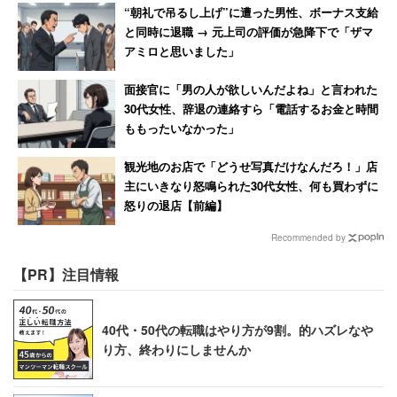
演じる。
“朝礼で吊るし上げ”に遭った男性、ボーナス支給
と同時に退職 → 元上司の評価が急降下で「ザマ
アミロと思いました」
「映画初主演ながらも、気負わずナチュラルに等身大で取
り組めたのは撮影現場の空気感のお陰です。穐山茉由監督
面接官に「男の人が欲しいんだよね」と言われた
が女子高出身ということで意気投合。変に気張りすぎず、
30代女性、辞退の連絡すら「電話するお金と時間
みんなで共に歩んで作れた気がします」
ももったいなかった」
観光地のお店で「どうせ写真だけなんだろ！」店
俳優を夢見ながらも突破口が見いだせず、「何かのチャン
主にいきなり怒鳴られた30代女性、何も買わずに
スに！」とアイドルの世界に飛び込んだ桜井さん。回り道
怒りの退店【前編】
だったかもしれないが、それも無駄ではなかったと胸を張
Recommended by
る。
【PR】注目情報
「アイドルなんて！と思っていた自分がウソのように、乃
木坂46での活動は自分の可能性を広げ、数多くの選択肢を
40代・50代の転職はやり方が9割。的ハズレなや
り方、終わりにしませんか
私に与えてくれました。それが結果的に今に繋がる。当た
り前のことですが、動く事って大事です」