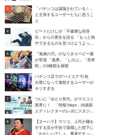
物を「パチモン」扱いされる屈辱
「パチンコは遠隔されている！」
も
と主張するユーザーたちに思うこ
と
ビートたけしが「不健康な依存
症」からの更生を語る 「もっと熱
中できるものを見つけようよっ
て」
『鬼滅の刃』のなりきりベビー服
が登場 「義勇」「しのぶ」「杏寿
郎」の3種類を展開
パチンコ店での”ハイエナ”行為
出禁になって激怒するユーザーが
キツすぎる
ついに「ゆとり世代」がマスコミ
業界に！ 「情報7days」25歳新
人ディレクターのレポにスタジオ
困惑
【ヌーハラ】マツコ、上司が麺を
すする音が不快で退職した部下に
「おかしいでしょ。蕎麦すすって