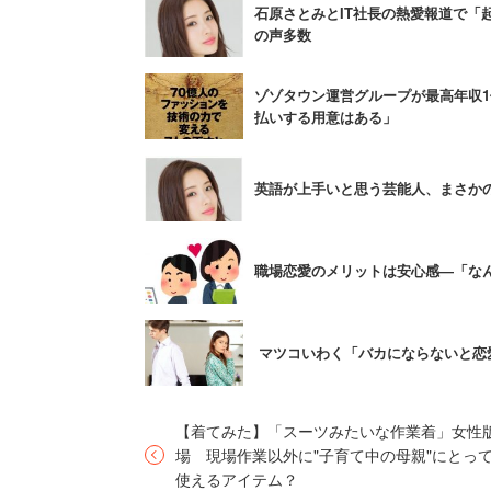
のだから、IT長者だから付き合うという
石原さとみとIT社長の熱愛報道で
の声多数
レンジ精神や頭の良さが魅力としてある
ゾゾタウン運営グループが最高年収
ただ、古来より王様や貴族は美人を選ん
払いする用意はある」
は思う。勝間さんの言葉は一般論として
英語が上手いと思う芸能人、まさか
脳科学者は「IT社長が
職場恋愛のメリットは安心感―「な
告ですよ」とバッサリ
マツコいわく「バカにならないと恋
一方で、苫米地さんも興味深いことを言っ
デューサーであり、広告代理店と付き合
【着てみた】「スーツみたいな作業着」女性
場 現場作業以外に"子育て中の母親"にとっ
使えるアイテム？