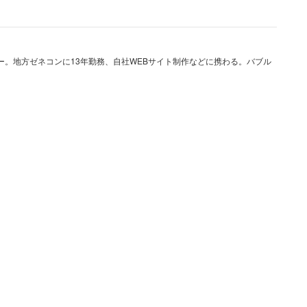
ー。地方ゼネコンに13年勤務、自社WEBサイト制作などに携わる。バブル
のキャプチャ