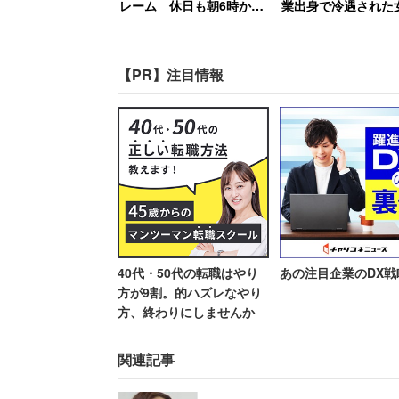
レーム 休日も朝6時から
業出身で冷遇された
準備してきた部活動の指導
逆転劇 →元上司の
これは男性の側にも都合がよく、「ハン
者が思うこと
きは「2日間会社を
【PR】注目情報
「人間って自分のDNAをなる
美人やハンサムなほうが都合が
越したことはないんですよ」
「本人の観賞用よりは、遺伝子
40代・50代の転職はやり
あの注目企業のDX戦
ときっぱり。「だからどちらもニーズが
方が9割。的ハズレなやり
やかに語った。
方、終わりにしませんか
確かに、美しい相手に惹かれるのは男女
関連記事
われればそんな気もする。たが、石原さ