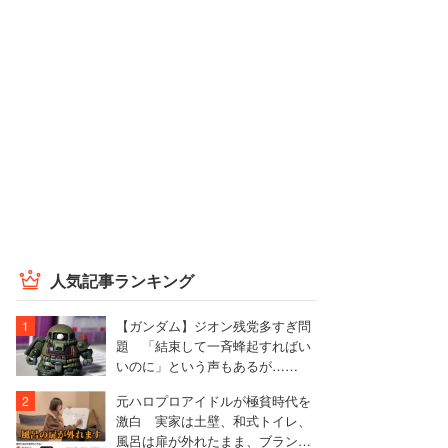
人気記事ランキング
【ガンダム】ジオン残党多すぎ問
題 「結束して一斉蜂起すればい
いのに」という声もあるが……
元ハロプロアイドルが極貧時代を
激白 実家は土壁、和式トイレ、
風呂は扉が外れたまま、ブランド