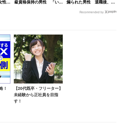
女性の
級資格保持の男性 「いや
煽られた男性 退職後、元
取り巻
～無知って怖いですね」と
職場にパワハラ証拠USBを
Recommended by
サムな息子仮説」というそうで、
欠勤」
呆れる
送付した結果【後編】
べく広めたいんですよ。そのとき自分の息子や娘が
いいんです。だから自分の妻は美人であることに
戦略なんです、二人とも」
略！
【20代既卒・フリーター】
合っているので、いいんですよあの2人は」と、にこ
未経験から正社員を目指
す！
ともに共通で、突き詰めれば遺伝子からの要求だと言
とみや剛力彩芽ともなれば、自分でも相当稼いでいる