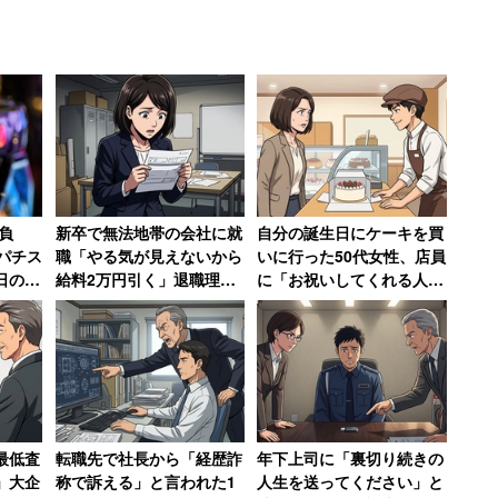
は、地位も名誉もある男性が手に入れる美しい妻「ト
。意見を求められた勝間さんの解説はこうだ。
負
新卒で無法地帯の会社に就
自分の誕生日にケーキを買
パチス
職「やる気が見えないから
いに行った50代女性、店員
日の
給料2万円引く」退職理由
に「お祝いしてくれる人い
な理由はただ一つで、自分の息子や娘に幸せな暮
0万負
は「1000万円売り上げて
ないんですか？」と言われ
ときにお金持ちの夫がいるのが一番手っ取り早い
ボーナス6万円」だった女
て絶句
性【後編】
と聞かれると、「多少はありますけど」と、さらっと
最低査
転職先で社長から「経歴詐
年下上司に「裏切り続きの
」大企
称で訴える」と言われた1
人生を送ってください」と