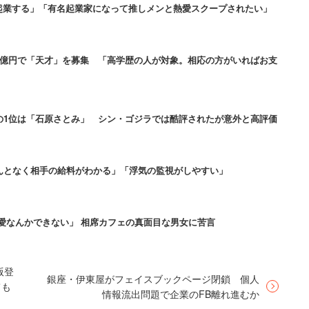
わけでもないだろう。そこには、起業家としてのチャ
「起業する」「有名起業家になって推しメンと熱愛スクープされたい」
と思いたい。
1億円で「天才」を募集 「高学歴の人が対象。相応の方がいればお支
で結婚するし、美人はお金持ちと結婚する率が高いと
とても納得がいく。
の1位は「石原さとみ」 シン・ゴジラでは酷評されたが意外と高評価
美しい人や芸能人を選んでるのは広
んとなく相手の給料がわかる」「浮気の監視がしやすい」
愛なんかできない」 相席カフェの真面目な男女に苦言
ていた。IT社長たちを「あの2人はITといってもプロ
うのがうまい人」と評し、
版登
銀座・伊東屋がフェイスブックページ閉鎖 個人
ても
情報流出問題で企業のFB離れ進むか