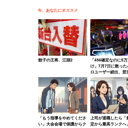
今、あなたにオススメ
番組が取り上げた日刊ゲンダイの記事で
ロフィーワイフ」について紹介していた
餃子の王将、江頭2
「456確定なのに5万
け」7月7日に散った
ロユーザー続出、翌
「女性がお金持ちの男性が好き
「熱くもない日」に1
らしをさせたいんですよ。その
けた猛者も
んです」
「そこに恋愛は、愛はないんですか？」
「もう指導をやめてくださ
上司が退職したら「
い」大会会場で保護からク
定から最高ランクへ
答えていた。