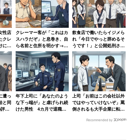
女性店
クレーマー客が「これはカ
飲食店で働いたらイジメら
たクレ
スハラだぞ」と息巻き、自
れ「今日でやっと辞めるそ
けに入
ら名前と住所を明かす→店
うです！」と公開処刑され
んな会
長に「警察に相談します」
た女性→数か月、店が潰れ
と撃退される
て「ザマーミロ！」
に遭っ
年下上司に「あなたのよう
上司「お前はこの会社以外
給と同
な下っ端が」と虐げられ続
ではやっていけないぞ」罵
の評価
けた男性 4カ月で退職→
倒されるも大手企業に転職
ミロと
告発して復讐を果たすまで
した30代男性 一方上司は
Recommended by
【前編】
転職先を「1年足らず」で
退職