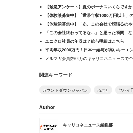
【緊急アンケート】夏のボーナスいくらですか
【体験談募集中】「世帯年収1000万円以上」
【体験談募集中】「あ、この会社で頑張るのや
「この会社終わってるな…」と思った瞬間 な
ユニクロ社員の年収は？給与明細はこちら
平均年収2000万円！日本一給与が高いキーエ
メルマガ会員数64万のキャリコネニュースで企
ねごととヤバイTシャツ屋さんはCDJで
め、ツイッターでは「ねごと解散するか
関連キーワード
とも言えない気持ち」と心境を吐露する
カウントダウンジャパン
ねごと
ヤバイ
Author
「俺らは解散せんけど今日しか出来
メインステージ）で出来るなん
キャリコネニュース編集部
懸命やる。みんな好きなバンド