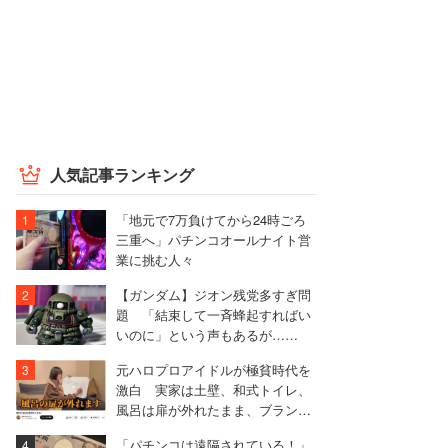
人気記事ランキング
「地元で7万負けてから24時ごろ
三重へ」パチンコオールナイト営
業に挑む人々
【ガンダム】ジオン残党多すぎ問
題 「結束して一斉蜂起すればい
いのに」という声もあるが……
元ハロプロアイドルが極貧時代を
激白 実家は土壁、和式トイレ、
風呂は扉が外れたまま、ブランド
物を「パチモン」扱いされる屈辱
「パチンコは遠隔されている！」