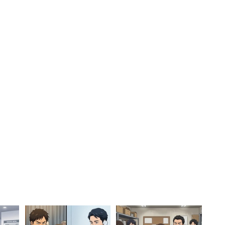
ら見に行っとけよ、とも、思う！笑」とした上で、
か言うたやつ後悔させるライブするからな！」とファ
る。その後に投稿された「全員本気でやってる。ライ
い音と声出す。おわり」というツイートには、
本気で応援してます！」
きい声だす。おわり」