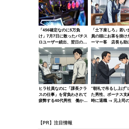
「456確定なのに5万負
「土下座しろ」若い
け」7月7日に散ったパチス
員の頭にお茶を掛け
ロユーザー続出、翌日の
ーマー客 店長も助
「熱くもない日」に10万負
らず女性は「もうこ
けた猛者も
社辞めてやる」
ヒラ社員なのに「課長クラ
“朝礼で吊るし上げ”
スの仕事」を背負わされて
た男性、ボーナス支
疲弊する40代男性 働かな
時に退職 → 元上司
い上司を見て気づいた「残
が急降下で「ザマア
画像は公式サイトをキャプチャ
酷な事実」
思いました」
【PR】注目情報