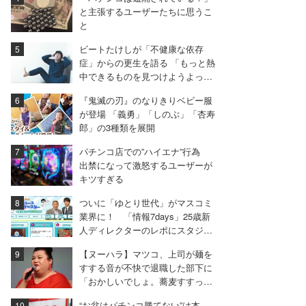
も
と主張するユーザーたちに思うこ
と
ビートたけしが「不健康な依存
症」からの更生を語る 「もっと熱
中できるものを見つけようよっ
て」
『鬼滅の刃』のなりきりベビー服
が登場 「義勇」「しのぶ」「杏寿
郎」の3種類を展開
パチンコ店での”ハイエナ”行為
出禁になって激怒するユーザーが
キツすぎる
ついに「ゆとり世代」がマスコミ
業界に！ 「情報7days」25歳新
人ディレクターのレポにスタジオ
困惑
【ヌーハラ】マツコ、上司が麺を
すする音が不快で退職した部下に
「おかしいでしょ。蕎麦すすって
悪者にされるの」
“お盆はパチンコ勝てない”は本