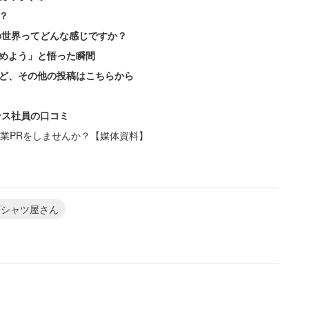
？
の世界ってどんな感じですか？
めよう」と悟った瞬間
ど、その他の投稿はこちらから
ンス社員の口コミ
業PRをしませんか？【媒体資料】
同時刻から各々のステージでライブを行う。そのた
らヤバT蹴ろ」というツイートもあったといい、「何
。
Tシャツ屋さん
ないライブをするし、EARTH STAGE（編注：
て、もしかしたら二度とないかも知れない。一生
見に行きよし。いつが最後になるかなんて誰にも