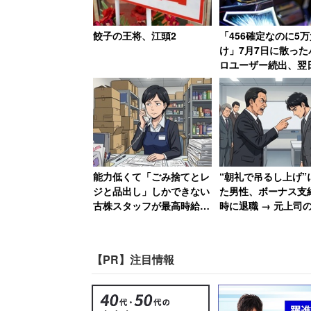
失敗されると怒りが爆発すると思うこと1
をつく」（31.7％）、3位「謝らない」（2
餃子の王将、江頭2
「456確定なのに5万
訳をする」（22.3％）だった。
け」7月7日に散った
ロユーザー続出、翌
「熱くもない日」に1
役職別では、管理職は「嘘をつく」（39.
けた猛者も
た。管理職の人としては、正直に本当の
危険性を認識している人が多いと考えら
能力低くて「ごみ捨てとレ
“朝礼で吊るし上げ”
ジと品出し」しかできない
た男性、ボーナス支
古株スタッフが最高時給
時に退職 → 元上司
1200円で絶望、時給が25
が急降下で「ザマア
円低い女性のやる気は消滅
思いました」
【PR】注目情報