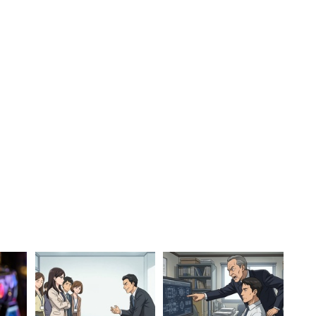
.2％いる。仕事でやってしまった恥ずかしい失敗談で
ま最後まで対応していた」（30代男性）
勤した」（30代男性）
においても「『失礼しました』を『失恋しました』と
前の勤務先で名乗った」（40代男性）という経験があ
変身」「ご入金を誤入金」「お食事券を汚職事件」
いう回答も。