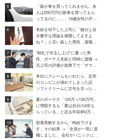
ピソード振り返り再配信】
「親が車を買ってくれません。友
人は200万円の新車を買ってもら
ってるのに……」19歳女性の不満
に厳しい声相次ぐ
有給を却下した上司に「随分と自
分勝手な理論を展開してますよ
ね？」と言い返した男性 退職届
も強気で出す
“朝礼で吊るし上げ”に遭った男
性、ボーナス支給と同時に退職 →
元上司の評価が急降下で「ザマア
ミロと思いました」
本社にクレームをいれたら、近所
のコンビニが潰れてしまった話
ソフトクリームに文句を言ったと
ころ……。
夏のボーナス「120万→130万円」
に増額するも「妻は自分の2倍も
らっている」と語る年収850万円
の30代男性
部署異動するから「時給下げま
す」その結果 →「全員が一気に退
職しました」 会社がパニックに陥