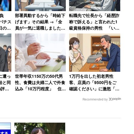
位は「人のせいにする」で36.6％。次いで、2位「嘘
6.6％）、4位「逆ギレする」（23.2％）、5位「言い
負
部署異動するから「時給下
転職先で社長から「経歴詐
パチス
げます」その結果 →「全
称で訴える」と言われた1
日の
員が一気に退職しました」
級資格保持の男性 「いや
0万負
会社がパニックに陥った話
～無知って怖いですね」と
6％）が非管理職（30.5％）より約10ポイント高かっ
呆れる
ことを言ってもらえないと、取り返しがつかなくなる
れる。
に遭っ
世帯年収1150万の50代男
1万円を出した初老男性
給と同
性、食費は夫婦二人で外食
客、店員の「9500円をご
の評価
込み「10万円程度」 住宅
確認ください」に激怒「確
ミロと
ローンもすでに終了
認するのはお前の仕事だ
Recommended by
ろ!」→妻には頭が上がら
ず大人しくなる