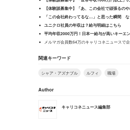
【体験談募集中】「あ、この会社で頑張るのや
「この会社終わってるな…」と思った瞬間 な
ユニクロ社員の年収は？給与明細はこちら
平均年収2000万円！日本一給与が高いキーエ
メルマガ会員数64万のキャリコネニュースで企
2位以降、「モンキー・D・ルフィ」（ON
「出木杉英才（ドラえもん）」、「孫悟空
関連キーワード
率で「シャア・アズナブル」（機動戦士
シャア・アズナブル
ルフィ
職場
人）、「工藤新一」（名探偵コナン）が
Author
仕事での失敗について聞くと、「良いこと
として「成長できるから」「同じ失敗を
キャリコネニュース編集部
いった声が多く寄せられた。
また「仕事での失敗は成功のもとだと思う