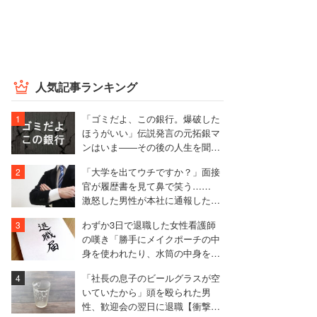
人気記事ランキング
「ゴミだよ、この銀行。爆破した
ほうがいい」伝説発言の元拓銀マ
ンはいま――その後の人生を聞い
た
「大学を出てウチですか？」面接
官が履歴書を見て鼻で笑う……
激怒した男性が本社に通報した結
果は
わずか3日で退職した女性看護師
の嘆き「勝手にメイクポーチの中
身を使われたり、水筒の中身を捨
てられたり」
「社長の息子のビールグラスが空
いていたから」頭を殴られた男
性、歓迎会の翌日に退職【衝撃エ