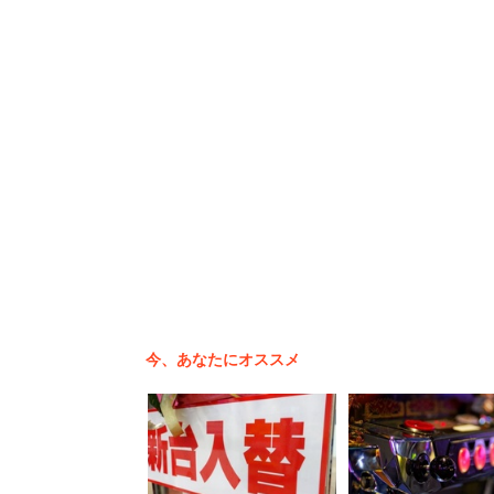
での失敗は恥ずかしい」という人も計61
は、
「お客さんの名前を間違ったま
「”遅出”と”早出”を間違えて出
といった声が寄せられた。電話やメール
打ち間違えていた」（20代女性）、「以
る人もいる。
今、あなたにオススメ
誤変換の経験がある人は多く、「返信を
「確認を角煮ン」に間違えたしまったと