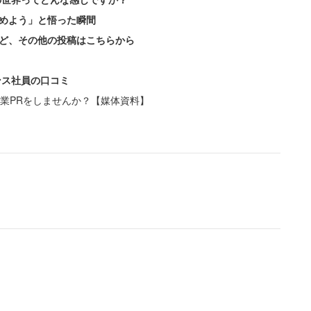
めよう」と悟った瞬間
ど、その他の投稿はこちらから
ンス社員の口コミ
業PRをしませんか？【媒体資料】
E PIECE）、「江戸川コナン」（名探偵コナン）、
（ドラゴンボール）」がトップ5に入った。6位は同
ガンダム）、「リヴァイ・アッカーマン」（進撃の巨
ランクイン。
だと思う」が計52.2％で多数派となった。その理由
繰り返さないようになるから」「学びになるから」と
」と回答した人は計86.2％にのぼる。一方、「仕事