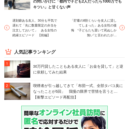
の問いかけに「都内で子ども2人だったら1000万でも
キツい」と甘くない声
遅刻癖ある友人、30分も平気で
「貯蓄の8割くらいを友人に貸し
遅れて「先に数量限定の弁当を
てしまった」ある女性の後
注文しておいて」 ある女性の
悔 “子どもたち置いて死ぬしか
絶縁エピソード 【前編】
無い”と言われたが…
人気記事ランキング
30万円貸したこともある友人に「お金を貸して」と逆
に依頼してみた結果
喫煙者が引っ越してきて「布団一式、全部タバコ臭に
なったことが5回」 我慢の限界で苦情を言うと…
【衝撃エピソード再配信】