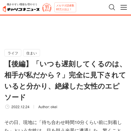
働きやすい職場を増やそう
メルマガ読者数
65万人以上！
ライフ
住まい
【後編】「いつも遅刻してくるのは、
相手が私だから？」完全に見下されて
いると分かり、絶縁した女性のエピ
ソード
2022.12.24
Author:
okei
その日、現地に「待ち合わせ時間10分くらい前に到着し
た」という女性は、目を疑う光景に遭遇した。驚くこと