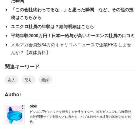
た瞬間
「この会社終わってるな…」と思った瞬間 など、その他の投
稿はこちらから
ユニクロ社員の年収は？給与明細はこちら
平均年収2000万円！日本一給与が高いキーエンス社員の口コミ
メルマガ会員数64万のキャリコネニュースで企業PRをしませ
んか？【媒体資料】
関連キーワード
友人
怒り
絶縁
Author
okei
ビジネスTVウォッチを担当する女性ライター。地方ゼネコンに13年勤務、
自社WEBサイト制作などに携わる。バブル時代と崩壊後の落差を知る40
代。