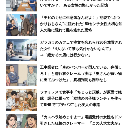
いですか？」 ある女性の悔しかった記憶
「チビのくせに生意気なんだよ！」池袋で“ぶつ
かりおじさん”に狙われた150センチ女性大柄な知
人の陰に隠れて難を逃れた恐怖
ガラガラのカフェで注文を忘れられ30分放置され
た女性「4人もいて誰も気付かないなんて」
→「絶対その店には行かない」
工事業者に「車のバンパーが凹んでいる、弁償し
ろ！」と濡れ衣クレーム→実は「奥さんが買い物
に出てぶつけた」、真相判明も謝罪なし
ファミレスで食事中「ちょっと頂戴」が原因で絶
縁 調子に乗って「友情のお子様ランチ」を作っ
てSNSで“プチバズ”した友人の末路
「カスハラ始めますよー」電話受付の女性もドン
引きした狂気のクレーマー 「この人大丈夫か」