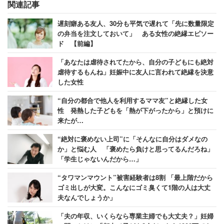
関連記事
遅刻癖ある友人、30分も平気で遅れて「先に数量限定
の弁当を注文しておいて」 ある女性の絶縁エピソー
ド 【前編】
「あなたは虐待されてたから、自分の子どもにも絶対
虐待するもんね」妊娠中に友人に言われて絶縁を決意
した女性
“自分の都合で他人を利用するママ友”と絶縁した女
性 発熱した子どもを「熱が下がったから」と預けに
来たが…
“絶対に褒めない上司”に「そんなに自分はダメなの
か」と悩む人 「褒めたら負けと思ってるんだろね」
「学生じゃないんだから…」
“タワマンマウント”被害経験者は8割 「最上階だから
ゴミ出しが大変。こんなにゴミ臭くて1階の人は大丈
夫なんでしょうか」
「夫の年収、いくらなら専業主婦でも大丈夫？」妊婦