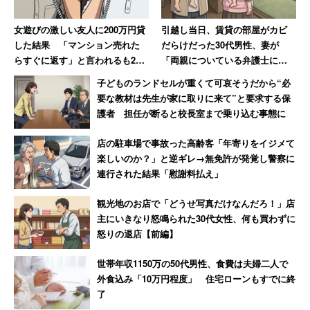
女遊びの激しい友人に200万円貸
引越し当日、賃貸の部屋がカビ
した結果 「マンション売れた
だらけだった30代男性、妻が
らすぐに返す」と言われるも20
「両親についている弁護士に相
年間踏み倒され続ける→絶縁
談しますね」と反撃した結果
子どものランドセルが重くて可哀そうだから“必
要な教材は先生が家に取りに来て”と要求する保
護者 担任が断ると校長室まで乗り込む事態に
店の駐車場で事故った高齢客「年寄りをイジメて
楽しいのか？」と逆ギレ→無免許が発覚し警察に
連行された結果「慰謝料払え」
観光地のお店で「どうせ写真だけなんだろ！」店
主にいきなり怒鳴られた30代女性、何も買わずに
怒りの退店【前編】
世帯年収1150万の50代男性、食費は夫婦二人で
外食込み「10万円程度」 住宅ローンもすでに終
了