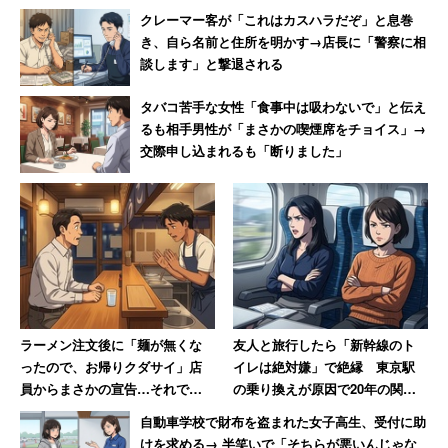
クレーマー客が「これはカスハラだぞ」と息巻
き、自ら名前と住所を明かす→店長に「警察に相
談します」と撃退される
タバコ苦手な女性「食事中は吸わないで」と伝え
るも相手男性が「まさかの喫煙席をチョイス」→
交際申し込まれるも「断りました」
ラーメン注文後に「麺が無くな
友人と旅行したら「新幹線のト
ったので、お帰りクダサイ」店
イレは絶対嫌」で絶縁 東京駅
員からまさかの宣告…それでも
の乗り換えが原因で20年の関係
40代男性が怒らなかった理由
に終止符を打った女性
自動車学校で財布を盗まれた女子高生、受付に助
けを求める→ 半笑いで「そちらが悪いんじゃな