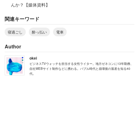
んか？【媒体資料】
…なんと神奈川県を横断し、静岡県に入る手前の温泉観光
関連キーワード
地まで運ばれていた。
寝過ごし
酔っ払い
電車
「もちろん上りは無くタクシーに乗って小田原まで乗車し
Author
て小田原でタクシーに乗り継ぎ自宅に戻りました」
okei
と苦い大失敗を打ち明けた男性。戸塚までのタクシー代
ビジネスTVウォッチを担当する女性ライター。地方ゼネコンに13年勤務、
自社WEBサイト制作などに携わる。バブル時代と崩壊後の落差を知る40
は、湯河原で1泊できたくらいの金額だったかもしれな
代。
い。