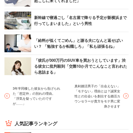
起こしに来てくれました」
新幹線で寝過ごし「名古屋で降りる予定が新横浜まで
行ってしまいました」という男性
「給料が低くてごめん」と謝る夫になんと返せばい
い？ 「勉強するか転職しろ」「私も頑張るね」
「彼氏が300万円のSUV車を買おうとしています」渋
る彼女に批判殺到「交際10か月でこんなこと言われた
ら息詰まる」
真剣婚活男子の「出会えない」
3年半同棲した彼女から告げられ
「モテない」理由とは？誠実女
た「想定外」の別れの理由。
性との出会いを創出する婚活カ
「浮気を疑っていたのです
ウンセラーが貴方をモテ男に変
が……」
身させます
人気記事ランキング