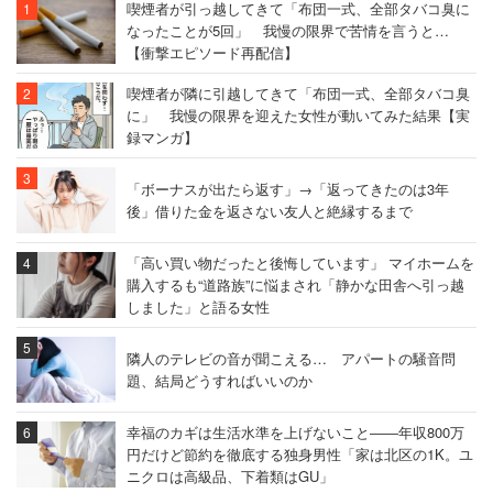
喫煙者が引っ越してきて「布団一式、全部タバコ臭に
なったことが5回」 我慢の限界で苦情を言うと…
【衝撃エピソード再配信】
喫煙者が隣に引越してきて「布団一式、全部タバコ臭
に」 我慢の限界を迎えた女性が動いてみた結果【実
録マンガ】
「ボーナスが出たら返す」→「返ってきたのは3年
後」借りた金を返さない友人と絶縁するまで
「高い買い物だったと後悔しています」 マイホームを
購入するも“道路族”に悩まされ「静かな田舎へ引っ越
しました」と語る女性
隣人のテレビの音が聞こえる… アパートの騒音問
題、結局どうすればいいのか
幸福のカギは生活水準を上げないこと――年収800万
円だけど節約を徹底する独身男性「家は北区の1K。ユ
ニクロは高級品、下着類はGU」