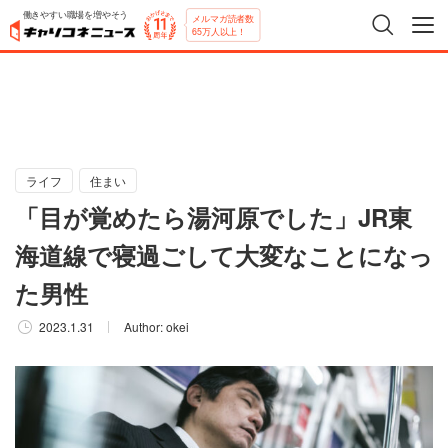
働きやすい職場を増やそう
メルマガ読者数
65万人以上！
ライフ
住まい
「目が覚めたら湯河原でした」JR東
海道線で寝過ごして大変なことになっ
た男性
2023.1.31
Author:
okei