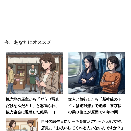
今、あなたにオススメ
観光地の店主から「どうせ写真
友人と旅行したら「新幹線のト
だけなんだろ！」と怒鳴られ、
イレは絶対嫌」で絶縁 東京駅
観光協会に通報した結果 口コ
の乗り換えが原因で20年の関係
ミには外国人からの悲痛な声も
に終止符を打った女性
自分の誕生日にケーキを買いに行った50代女性、
【後編】
店員に「お祝いしてくれる人いないんですか？」