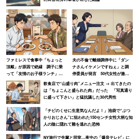
ファミレスで食事中「ちょっと
夫の不倫で離婚調停中に「ダン
頂戴」が原因で絶縁 調子に乗
ナさんイケメンですねぇ」と調
って「友情のお子様ランチ」を
停委員が発言 50代女性が激怒
作ってSNSで“プチバズ”した友
した無神経すぎる一言
飲食店で“山盛り肉”メニュー注文 → 出てきたの
人の末路
は「ちょこんと盛られた肉」だった 「写真通り
に盛って下さい」と猛抗議した30代男性
「チビのくせに生意気なんだよ！」池袋で“ぶつ
かりおじさん”に狙われた150センチ女性大柄な知
人の陰に隠れて難を逃れた恐怖
NY旅行で先輩と同室…夜中の「爆音テレビ」に