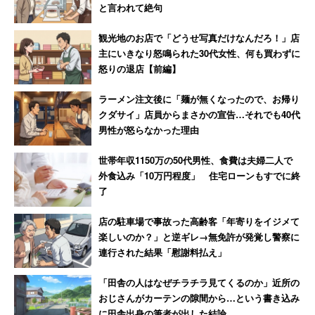
と言われて絶句
観光地のお店で「どうせ写真だけなんだろ！」店
主にいきなり怒鳴られた30代女性、何も買わずに
怒りの退店【前編】
ラーメン注文後に「麺が無くなったので、お帰り
クダサイ」店員からまさかの宣告…それでも40代
男性が怒らなかった理由
世帯年収1150万の50代男性、食費は夫婦二人で
外食込み「10万円程度」 住宅ローンもすでに終
了
店の駐車場で事故った高齢客「年寄りをイジメて
楽しいのか？」と逆ギレ→無免許が発覚し警察に
連行された結果「慰謝料払え」
「田舎の人はなぜチラチラ見てくるのか」近所の
おじさんがカーテンの隙間から…という書き込み
に田舎出身の筆者が出した結論