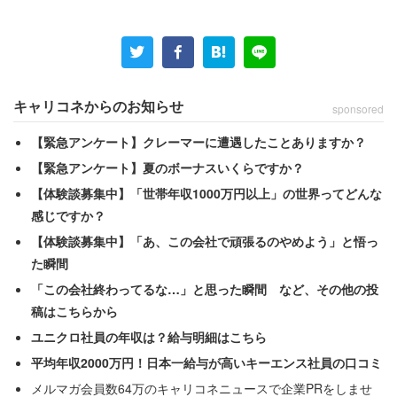
した」と男性は綴る。横浜市にある戸塚駅は、いまだと東
京駅から電車で40分ほどの場所にある。当時、男性は
「夜の時間帯に唯一、当時“東京駅発、熱海行き”の列車が
あり乗車しました」
キャリコネからのお知らせ
sponsored
【緊急アンケート】クレーマーに遭遇したことありますか？
と静岡まで一直線の列車に乗り込んだ。
【緊急アンケート】夏のボーナスいくらですか？
【体験談募集中】「世帯年収1000万円以上」の世界ってどんな
「冬の時期にお酒を飲んだ後に乗車して、車内の暖房も心
感じですか？
地好く眠りこけ」
【体験談募集中】「あ、この会社で頑張るのやめよう」と悟っ
た瞬間
「停車時のドアの開閉の冷気で目覚めました」
「この会社終わってるな…」と思った瞬間 など、その他の投
稿はこちらから
と振り返る男性。到着した駅は
ユニクロ社員の年収は？給与明細はこちら
平均年収2000万円！日本一給与が高いキーエンス社員の口コミ
「湯河原でした」
メルマガ会員数64万のキャリコネニュースで企業PRをしませ