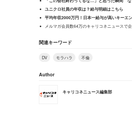
「この会社終わってるな…」と思った瞬間 な
認識して関係をもった女性だけでなく、
ユニクロ社員の年収は？給与明細はこちら
平均年収2000万円！日本一給与が高いキーエ
「しかも実家に挨拶にまで行って結婚の
メルマガ会員数64万のキャリコネニュースで企
さらに複数の不倫相手のうち、1人は「
関連キーワード
で詳細が知れたということは、夫は不倫
DV
モラハラ
不倫
それでも夫を責めなかった。
Author
「子どもがいるので、それでもモラハラ
れることもなくなりセックスレスは7年。
キャリコネニュース編集部
が欲しいと頼んだこともありました」
惚れた弱みか、夫の裏切りに耐え屈辱的
とき、そんな気持ちが一気に冷める出来