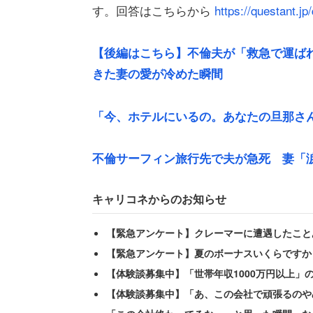
す。回答はこちらから
https://questant.
【後編はこちら】不倫夫が「救急で運ば
きた妻の愛が冷めた瞬間
「今、ホテルにいるの。あなたの旦那さ
不倫サーフィン旅行先で夫が急死 妻「
結婚して数日後、「洗濯機の上に開いた
キャリコネからのお知らせ
「寝ている夫の枕元に戻そうとふと目を
【緊急アンケート】クレーマーに遭遇したこと
好き』の文字やハートマーク。衝撃を受
【緊急アンケート】夏のボーナスいくらですか
【体験談募集中】「世帯年収1000万円以上」
新婚早々裏切りが発覚し動揺したものの
【体験談募集中】「あ、この会社で頑張るのや
こで耐えてしまった。ところが、夫が複