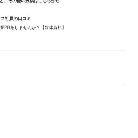
ど、その他の投稿はこちらから
夫に独身と偽られて恋愛をしていた女性もいた。
ンス社員の口コミ
約束までした人もいました」
業PRをしませんか？【媒体資料】
結婚式に参列していた！」というから驚きだ。ここま
を隠そうともしていなかったのだろう。しかし女性は
、女性関係に苦しみながら耐えていましたが、私へ触
それでも私は愛が冷めることはなく土下座して2人目
なお願いまでして夫婦関係を続けていた。しかしある
事が起こる。【後編へ続く】