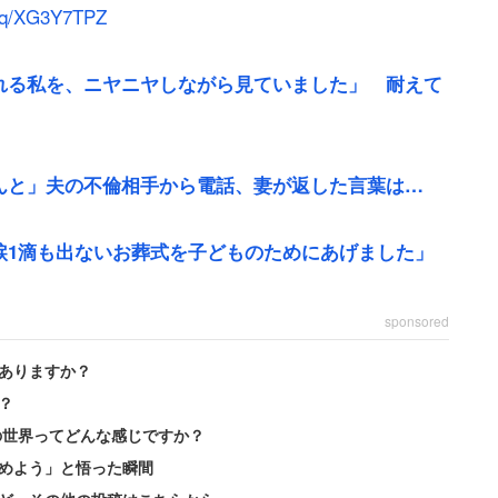
jp/q/XG3Y7TPZ
れる私を、ニヤニヤしながら見ていました」 耐えて
んと」夫の不倫相手から電話、妻が返した言葉は…
涙1滴も出ないお葬式を子どものためにあげました」
まま」の携帯電話があった。
sponsored
やると、いかがわしい内容のメールと写真添付に『大
ありますか？
けその日は眠れませんでした」
？
の世界ってどんな感じですか？
、「ただの浮気ならと我慢していました」と女性はこ
めよう」と悟った瞬間
数の相手と不倫していることが発覚。しかも、不倫と