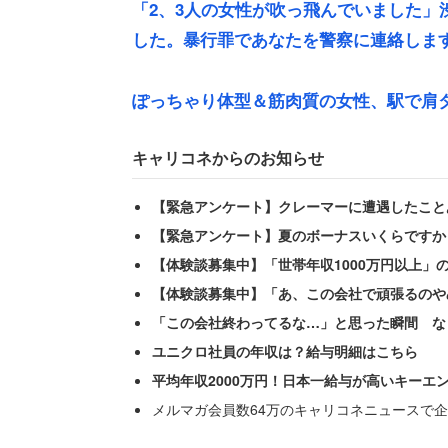
「2、3人の女性が吹っ飛んでいました」
した。暴行罪であなたを警察に連絡しま
ぽっちゃり体型＆筋肉質の女性、駅で肩タ
キャリコネからのお知らせ
「50代くらいの白髪でくせっ毛の男が肘
【緊急アンケート】クレーマーに遭遇したこと
が、聞こえなかった」
【緊急アンケート】夏のボーナスいくらですか
【体験談募集中】「世帯年収1000万円以上」
突然の出来事に、女性は唖然としたこと
【体験談募集中】「あ、この会社で頑張るのや
電車に乗り込み、一番前のドア側に居た
「この会社終わってるな…」と思った瞬間 な
ユニクロ社員の年収は？給与明細はこちら
電車が時間調整で1分以上停車したため
平均年収2000万円！日本一給与が高いキーエ
メルマガ会員数64万のキャリコネニュースで企
「目の前に行って何か言ってやろうかと