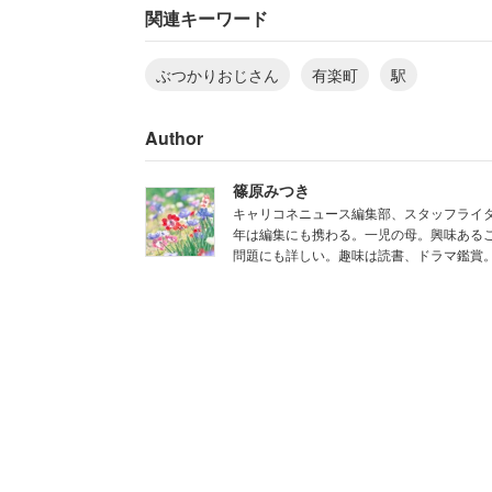
を乱したくないので睨みつけるに留めま
関連キーワード
わない様にしてました」
ぶつかりおじさん
有楽町
駅
毅然とした態度で睨みつけられ、相手は
Author
に写真撮れば良かった。拡散しようとま
も」と当時の心境を振り返った。そうし
篠原みつき
は難しいところだ。
キャリコネニュース編集部、スタッフライタ
年は編集にも携わる。一児の母。興味あるこ
問題にも詳しい。趣味は読書、ドラマ鑑賞