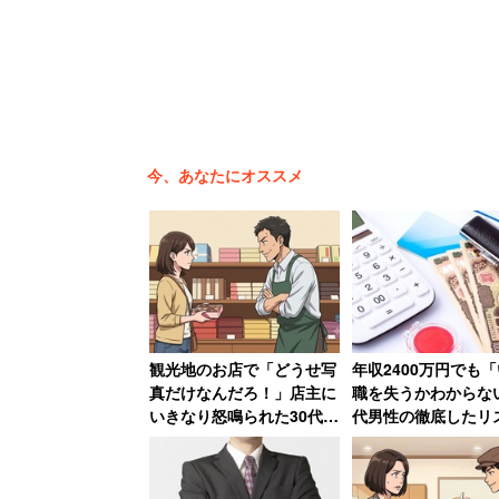
今、あなたにオススメ
観光地のお店で「どうせ写
年収2400万円でも
真だけなんだろ！」店主に
職を失うかわからない
いきなり怒鳴られた30代女
代男性の徹底したリ
性、何も買わずに怒りの退
理 車はキャッシュ＆
店【前編】
老後資金を確保