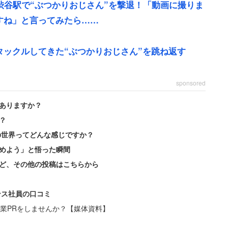
渋谷駅で“ぶつかりおじさん”を撃退！「動画に撮りま
すね」と言ってみたら……
ックルしてきた“ぶつかりおじさん”を跳ね返す
sponsored
鉄してきました。同時に何か嫌がらせを私に言った
ありますか？
？
の世界ってどんな感じですか？
だろう。直後、その男は先ほど女性が乗っていた満員
めよう」と悟った瞬間
という。満員のため奥に行けなかったのだ。
ど、その他の投稿はこちらから
、女性は男の姿を観察する時間があった。
ンス社員の口コミ
業PRをしませんか？【媒体資料】
思ったのですが、そんな男と朝から怒鳴り合いして心