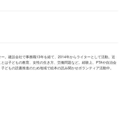
した。相手は逃げ場もなく目をつぶって私と視線が合
気まずかったことだろう。「今から思うと何も言わず
では思いませんが、相手が拡散される？とビビったか
た行動が相手を逆上させてしまう可能性もあり、対応
ー。建設会社で事務職13年を経て、2014年からライターとして活動。近
とは子どもの教育、女性の生き方、労働問題など。経験上、PTAや自治会
。子どもの読書推進のため地域で絵本の読み聞かせボランティア活動中。