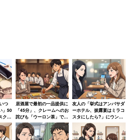
「いつ
居酒屋で最初の一品提供に
友人の「挙式はアンバサダ
」50
「45分」、クレームへのお
ーホテル、披露宴はミラコ
スク管
詫びも「ウーロン茶」で
スタにしたら?」にウンザ
株で
「最悪過ぎてお店の名前も
リ→ミラコスタで挙式も
覚えていません」と語る女
「呼んでません」と絶縁し
性
た女性