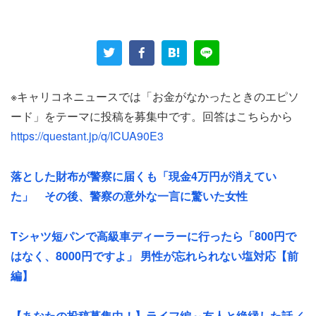
イトで廃棄をもらったり、交通費を浮かせるため自転車で
移動したりと「あの手この手」で凌いでいたという。だ
が、ある時どうにも追い詰められた。
「一番酷かったときは、友達と2人合わせて52円しかない
※キャリコネニュースでは「お金がなかったときのエピソ
中で、バイト代が入るまでの1週間弱過ごさなくてはなら
ード」をテーマに投稿を募集中です。回答はこちらから
なかった時です」
https://questant.jp/q/ICUA90E3
20歳そこそこの男子学生が空腹に耐えられるわけもなく、
落とした財布が警察に届くも「現金4万円が消えてい
2人はかつて教授に連れて行ってもらったスナックへ駆け
た」 その後、警察の意外な一言に驚いた女性
込んだ。そこでママに「お金なくて、時給安くてもいいか
らその日払いで仕事させてくれませんか？」と直談判した
Tシャツ短パンで高級車ディーラーに行ったら「800円で
という。
はなく、8000円ですよ」 男性が忘れられない塩対応【前
編】
飛び込みで働き口を求めた男性たちに対し、ママが出した
条件は予想外のものだった。
【あなたの投稿募集中！】ライフ編～友人と絶縁した話／