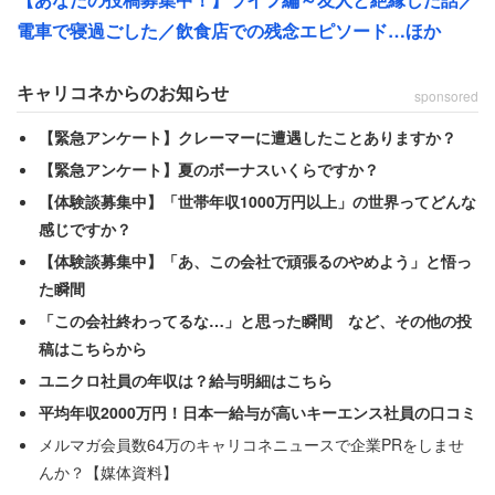
電車で寝過ごした／飲食店での残念エピソード…ほか
「『皿洗いは間に合ってるけど、急遽休みになった娘がい
るから、その娘の衣装着て接客してくれる？』とのこ
キャリコネからのお知らせ
sponsored
と…」
【緊急アンケート】クレーマーに遭遇したことありますか？
【緊急アンケート】夏のボーナスいくらですか？
普通なら即行で断りそうなところだが、友人も男性も「体
【体験談募集中】「世帯年収1000万円以上」の世界ってどんな
脂肪率一ケタの痩せ型」だったこともあり、背に腹は代え
感じですか？
られず女性の格好をして接客を始めたという。
【体験談募集中】「あ、この会社で頑張るのやめよう」と悟っ
た瞬間
「これが思いの外おじさん達の受けも良く、おじさん達に
「この会社終わってるな…」と思った瞬間 など、その他の投
ご飯とかも奢ってもらう始末」
稿はこちらから
ユニクロ社員の年収は？給与明細はこちら
これに味を占めたのか、その後も時折ポケベルでママに呼
平均年収2000万円！日本一給与が高いキーエンス社員の口コミ
ばれては接客し、「お小遣いを手に入れてました」と振り
メルマガ会員数64万のキャリコネニュースで企業PRをしませ
返る。
んか？【媒体資料】