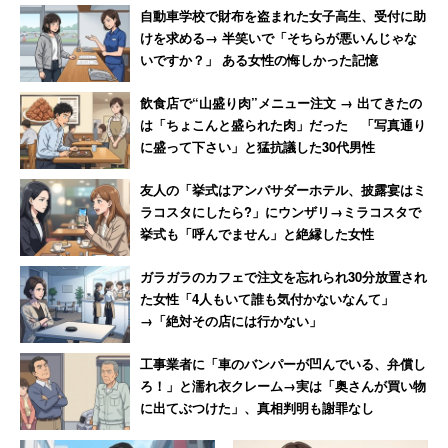
自動車学校で財布を盗まれた女子高生、受付に助
けを求める→ 半笑いで「そちらが悪いんじゃな
いですか？」 ある女性の悔しかった記憶
飲食店で“山盛り肉”メニュー注文 → 出てきたの
は「ちょこんと盛られた肉」だった 「写真通り
に盛って下さい」と猛抗議した30代男性
友人の「挙式はアンバサダーホテル、披露宴はミ
ラコスタにしたら?」にウンザリ→ミラコスタで
挙式も「呼んでません」と絶縁した女性
ガラガラのカフェで注文を忘れられ30分放置され
た女性「4人もいて誰も気付かないなんて」
→「絶対その店には行かない」
工事業者に「車のバンパーが凹んでいる、弁償し
ろ！」と濡れ衣クレーム→実は「奥さんが買い物
に出てぶつけた」、真相判明も謝罪なし