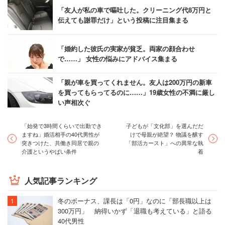
「友人が私の車で嘔吐した。クリーニング代8万円と
伝えても謝罪だけ」という投稿に注目集まる
「婚約した彼氏の実家が貧乏。両家の顔合わせ
で……」 女性の悩みにアドバイス集まる
「親が車を買ってくれません。友人は200万円の新車
を買ってもらってるのに……」19歳女性の不満に厳し
い声相次ぐ
「始発で3時間くらいで出勤でき
子どもが「文化部」を選んだだ
ますね」婚活相手の40代男性が
けで母親が絶望？ 物議を醸す
突きつけた、共働き同居で親の
「部活カースト」への異常な執
介護というやばい条件
着
人気記事ランキング
冬のボーナス、課長は「0円」なのに「部長職以上は
300万円」 納得いかず「退職も考えている」と語る
40代男性