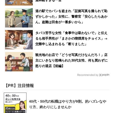
道の駅でカバンを盗まれ「証拠写真を撮られて恥
ずかしかった」女性に、警察官「安心したらあか
ん。盗難は田舎が一番多いから」
タバコ苦手な女性「食事中は吸わないで」と伝え
るも相手男性が「まさかの喫煙席をチョイス」→
交際申し込まれるも「断りました」
観光地のお店で「どうせ写真だけなんだろ！」店
主にいきなり怒鳴られた30代女性、何も買わずに
怒りの退店【前編】
Recommended by
【PR】注目情報
40代・50代の転職はやり方が9割。的ハズレなや
り方、終わりにしませんか