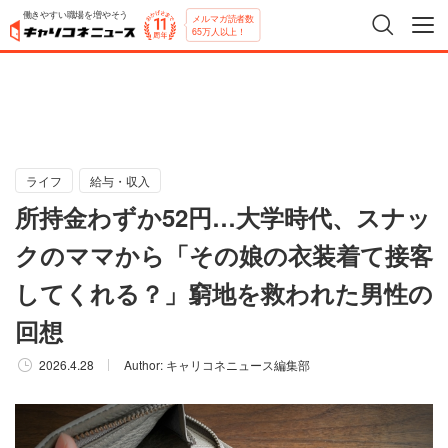
働きやすい職場を増やそう
メルマガ読者数
65万人以上！
ライフ
給与・収入
所持金わずか52円…大学時代、スナッ
クのママから「その娘の衣装着て接客
してくれる？」窮地を救われた男性の
回想
2026.4.28
Author:
キャリコネニュース編集部