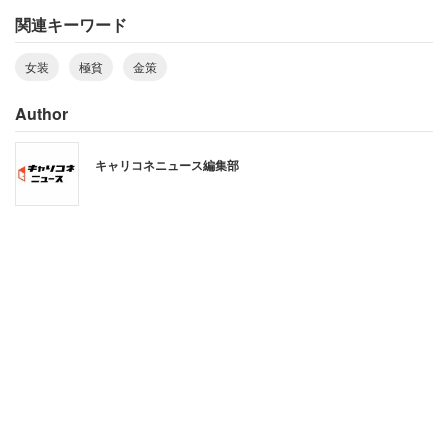
関連キーワード
現在は年収1300万円を稼ぐ管理職の男性だが、女装をし
てスナックの客をもてなしたという極貧時代があったの
女装
極貧
金策
だ。
Author
キャリコネニュース編集部