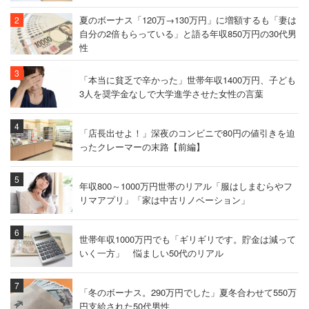
夏のボーナス「120万→130万円」に増額するも「妻は
自分の2倍もらっている」と語る年収850万円の30代男
性
「本当に貧乏で辛かった」世帯年収1400万円、子ども
3人を奨学金なしで大学進学させた女性の言葉
「店長出せよ！」深夜のコンビニで80円の値引きを迫
ったクレーマーの末路【前編】
年収800～1000万円世帯のリアル「服はしまむらやフ
リマアプリ」「家は中古リノベーション」
世帯年収1000万円でも「ギリギリです。貯金は減って
いく一方」 悩ましい50代のリアル
「冬のボーナス。290万円でした」夏冬合わせて550万
円支給された50代男性