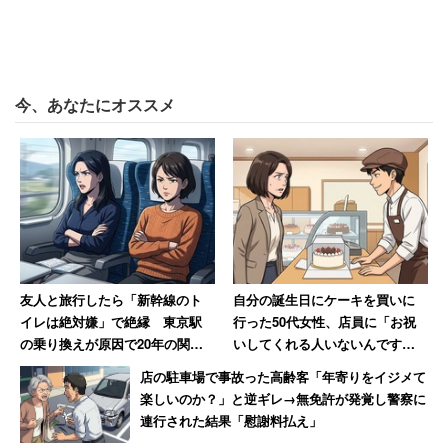
今、あなたにオススメ
友人と旅行したら「新幹線のト
自分の誕生日にケーキを買いに
イレは絶対嫌」で絶縁 東京駅
行った50代女性、店員に「お祝
の乗り換えが原因で20年の関係
いしてくれる人いないんです
に終止符を打った女性
か？」と言われて絶句
店の駐車場で事故った高齢客「年寄りをイジメて
楽しいのか？」と逆ギレ→無免許が発覚し警察に
連行された結果「慰謝料払え」