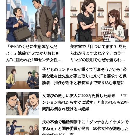
「チビのくせに生意気なんだ
美容室で「目ついてます？ 見た
よ！」池袋で“ぶつかりおじさ
らわかりますよね？？」カラー
ん”に狙われた150センチ女性大
リングの説明でなぜか煽られた
柄な知人の陰に隠れて難を逃れ
女性 30年後も思い出す苦い記
子どものランドセルが重くて可哀そうだから“必
た恐怖
憶
要な教材は先生が家に取りに来て”と要求する保
護者 担任が断ると校長室まで乗り込む事態に
女遊びの激しい友人に200万円貸した結果 「マ
ンション売れたらすぐに返す」と言われるも20年
間踏み倒され続ける→絶縁
夫の不倫で離婚調停中に「ダンナさんイケメンで
すねぇ」と調停委員が発言 50代女性が激怒した
無神経すぎる一言