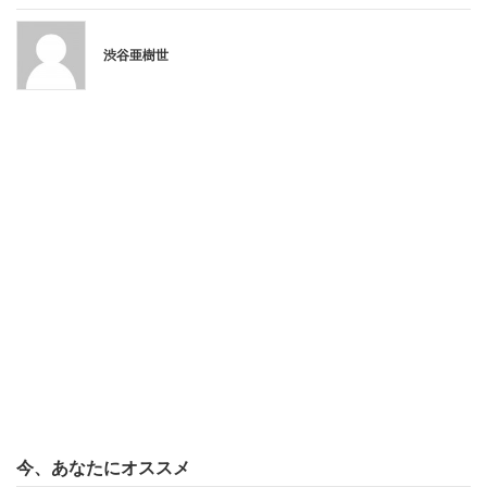
会計を済ませて店を出ると、親友とこんなやり取りをしな
がら家路に着いたという。
渋谷亜樹世
「もう、ここはないな」「そうだねぇ。一周回って面白か
ったね」
後日、ウェブサイトと現物の比較写真付きでレビューサイ
トに報告したのは「言うまでもない」と書いている。
今、あなたにオススメ