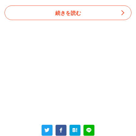
続きを読む
席に着いて15分経ってもお通しすら来ず、男性は自ら厨房
まで行ってオーダーをお願いした。
しかし、飲み物が来たのはさらに20分後で、一品目のシー