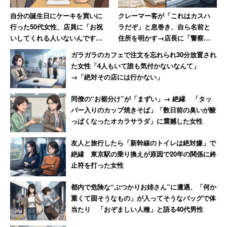
自分の誕生日にケーキを買いに
クレーマー客が「これはカスハ
行った50代女性、店員に「お祝
ラだぞ」と息巻き、自ら名前と
いしてくれる人いないんです
住所を明かす→店長に「警察に
か？」と言われて絶句
相談します」と撃退される
ガラガラのカフェで注文を忘れられ30分放置され
た女性「4人もいて誰も気付かないなんて」
→「絶対その店には行かない」
同僚の“お裾分け”が「まずい」→ 絶縁 「タッ
パー入りのカップ焼きそば」「数日前の臭いが酸
っぱくなったオカラサラダ」に震撼した女性
友人と旅行したら「新幹線のトイレは絶対嫌」で
絶縁 東京駅の乗り換えが原因で20年の関係に終
止符を打った女性
都内で危険な“ぶつかりお姉さん”に遭遇、「何か
重くて固そうなもの」が入ってそうなバッグで体
当たり 「おぞましい人種」と語る40代男性