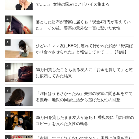
で……」 女性の悩みにアドバイス集まる
落とした財布が警察に届くも「現金4万円が消えてい
た」 その後、警察の意外な一言に驚いた女性
ひどい！ママ友にBBQに連れて行かれた娘が「野菜ば
かり食べさせられた」と報告してきて……【前編】
30万円貸したこともある友人に「お金を貸して」と逆
に依頼してみた結果
「昨日はうるさかったね」夫婦の寝室に聞き耳を立て
る義母…地獄の同居生活から逃げた女性の回想
35万円を貸したまま友人が急死！ 香典袋に「借用書の
コピー」を入れた女性の執念
「右脚、すごく短くないですか？」店員に何度も言わ