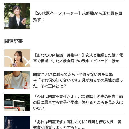
【20代既卒・フリーター】未経験から正社員を目
指す！
関連記事
【あなたの体験談、募集中！】友人と絶縁した話／電
車で寝過ごした／飲食店での残念エピソード…ほか
幽霊!? バスに乗ってたら下半身がない男を目撃
→「それ僕の知り合いです」見ず知らずの男性が語っ
た、その正体とは？
「今日は幽霊を乗せたよ」バス運転士の夫の報告 雨
の日に乗車する女子小学生、降りるところを見た人は
いない
「あれは幽霊です」電柱近くに4時間も佇む女性 警
察官が職質しようとすると……