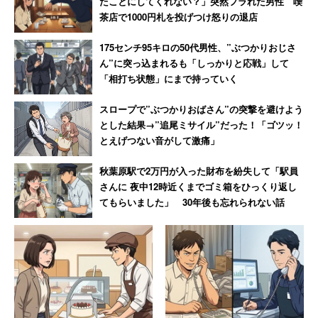
たことにしてくれない？」突然フラれた男性 喫
茶店で1000円札を投げつけ怒りの退店
175センチ95キロの50代男性、”ぶつかりおじさ
ん”に突っ込まれるも「しっかりと応戦」して
「相打ち状態」にまで持っていく
スロープで”ぶつかりおばさん”の突撃を避けよう
とした結果→”追尾ミサイル”だった！「ゴツッ！
とえげつない音がして激痛」
秋葉原駅で2万円が入った財布を紛失して「駅員
さんに 夜中12時近くまでゴミ箱をひっくり返し
てもらいました」 30年後も忘れられない話