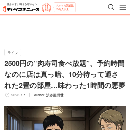
働きやすい職場を増やそう
メルマガ読者数
65万人以上！
ライフ
2500円の“肉寿司食べ放題”、予約時間
なのに店は真っ暗、10分待って通さ
れた2畳の部屋…味わった1時間の悪夢
2026.7.7
Author:
渋谷亜樹世