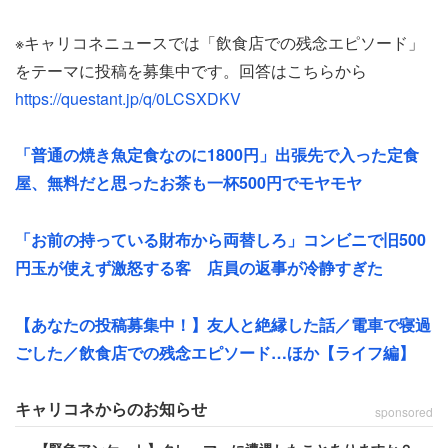
ザーサラダが出てきたのは予約時間から1時間が経過して
からだった。男性が「まさか予約時間からじゃないですよ
※キャリコネニュースでは「飲食店での残念エピソード」
ね。この料理が出てくるまでに1時間近く過ぎてるんです
をテーマに投稿を募集中です。回答はこちらから
けど」と90分制の制限時間について確認すると、店員から
https://questant.jp/q/0LCSXDKV
こんな返事があった。
「普通の焼き魚定食なのに1800円」出張先で入った定食
「い、今からで大丈夫です」
屋、無料だと思ったお茶も一杯500円でモヤモヤ
時間は確保されたものの、ここからが本番だった。
「お前の持っている財布から両替しろ」コンビニで旧500
円玉が使えず激怒する客 店員の返事が冷静すぎた
「薄いこま切れ肉を限界まで火を通したかな
【あなたの投稿募集中！】友人と絶縁した話／電車で寝過
というのが乗った何か」
ごした／飲食店での残念エピソード…ほか【ライフ編】
キャリコネからのお知らせ
その後出てきたメインの肉寿司の姿に、男性は「驚愕しま
sponsored
した」と振り返る。