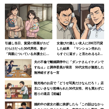
引越し当日、賃貸の部屋がカビ
女遊びの激しい友人に200万円貸
だらけだった30代男性、妻が
した結果 「マンション売れた
「両親についている弁護士に相
らすぐに返す」と言われるも20
談しますね」と反撃した結果
年間踏み倒され続ける→絶縁
夫の不倫で離婚調停中に「ダンナさんイケメンで
すねぇ」と調停委員が発言 50代女性が激怒した
無神経すぎる一言
観光地のお店で「どうせ写真だけなんだろ！」店
主にいきなり怒鳴られた30代女性、何も買わずに
怒りの退店【前編】
婚約中の彼女の親に挨拶したら「この話はなかっ