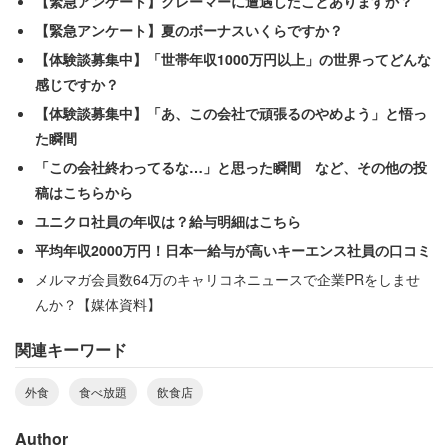
【緊急アンケート】クレーマーに遭遇したことありますか？
【緊急アンケート】夏のボーナスいくらですか？
「写真では、赤々とした肉々しいおいしそうな肉寿司が写
【体験談募集中】「世帯年収1000万円以上」の世界ってどんな
ってましたが、目の前に出てきたのは薄いこま切れ肉を限
感じですか？
界まで火を通したかなというのが乗った何か」
【体験談募集中】「あ、この会社で頑張るのやめよう」と悟っ
た瞬間
呆れてものも言えなかったというが、空腹だった男性は
「この会社終わってるな…」と思った瞬間 など、その他の投
「その焼肉みたいなものがシャリみたいなものに乗った何
稿はこちらから
か」を食べながら友人と昔話をして過ごし、「まぁ、値段
ユニクロ社員の年収は？給与明細はこちら
が値段だからしょうがねぇ」と笑い飛ばしたという。
平均年収2000万円！日本一給与が高いキーエンス社員の口コミ
メルマガ会員数64万のキャリコネニュースで企業PRをしませ
そろそろ時間になろうかという時に別の女性店員が出勤し
んか？【媒体資料】
てきて、奥で小言を言っているのが聞こえた直後に店内に
関連キーワード
BGMが流れ始めたという。ここで男性は、やけに静かだ
ったことと、開店から2時間近く経っているのに自分たち
外食
食べ放題
飲食店
以外に客が誰もいないことに気が付いた。
Author