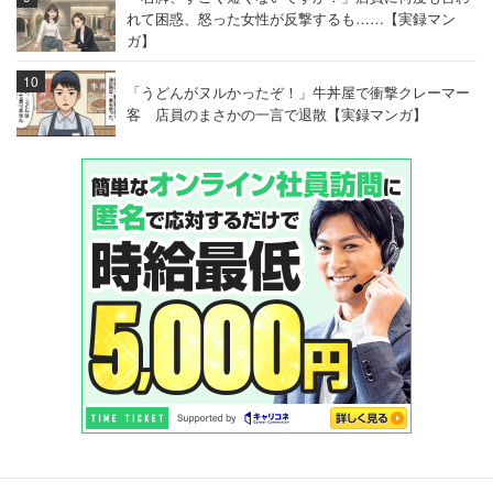
れて困惑、怒った女性が反撃するも……【実録マン
ガ】
「うどんがヌルかったぞ！」牛丼屋で衝撃クレーマー
客 店員のまさかの一言で退散【実録マンガ】