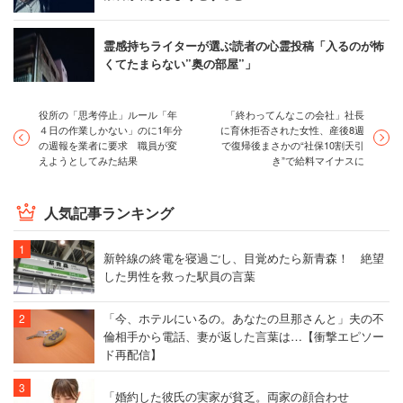
霊感持ちライターが選ぶ読者の心霊投稿「入るのが怖
くてたまらない”奥の部屋”」
役所の「思考停止」ルール「年
「終わってんなこの会社」社長
４日の作業しかない」のに1年分
に育休拒否された女性、産後8週
の週報を業者に要求 職員が変
で復帰後まさかの“社保10割天引
えようとしてみた結果
き”で給料マイナスに
人気記事ランキング
新幹線の終電を寝過ごし、目覚めたら新青森！ 絶望
した男性を救った駅員の言葉
「今、ホテルにいるの。あなたの旦那さんと」夫の不
倫相手から電話、妻が返した言葉は…【衝撃エピソー
ド再配信】
「婚約した彼氏の実家が貧乏。両家の顔合わせ