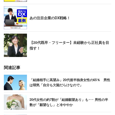
あの注目企業のDX戦略！
【20代既卒・フリーター】未経験から正社員を目
指す！
関連記事
「結婚相手に高望み」20代後半独身女性の65％ 男性
は弱気「自分も欠陥だらけなので」
20代女性の約7割が「結婚願望あり」も･･･ 男性の半
数が「願望なし」と冷ややか