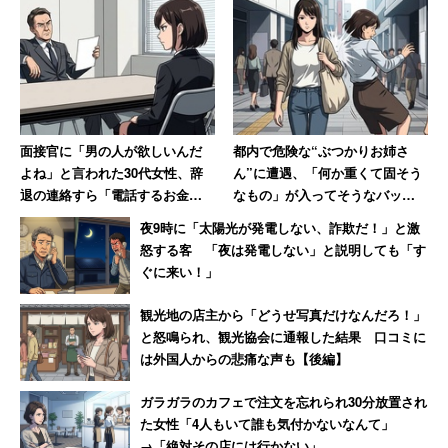
面接官に「男の人が欲しいんだ
都内で危険な“ぶつかりお姉さ
よね」と言われた30代女性、辞
ん”に遭遇、「何か重くて固そう
退の連絡すら「電話するお金と
なもの」が入ってそうなバッグ
時間ももったいなかった」
で体当たり 「おぞましい人
夜9時に「太陽光が発電しない、詐欺だ！」と激
種」と語る40代男性
怒する客 「夜は発電しない」と説明しても「す
ぐに来い！」
観光地の店主から「どうせ写真だけなんだろ！」
と怒鳴られ、観光協会に通報した結果 口コミに
は外国人からの悲痛な声も【後編】
ガラガラのカフェで注文を忘れられ30分放置され
た女性「4人もいて誰も気付かないなんて」
→「絶対その店には行かない」