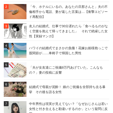
「今、ホテルにいるの。あなたの旦那さんと」夫の不
倫相手から電話、妻が返した言葉は…【衝撃エピソー
ド再配信】
友人の結婚式、仕事で30分遅れたら「食べるものがな
く空腹を抱えて帰ってきました」 それで絶縁した女
性【実録マンガ】
ハワイの結婚式でまさかの負傷！花嫁お姫様抱っこで
股関節が……車椅子で帰国した男性
「夫が女友達にご祝儀9万円あげていた。こんなも
の？」妻の投稿に反響
結婚式で母親が泥酔！ 娘のご祝儀を全部持ち去る暴
挙 その後を語る女性
中年男性は現実が見えてない？「なぜおじさんは若い
女性と付き合えると勘違いするのか」という疑問に反