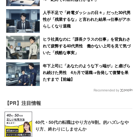
人手不足で「終電ダッシュの日々」だった30代男
性が「残業するな」と言われた結果→仕事がアホ
らしくなり退職
ヒラ社員なのに「課長クラスの仕事」を背負わさ
れて疲弊する40代男性 働かない上司を見て気づ
いた「残酷な事実」
年下上司に「あなたのような下っ端が」と虐げら
れ続けた男性 4カ月で退職→告発して復讐を果
たすまで【前編】
Recommended by
【PR】注目情報
40代・50代の転職はやり方が9割。的ハズレなや
り方、終わりにしませんか