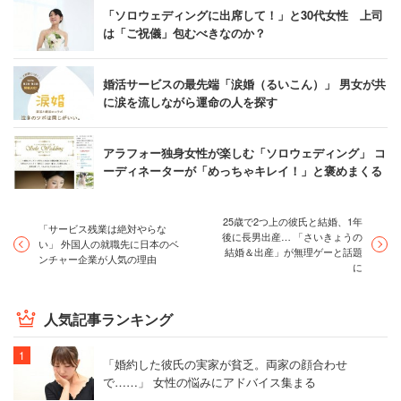
「ソロウェディングに出席して！」と30代女性 上司
は「ご祝儀」包むべきなのか？
婚活サービスの最先端「涙婚（るいこん）」 男女が共
に涙を流しながら運命の人を探す
アラフォー独身女性が楽しむ「ソロウェディング」 コ
ーディネーターが「めっちゃキレイ！」と褒めまくる
25歳で2つ上の彼氏と結婚、1年
「サービス残業は絶対やらな
後に長男出産… 「さいきょうの
い」 外国人の就職先に日本のベ
結婚＆出産」が無理ゲーと話題
ンチャー企業が人気の理由
に
人気記事ランキング
「婚約した彼氏の実家が貧乏。両家の顔合わせ
で……」 女性の悩みにアドバイス集まる