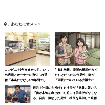
今、あなたにオススメ
コンビニを9年支えた女性、いじ
引越し当日、賃貸の部屋がカビ
め店員とオーナーに裏切られ退
だらけだった30代男性、妻が
職「本当にむなしい9年間でし
「両親についている弁護士に相
た」
談しますね」と反撃した結果
経営を社員に丸投げする社長が「恩義に報いろ」
「俺が本気を出せば、お前らは居場所がなくな
る」発言 激怒した男性、社長を罵倒して退職
【後編】