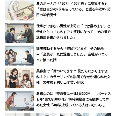
夏のボーナス「120万→130万円」に増額するも
「妻は自分の2倍もらっている」と語る年収850万
円の30代男性
仕事ができない男性が上司に「では辞めます」と
伝えたら→「ものすごく笑顔になって、その場で
退職届を書かされました」
部署異動するから「時給下げます」その結果
→「全員が一気に退職しました」 会社がパニッ
クに陥った話
美容室で「目ついてます？ 見たらわかりますよ
ね？？」カラーリングの説明でなぜか煽られた女
性 30年後も思い出す苦い記憶
激務なのに「交通費は一律1日300円」「ボーナス
も年1回3万5000円」 36時間勤務にも疲弊して辞
めた女性「3年以上続いている人はいないらし
い」