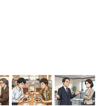
りした方がいいよ！友人のために縁切りして！」など
手です。披露宴をするから金を出せとは下品極ま
うくらい貧乏なら、披露宴なんて無理しなきゃいい
電でイーブン」
は『招待』ではなく『召集』です」
費・宿泊費なども考慮すべき、本来は払うべきだが、
ど、社会人の常識を諭す声が多くあがりました。