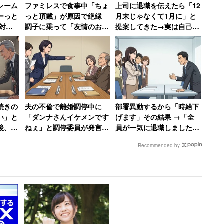
レーム
ファミレスで食事中「ちょ
上司に退職を伝えたら「12
感覚、常識が試される
ーっと
っと頂戴」が原因で絶縁
月末じゃなくて1月に」と
対応
調子に乗って「友情のお子
提案してきた→実は自己保
ニヤニ
様ランチ」を作ってSNS
身の工作、「セクハラ体質
で“プチバズ”した友人の末
の上に卑怯者」と振り返る
ら始まり「三千円の高価な写真立て」（これを鼻で笑
路
女性
く「披露宴をあげた私に祝電のみではおかしい」とい
えば「ケチ」なのですが、そんなにお金がないのか…
続きの
夫の不倫で離婚調停中に
部署異動するから「時給下
い」と
「ダンナさんイケメンです
げます」その結果 →「全
いる理由は、若い世代が合理的になっている、目立ち
後、元
ねぇ」と調停委員が発言
員が一気に退職しました」
SBを
50代女性が激怒した無神経
会社がパニックに陥った話
な余裕のなさも大きな要因です。春に結婚して年末ま
Recommended by
】
すぎる一言
理して披露宴をしたのだろうと見られても仕方ありま
ないにしても、ご祝儀の有無や金額で友人関係がギス
しれません。結婚式は、友情度と金銭感覚・常識な
す。