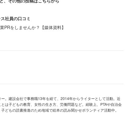
ど、その他の投稿はこちらから
ンス社員の口コミ
業PRをしませんか？【媒体資料】
です。彼女が着られなかったドレスをまとって、
るつもりだったのです」 「この場合、出席の返事
ってもいいですよね？もしいただけないならこの
が、いいでしょうか？」
…」と声が出てしまいました。ご祝儀がもらえない不
ー。建設会社で事務職13年を経て、2014年からライターとして活動。近
、「彼女が着られなかったドレスをまとって」とはな
とは子どもの教育、女性の生き方、労働問題など。経験上、PTAや自治会
。子どもの読書推進のため地域で絵本の読み聞かせボランティア活動中。
けした人より披露宴をあげた自分のほうが上で、より
です。