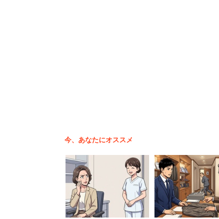
このトピックには投稿者に対して「縁切
批判のレスが300近く殺到しました。
「披露宴をするのはトピ主の勝
りないですね。3千円もって言
のに（笑）」
「3千円の高価な写真立てと祝
「ご祝儀3万円を当てにしたの
今、あなたにオススメ
ほかに、遠方の人を招待するときは交通
払えない場合は先に知らせておくべきな