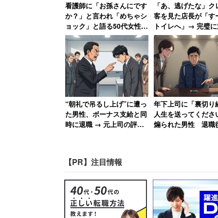
看護師に「お孫さんにです
「あ、逃げたな」ク
結婚式は、友情度と金銭
か？」と言われ「めちゃシ
客を見た店長が「す
ョック」と語る50代女性
トイレへ」→ 完璧に
バツイチ独身・子なしなの
した男性、店長の“
に「私おばあちゃんに見え
ヤ”に呆れ果てる
それにしても、「交通費を出せない」か
たの？」
うレスの多かったこと）で恩着せがまし
う主張。投稿者の金銭感覚はハッキリ言
と悲しくもなります。
“朝礼で吊るし上げ”に遭っ
年下上司に「裏切り
た男性、ボーナス支給と同
人生を送ってくださ
近年結婚式を挙げないカップルが増えて
時に退職 → 元上司の評価
煽られた男性 退職
が急降下で「ザマアミロと
職場にパワハラ証拠U
たくないなどがあるようですが、金銭的
思いました」
送付した結果【後編
でご祝儀を気にするメンタルは、相当無
【PR】注目情報
せん。そう考えると、ここまで極端では
ギスしてしまうケースは他にもあるかも
ど、様々なことが試される機会のようで