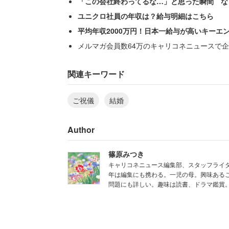
「この会社終わってるな…」と思った瞬間 な
ユニクロ社員の年収は？給与明細はこちら
平均年収2000万円！日本一給与が高いキーエ
メルマガ会員数64万のキャリコネニュースで企
「でも、わたしは式をあげたん
関連キーワード
きちんとした披露宴にご招待す
をしたのだから、ご祝儀をもら
ご祝儀
結婚
まま縁切りしようと思うのです
Author
篠原みつき
筆者はこれを読んだとき「エッ何この人
キャリコネニュース編集部、スタッフライタ
満を他人に言うのも恥ずかしい話ですが
年は編集にも携わる。一児の母。興味あるこ
問題にも詳しい。趣味は読書、ドラマ鑑賞
んでしょうか。投稿者の中では、入籍だ
祝われるべきという謎の格差があるよう