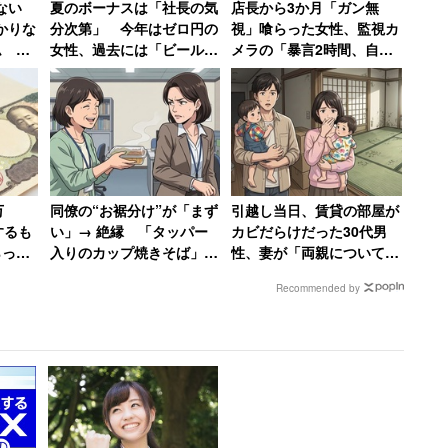
ない
夏のボーナスは「社長の気
店長から3か月「ガン無
かりな
分次第」 今年はゼロ円の
視」喰らった女性、監視カ
ム 一
女性、過去には「ビールや
メラの「暴言2時間、自転
醜女が
梅干し」の現物支給の年も
車破壊」の証拠で反撃 →
店長はクビ、その後店も潰
れる
ったことについて、同社は「都心から離れた場所に位
学生同士の出会いが活発になっているのではないか」と
万
同僚の“お裾分け”が「まず
引越し当日、賃貸の部屋が
するも
い」→ 絶縁 「タッパー
カビだらけだった30代男
うことではなく、単にアプリの利用が活発だというこ
らって
入りのカップ焼きそば」
性、妻が「両親についてい
0万円
「数日前の臭いが酸っぱく
る弁護士に相談しますね」
Recommended by
なったオカラサラダ」に震
と反撃した結果
撼した女性
があるが、残念ながら最下位だった。ティンダーで
検索する。青学は表参道以外にも相模原にキャンパス
っかからない学生も多いのかもしれない。