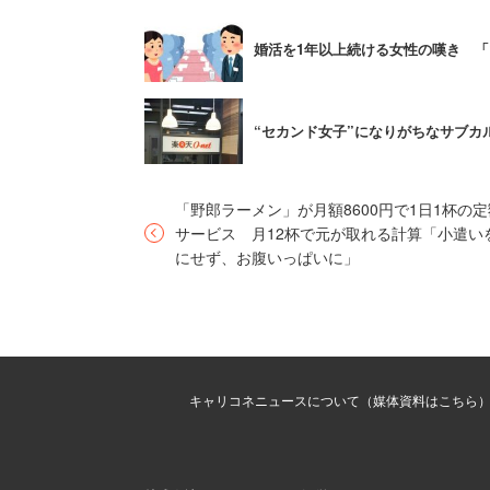
「もしかしたらミスコン参
婚活を1年以上続ける女性の嘆き 
れません」
“セカンド女子”になりがちなサブ
ランキングでは、スワイプのトータル数
スワイプされた場合でも、スワイプの総
は、1人で大量のスワイプを獲得してい
「野郎ラーメン」が月額8600円で1日1杯の定
サービス 月12杯で元が取れる計算「小遣い
には学生の総数も影響してくるだろう。
にせず、お腹いっぱいに」
同社は、「もしかしたら（各大学の）ミスコ
際にはぜひ右スワイプをしてみましょう
キャリコネニュースについて（媒体資料はこちら
2012年にサービスを開始したティンダー
でライフスタイルアプリの上位10位にラ
しており、今日までの累計マッチ数は20