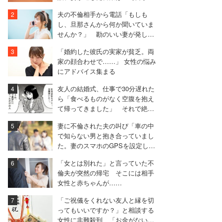
ピソード再配信】
夫の不倫相手から電話「もしも
し、旦那さんから何か聞いていま
せんか？」 勘のいい妻が発した
言葉は……
「婚約した彼氏の実家が貧乏。両
家の顔合わせで……」 女性の悩み
にアドバイス集まる
友人の結婚式、仕事で30分遅れた
ら「食べるものがなく空腹を抱え
て帰ってきました」 それで絶縁
した女性【実録マンガ】
妻に不倫された夫の叫び「車の中
で知らない男と抱き合っていまし
た。妻のスマホのGPSを設定して
みると……」
「女とは別れた」と言っていた不
倫夫が突然の帰宅 そこには相手
女性と赤ちゃんが……
「ご祝儀をくれない友人と縁を切
ってもいいですか？」と相談する
女性に非難殺到 「お金がないな