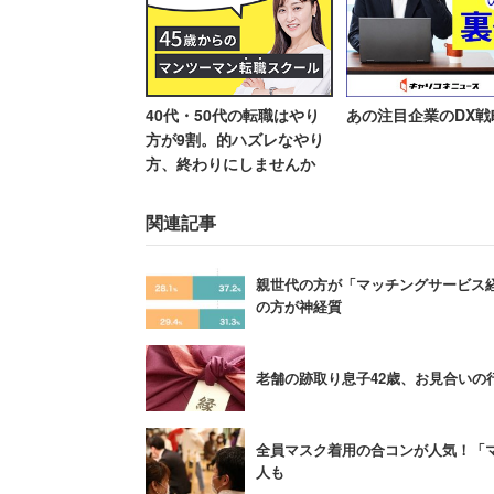
関関同立の中では、
1位：立命館大学
40代・50代の転職はやり
あの注目企業のDX戦
2位：関西学院大学
方が9割。的ハズレなやり
3位：関西大学
方、終わりにしませんか
4位：同志社大学
関連記事
親世代の方が「マッチングサービス
という結果になった。同社は、立命館が
の方が神経質
生が様々な地域でtinderに登場し、多
指摘している。立命館がモテるから1位
老舗の跡取り息子42歳、お見合いの
広がっただけ、ということのようだ。
全員マスク着用の合コンが人気！「
人も