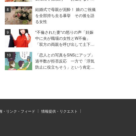
ら披露宴やるな」
結婚式で母親が泥酔！ 娘のご祝儀
を全部持ち去る暴挙 その後を語
る女性
"不倫された妻"の怒りの声「妊娠
中に夫が職場の女性とW不倫」
「双方の両親を呼び出して土下座
させた」
「恋人との写真をSNSにアップ」
過半数が拒否反応 一方で「浮気
防止に役立ちそう」という肯定派
も
権・リンク・フィード
情報提供・リクエスト