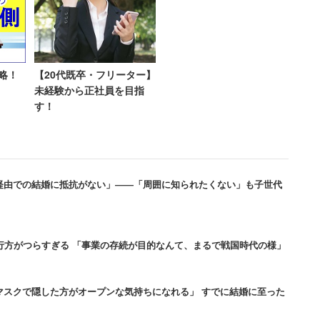
略！
【20代既卒・フリーター】
未経験から正社員を目指
す！
経由での結婚に抵抗がない」――「周囲に知られたくない」も子世代
大阪の茨木にキャンパスを新設したことで、「立命館
くの人にスワイプされるようになったのではないか」と
になったというわけではなく、単に学生の出現範囲が
行方がつらすぎる 「事業の存続が目的なんて、まるで戦国時代の様」
マスクで隠した方がオープンな気持ちになれる」 すでに結婚に至った