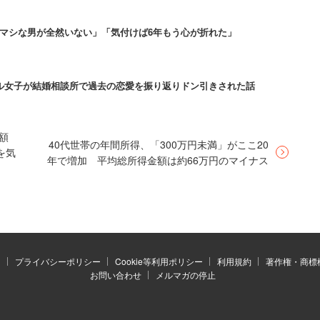
加者がtinder内にいるかもし
「マシな男が全然いない」「気付けば6年もう心が折れた」
カル女子が結婚相談所で過去の恋愛を振り返りドン引きされた話
を集計している。そのため、1人のユーザーが何度も
数として反映されている。ランキング上位の大学に
る美男美女がいるのかもしれない。また、ランキング
額
40代世帯の年間所得、「300万円未満」がここ20
を気
年で増加 平均総所得金額は約66万円のマイナス
ン参加者がtinder内にいるかもしれません。その
！！」と利用者の夢を膨らませていた。
）
プライバシーポリシー
Cookie等利用ポリシー
利用規約
著作権・商標
は、世界190か国の人々が利用しており、110か国以上
お問い合わせ
メルマガの停止
ンキングされている。毎日2600万のマッチングが成立
0億に上るという。