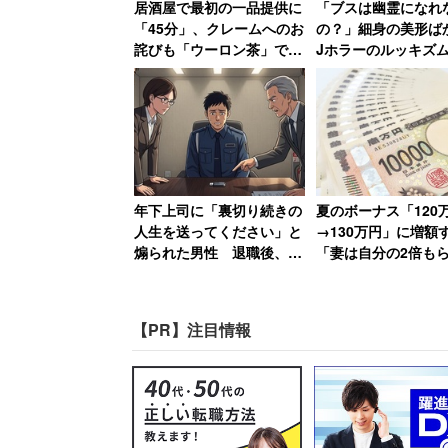
2位：法政大学
居酒屋で最初の一品提供に
「ブスは幽霊になれ
「45分」、クレームへのお
の？」細身の美形ば
3位：立教大学
詫びも「ウーロン茶」で
Jホラーのルッキズ
4位：明治大学
「最悪過ぎてお店の名前も
方で妖怪の世界では
覚えていません」と語る女
活躍しているぞ！
5位：青山学院大学
性
という順位になった。中央がトップにな
置する中央大学生はtinderを通じて、
年下上司に「裏切り続きの
夏のボーナス「120
人生を送ってください」と
→130万円」に増額
分析している。中央の学生がモテるとい
煽られた男性 退職後、元
「妻は自分の2倍も
とだろうか。
職場にパワハラ証拠USBを
いる」と語る年収85
送付した結果【後編】
の30代男性
【PR】注目情報
青学は、お洒落でモテるというイメージ
は、現在地から特定の距離にいる相手を
があるが、都心から遠いため、検索に引